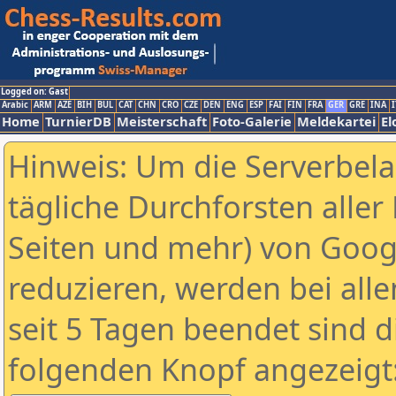
Logged on: Gast
Arabic
ARM
AZE
BIH
BUL
CAT
CHN
CRO
CZE
DEN
ENG
ESP
FAI
FIN
FRA
GER
GRE
INA
I
Home
TurnierDB
Meisterschaft
Foto-Galerie
Meldekartei
El
Hinweis: Um die Serverbel
tägliche Durchforsten aller 
Seiten und mehr) von Goog
reduzieren, werden bei alle
seit 5 Tagen beendet sind d
folgenden Knopf angezeigt