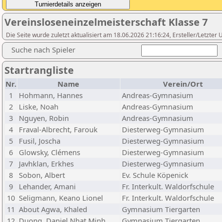
Vereinsloseneinzelmeisterschaft Klasse 7
Die Seite wurde zuletzt aktualisiert am 18.06.2026 21:16:24, Ersteller/Letzte
Suche nach Spieler
Startrangliste
Nr.
Name
Verein/Ort
1
Hohmann, Hannes
Andreas-Gymnasium
2
Liske, Noah
Andreas-Gymnasium
3
Nguyen, Robin
Andreas-Gymnasium
4
Fraval-Albrecht, Farouk
Diesterweg-Gymnasium
5
Fusil, Joscha
Diesterweg-Gymnasium
6
Glowsky, Clémens
Diesterweg-Gymnasium
7
Javhklan, Erkhes
Diesterweg-Gymnasium
8
Sobon, Albert
Ev. Schule Köpenick
9
Lehander, Amani
Fr. Interkult. Waldorfschule
10
Seligmann, Keano Lionel
Fr. Interkult. Waldorfschule
11
About Agwa, Khaled
Gymnasium Tiergarten
12
Duong, Daniel Nhat Minh
Gymnasium Tiergarten