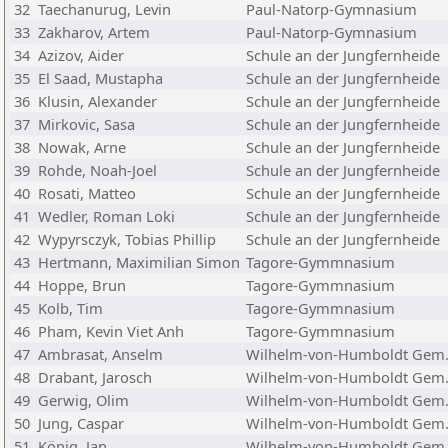
32
Taechanurug, Levin
Paul-Natorp-Gymnasium
33
Zakharov, Artem
Paul-Natorp-Gymnasium
34
Azizov, Aider
Schule an der Jungfernheide
35
El Saad, Mustapha
Schule an der Jungfernheide
36
Klusin, Alexander
Schule an der Jungfernheide
37
Mirkovic, Sasa
Schule an der Jungfernheide
38
Nowak, Arne
Schule an der Jungfernheide
39
Rohde, Noah-Joel
Schule an der Jungfernheide
40
Rosati, Matteo
Schule an der Jungfernheide
41
Wedler, Roman Loki
Schule an der Jungfernheide
42
Wypyrsczyk, Tobias Phillip
Schule an der Jungfernheide
43
Hertmann, Maximilian Simon
Tagore-Gymmnasium
44
Hoppe, Brun
Tagore-Gymmnasium
45
Kolb, Tim
Tagore-Gymmnasium
46
Pham, Kevin Viet Anh
Tagore-Gymmnasium
47
Ambrasat, Anselm
Wilhelm-von-Humboldt Gem.
48
Drabant, Jarosch
Wilhelm-von-Humboldt Gem.
49
Gerwig, Olim
Wilhelm-von-Humboldt Gem.
50
Jung, Caspar
Wilhelm-von-Humboldt Gem.
51
König, Jan
Wilhelm-von-Humboldt Gem.