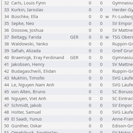
32
Carls, Louis Fynn
0
0
Gymnasium
33
Kurkin, Iaroslav
0
0
Herder-G
34
Büschke, Ella
0
0
w
Fr.-Ludwi
35
Sepke, Neo
0
0
SV Empor 
36
Dossow, Joshua
0
0
SV Mattnet
37
Beltagy, Farida
GER
0
0
w
TSG Ober
38
Waldowski, Yanko
0
0
Ruppin-G
39
Safiah, Alizada
0
0
Greif Gru
40
Braemigk, Eray Ferdinand
GER
0
0
Gymnasium
41
Jakobsen, Henry
0
0
SV Mattnet
42
Budagaschwili, Elidan
0
0
Ruppin-G
43
Mukhin, Timofei
0
0
SVG Läufe
44
Le, Nguyen Nam Anh
0
0
SVG Läufe
45
von Alten, Bruno
0
0
SC Boruss
46
Nguyen, Viet Anh
0
0
SC Eintrac
47
Schmidt, Jakob
0
0
SV Empor 
48
Holter, Samuel
0
0
SVG Läufe
49
El Saadi, Yunus
0
0
Anne-Fra
50
Günther, Oskar
0
0
Edison-Gr
51
Omelchuck, Svyatoslav
0
0
SV Motor 