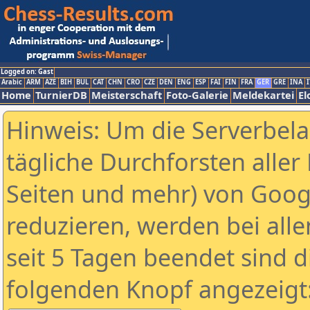
Logged on: Gast
Arabic
ARM
AZE
BIH
BUL
CAT
CHN
CRO
CZE
DEN
ENG
ESP
FAI
FIN
FRA
GER
GRE
INA
I
Home
TurnierDB
Meisterschaft
Foto-Galerie
Meldekartei
El
Hinweis: Um die Serverbel
tägliche Durchforsten aller 
Seiten und mehr) von Goog
reduzieren, werden bei alle
seit 5 Tagen beendet sind d
folgenden Knopf angezeigt