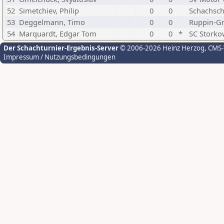
52
Simetchiev, Philip
0
0
Schachsch
53
Deggelmann, Timo
0
0
Ruppin-G
54
Marquardt, Edgar Tom
0
0
*
SC Stork
Der Schachturnier-Ergebnis-Server
© 2006-2026 Heinz Herzog
, CMS
Impressum / Nutzungsbedingungen