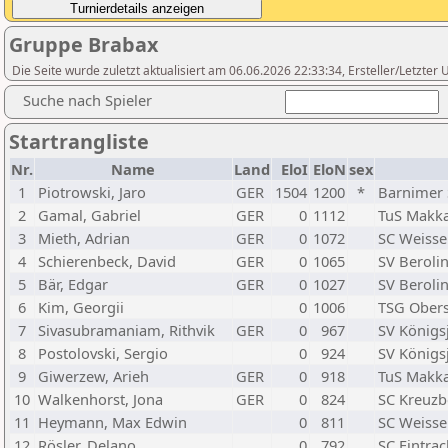
Gruppe Brabax
Die Seite wurde zuletzt aktualisiert am 06.06.2026 22:33:34, Ersteller/Letzte
Suche nach Spieler
Startrangliste
Nr.
Name
Land
EloI
EloN
sex
1
Piotrowski, Jaro
GER
1504
1200
*
Barnimer 
2
Gamal, Gabriel
GER
0
1112
TuS Makka
3
Mieth, Adrian
GER
0
1072
SC Weiss
4
Schierenbeck, David
GER
0
1065
SV Berolin
5
Bär, Edgar
GER
0
1027
SV Berolin
6
Kim, Georgii
0
1006
TSG Ober
7
Sivasubramaniam, Rithvik
GER
0
967
SV Königs
8
Postolovski, Sergio
0
924
SV Königs
9
Giwerzew, Arieh
GER
0
918
TuS Makka
10
Walkenhorst, Jona
GER
0
824
SC Kreuzb
11
Heymann, Max Edwin
0
811
SC Weiss
12
Rösler, Delano
0
792
SC Eintrac