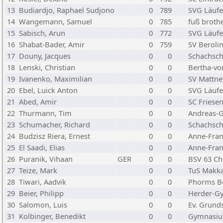
13
Budiardjo, Raphael Sudjono
0
789
SVG Läufe
14
Wangemann, Samuel
0
785
fuß brothe
15
Sabisch, Arun
0
772
SVG Läufe
16
Shabat-Bader, Amir
0
759
SV Berolin
17
Douny, Jacques
0
0
Schachsch
18
Lenski, Christian
0
0
Bertha-vo
19
Ivanenko, Maximilian
0
0
SV Mattnet
20
Ebel, Luick Anton
0
0
SVG Läufe
21
Abed, Amir
0
0
SC Friese
22
Thurmann, Tim
0
0
Andreas-
23
Schumacher, Richard
0
0
Schachsch
24
Budzisz Riera, Ernest
0
0
Anne-Fra
25
El Saadi, Elias
0
0
Anne-Fra
26
Puranik, Vihaan
GER
0
0
BSV 63 C
27
Teize, Mark
0
0
TuS Makka
28
Tiwari, Aadvik
0
0
Phorms Be
29
Beier, Philipp
0
0
Herder-G
30
Salomon, Luis
0
0
Ev. Grund
31
Kolbinger, Benedikt
0
0
Gymnasiu