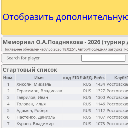
Отобразить дополнительну
Мемориал О.А.Позднякова - 2026 (турнир 
Последнее обновление07.06.2026 18:02:51, Автор/Последняя загрузка: Ros
Search for player
Стартовый список
Ном.
Имя
код FIDE
ФЕД.
Рейт.
Клуб/
1
Хнкоян, Микаэль
RUS
1434
Ростовска
2
Герасимов, Владислав
RUS
1327
Ростовска
3
Гаврилов, Иван
RUS
1300
Ростовска
4
Толокан, Илья
RUS
1146
Ростовска
5
Адамян, Роберт
RUS
1112
Ростовска
6
Настенко, Даниэль
RUS
1107
Ростовска
7
Кураев, Владимир
RUS
1073
Ростовска