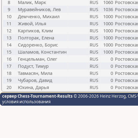
8
Малик, Марк
RUS
1060
Ростовска
9
Муравейников, Лев
RUS
1036
Ростовска
10
Демченко, Михаил
RUS
1000
Ростовска
11
Живой, Илья
RUS
1000
Ростовска
12
Карпиков, Клим
RUS
1000
Ростовска
13
Полторак, Елена
RUS
1000
Ростовска
14
Сидоренко, Борис
RUS
1000
Ростовска
15
Шаламов, Константин
RUS
1000
Ростовска
16
Генцельман, Олег
RUS
0
Ростовска
17
Подуст, Тимур
RUS
0
Ростовска
18
Тавмасян, Мила
RUS
0
Ростовска
19
Чубаров, Давид
RUS
0
Ростовска
20
Юхина, Дарья
RUS
0
Ростовска
сервер Chess-Tournament-Results
© 2006-2026 Heinz Herzog
, CMS-
условия использования