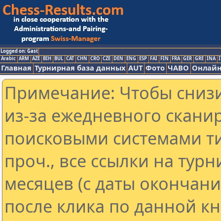
Logged on: Gast
Arabic
ARM
AZE
BIH
BUL
CAT
CHN
CRO
CZE
DEN
ENG
ESP
FAI
FIN
FRA
GER
GRE
INA
I
Главная
Турнирная база данных
AUT
Фото
ЧАВО
Онлайн
Примечание: Чтобы снизи
из-за ежедневного скани
поисковыми системами ти
проч., все ссылки на тур
месяцев (с даты окончан
после клика по данной кн