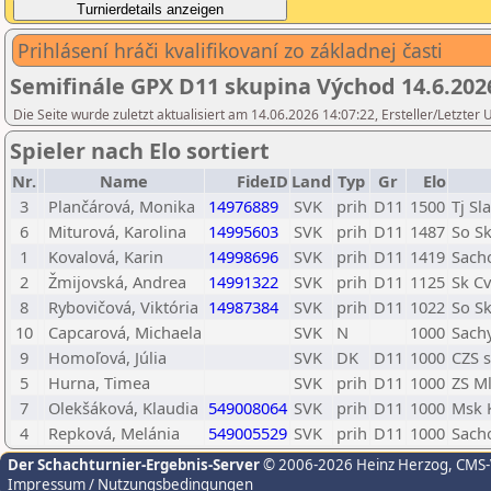
Prihlásení hráči kvalifikovaní zo základnej časti
Semifinále GPX D11 skupina Východ 14.6.202
Die Seite wurde zuletzt aktualisiert am 14.06.2026 14:07:22, Ersteller/Letzter
Spieler nach Elo sortiert
Nr.
Name
FideID
Land
Typ
Gr
Elo
3
Plančárová, Monika
14976889
SVK
prih
D11
1500
Tj Sl
6
Miturová, Karolina
14995603
SVK
prih
D11
1487
So S
1
Kovalová, Karin
14998696
SVK
prih
D11
1419
Sach
2
Žmijovská, Andrea
14991322
SVK
prih
D11
1125
Sk C
8
Rybovičová, Viktória
14987384
SVK
prih
D11
1022
So S
10
Capcarová, Michaela
SVK
N
1000
Sach
9
Homoľová, Júlia
SVK
DK
D11
1000
CZS s
5
Hurna, Timea
SVK
prih
D11
1000
ZS M
7
Olekšáková, Klaudia
549008064
SVK
prih
D11
1000
Msk 
4
Repková, Melánia
549005529
SVK
prih
D11
1000
Sach
Der Schachturnier-Ergebnis-Server
© 2006-2026 Heinz Herzog
, CMS
Impressum / Nutzungsbedingungen