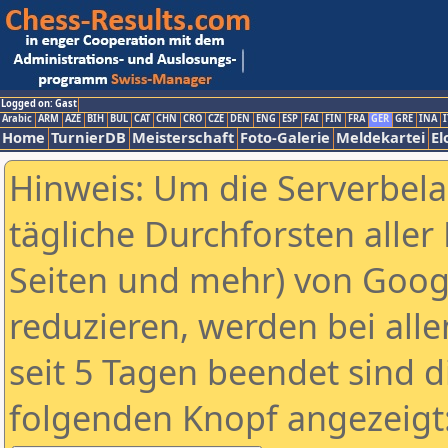
Logged on: Gast
Arabic
ARM
AZE
BIH
BUL
CAT
CHN
CRO
CZE
DEN
ENG
ESP
FAI
FIN
FRA
GER
GRE
INA
I
Home
TurnierDB
Meisterschaft
Foto-Galerie
Meldekartei
El
Hinweis: Um die Serverbel
tägliche Durchforsten aller 
Seiten und mehr) von Goog
reduzieren, werden bei alle
seit 5 Tagen beendet sind d
folgenden Knopf angezeigt