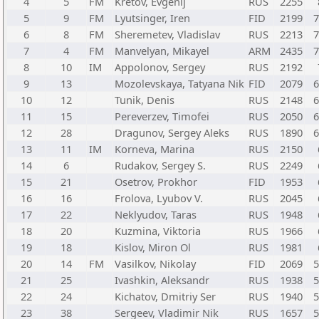
4
5
FM
Kretov, Evgenij
RUS
2255
5
9
FM
Lyutsinger, Iren
FID
2199
7
6
8
FM
Sheremetev, Vladislav
RUS
2213
7
7
4
FM
Manvelyan, Mikayel
ARM
2435
7
8
10
IM
Appolonov, Sergey
RUS
2192
9
13
Mozolevskaya, Tatyana Nik
FID
2079
6
10
12
Tunik, Denis
RUS
2148
6
11
15
Pereverzev, Timofei
RUS
2050
6
12
28
Dragunov, Sergey Aleks
RUS
1890
6
13
11
IM
Korneva, Marina
RUS
2150
14
6
Rudakov, Sergey S.
RUS
2249
15
21
Osetrov, Prokhor
FID
1953
16
16
Frolova, Lyubov V.
RUS
2045
17
22
Neklyudov, Taras
RUS
1948
18
20
Kuzmina, Viktoria
RUS
1966
19
18
Kislov, Miron Ol
RUS
1981
20
14
FM
Vasilkov, Nikolay
FID
2069
5
21
25
Ivashkin, Aleksandr
RUS
1938
5
22
24
Kichatov, Dmitriy Ser
RUS
1940
5
23
38
Sergeev, Vladimir Nik
RUS
1657
5