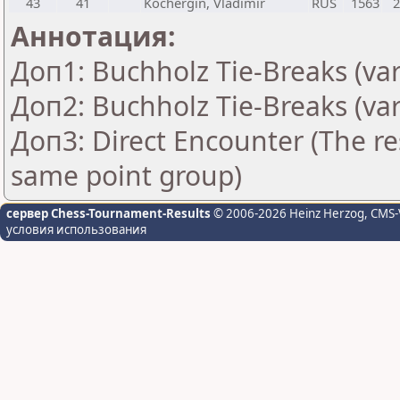
43
41
Kochergin, Vladimir
RUS
1563
2
Аннотация:
Доп1: Buchholz Tie-Breaks (var
Доп2: Buchholz Tie-Breaks (var
Доп3: Direct Encounter (The res
same point group)
сервер Chess-Tournament-Results
© 2006-2026 Heinz Herzog
, CMS-
условия использования