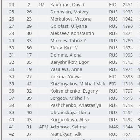
24
2
IM
Kaufman, David
FID
2451
25
26
Dubovkin, Matvey
RUS
1933
26
23
Merkulova, Victoria
RUS
1942
27
29
Golofast, Uliyana
RUS
1890
28
30
Alekseev, Konstantin
RUS
1871
29
33
Mirzoev, Tabriz Z
RUS
1780
30
36
Ektov, Kirill V
RUS
1674
31
17
Demina, Alena
RUS
1993
32
35
Baryshnikov, Egor
RUS
1712
33
19
Vasiljeva, Anna
RUS
1971
4
34
27
Zaikina, Yuliya
FID
1898
4
35
42
Khizhnyakov, Mikhail Mak
FID
1516
4
36
32
Kolisnichenko, Evgeny
RUS
1797
37
39
Sergeev, Mikhail N
RUS
1619
38
34
Pashchenko, Anastasiya
RUS
1718
39
40
Ukrainskaya, Ilona
RUS
1594
40
43
Kurguzikova, Alisa
RUS
1492
3
41
31
AFM
Adzinova, Salima
MAR
1844
3
42
37
Manukyan, Aik
RUS
1671