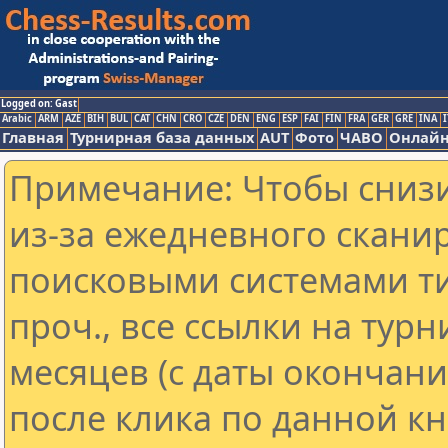
Logged on: Gast
Arabic
ARM
AZE
BIH
BUL
CAT
CHN
CRO
CZE
DEN
ENG
ESP
FAI
FIN
FRA
GER
GRE
INA
I
Главная
Турнирная база данных
AUT
Фото
ЧАВО
Онлайн
Примечание: Чтобы снизи
из-за ежедневного скани
поисковыми системами ти
проч., все ссылки на тур
месяцев (с даты окончан
после клика по данной кн