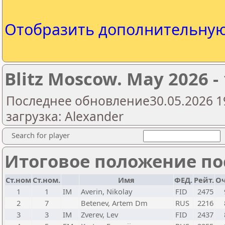
Отобразить дополнительну
Blitz Moscow. May 2026 -
Последнее обновление30.05.2026 1
загрузка: Alexander
Search for player
Итоговое положение пос
Ст.ном
Ст.ном.
Имя
ФЕД.
Рейт.
О
1
1
IM
Averin, Nikolay
FID
2475
2
7
Betenev, Artem Dm
RUS
2216
3
3
IM
Zverev, Lev
FID
2437