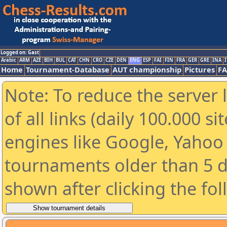
Logged on: Gast
Arabic
ARM
AZE
BIH
BUL
CAT
CHN
CRO
CZE
DEN
ENG
ESP
FAI
FIN
FRA
GER
GRE
INA
I
Home
Tournament-Database
AUT championship
Pictures
F
Note: To reduce the server 
of all links (daily 100.000 s
engines like Google, Yahoo a
tournaments older than 5 d
shown after clicking the fo