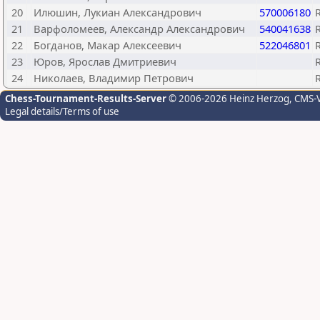
20
Илюшин, Лукиан Александрович
570006180
21
Варфоломеев, Александр Александрович
540041638
22
Богданов, Макар Алексеевич
522046801
23
Юров, Ярослав Дмитриевич
24
Николаев, Владимир Петрович
Chess-Tournament-Results-Server
© 2006-2026 Heinz Herzog
, CMS-
Legal details/Terms of use