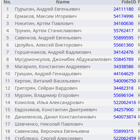
No.
Name
FideID
1
Пурыгин, Андрей Евгеньевич
24111180
2
Ермаков, Максим Игоревич
54174996
3
Никитин, Артём Павлович
34160636
4
Трунин, Артем Станиславович
55762417
5
Савенков, Андрей Евгеньевич
55899595
6
Целуйко, Алексей Викторович
55661360
7
Горшечников, Андрей Вадимович
34142476
8
Мусурмонкулов, Джонибек Абдужалилович
55845789
9
Магарилл, Константин Андреевич
34338586
10
Гришин, Андрей Геннадьевич
44164629
11
Керпик, Виталий Васильевич
540096750
12
Григорян, Сейран Вардович
34482318
13
Мурзин, Владимир Егорович
55696104
14
Комолов, Илья Александрович
522062416
15
Евдокимов, Константин Дмитриевич
34257900
16
Даниленков, Данил Константинович
540073874
17
Шевченко, Николай Павлович
18
Савенкова, Вероника Евгеньевна
55899315
19
Стеблянко, Сергей Алексеевич
522062459