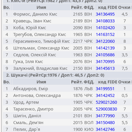
1. КМС-и (РейтСр:1982 / Доп1: 43,5 / Доп2: 0)
Bo.
Имя
Рейт.
ФЕД.
код FIDE
Очки
1
Формос, Данило Кмс
2165
ВІН
34136495
4,5
2
Кравець, Іван Кмс
2189
ВІН
34108033
7
3
Коба, Юрій Кмс
2090
ВІН
14102420
3
4
Трегубов, Олександр Кмс
1965
ВІН
14163152
1
5
Герасименко, Тимофій Кмс
2217
ЧРК
34122060
8
6
Штельмах, Олександр Кмс
2005
ВІН
14142139
3
7
Седлов, Олексій Кмс
1963
ВІН
24105686
3,5
8
Гужа, Ілля Кмс
2076
ВІН
34170995
6
9
Залужний, Владислав Кмс
2150
ВІН
34145613
7,5
2. Шукачі (РейтСр:1976 / Доп1: 46,5 / Доп2: 0)
Bo.
Имя
Рейт.
ФЕД.
код FIDE
Очки
1
Абкадиров, Емір
1876
ЛЬВ
34199551
1
2
Антонова, Олександра
1876
ЧРК
34142452
0,5
3
Удод, Артем
1905
ЧРК
529021260
7
4
Тарасенко, Дмитро
2005
ЧРК
529003830
7
5
Шигін, Данііл
2101
ВІН
34177990
5,5
6
Смаль, Дем'ян
2015
ВОЛ
34150480
5,5
7
Пелих, Дар`я
1900
КИО
34142746
6