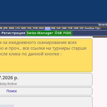
Servert
TA
JPN
MKD
LTU
NED
POL
POR
ROU
RUS
SRB
SVK
SWE
TUR
UKR
VIE
FontSize:11pt
 Регистрация
Swiss-Manager
ÖSB
FIDE
з-за ежедневного сканирования всех
o и проч., все ссылки на турниры старше
сле клика по данной кнопке :
.2026 р.
kolay Bodnar
Поиск