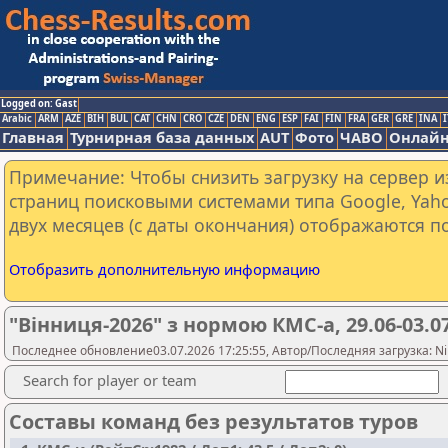
Logged on: Gast
Arabic
ARM
AZE
BIH
BUL
CAT
CHN
CRO
CZE
DEN
ENG
ESP
FAI
FIN
FRA
GER
GRE
INA
I
Главная
Турнирная база данных
AUT
Фото
ЧАВО
Онлайн
Примечание: Чтобы снизить загрузку на сервер и
страниц поисковыми системами типа Google, Yaho
двух месяцев (с даты окончания) отображаются по
Отобразить дополнительную информацию
"Вінниця-2026" з нормою КМС-а, 29.06-03.07
Последнее обновление03.07.2026 17:25:55, Автор/Последняя загрузка: Ni
Search for player or team
Составы команд без результатов туров