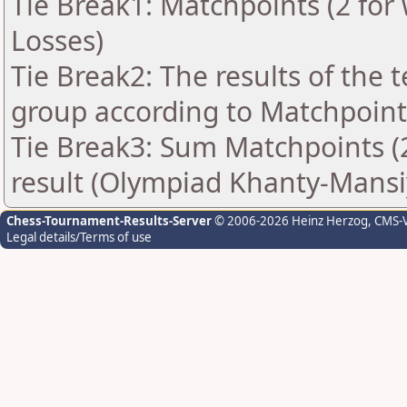
Tie Break1: Matchpoints (2 for 
Losses)
Tie Break2: The results of the
group according to Matchpoint
Tie Break3: Sum Matchpoints (2
result (Olympiad Khanty-Mansi
Chess-Tournament-Results-Server
© 2006-2026 Heinz Herzog
, CMS-
Legal details/Terms of use