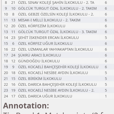
8
21
ÖZEL SINAV KOLEJİ ŞAHİN İLKOKULU - 2. TA
6
9
10
GÖLCÜK TURGUT ÖZAL İLKOKULU - 2. TAKIM
6
10
8
ÖZEL GEBZE ÖZELSİN KOLEJİ İLKOKULU - 2.
6
11
13
MİSAK-I MİLLİ İLKOKULU - 2. TAKIM
6
12
20
ÖZEL KÖRFEZİM İLKOKULU
6
13
11
GÖLCÜK TURGUT ÖZAL İLKOKULU - 3. TAKIM
6
14
23
ŞEHİT İSKENDER ERCAN İLKOKULU
5
15
6
ÖZEL KÖRFEZ UĞUR İLKOKULU
6
16
22
ÖZEL UZMANLAR YAHYAKAPTAN İLKOKULU
6
17
24
ŞÜKRÜ ARACI İLKOKULU
6
18
12
GÜNDOĞDU İLKOKULU
6
19
9
ÖZEL KOCAELİ BAHÇEŞEHİR KOLEJİ İLKOKULU
6
20
18
ÖZEL KOCAELİ NESİBE AYDIN İLKOKULU
5
21
15
ÖZEL BİRİKİM İLKOKULU
5
22
16
ÖZEL DARICA BAHÇEŞEHİR KOLEJİ İLKOKULU
5
23
19
ÖZEL KOCAELİ NESİBE AYDIN İLKOKULU - 2.
5
24
17
ÖZEL DARICA UĞUR İLKOKULU
1
Annotation: