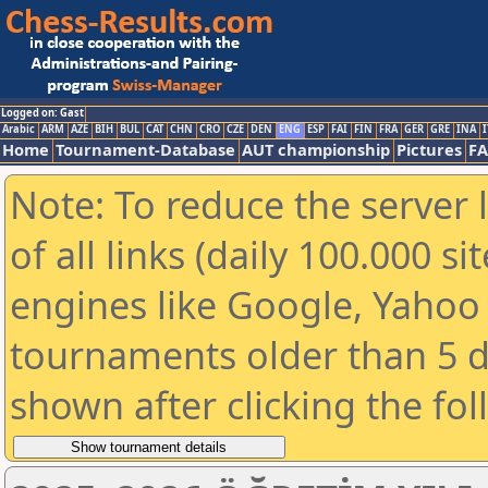
Logged on: Gast
Arabic
ARM
AZE
BIH
BUL
CAT
CHN
CRO
CZE
DEN
ENG
ESP
FAI
FIN
FRA
GER
GRE
INA
I
Home
Tournament-Database
AUT championship
Pictures
F
Note: To reduce the server 
of all links (daily 100.000 s
engines like Google, Yahoo a
tournaments older than 5 d
shown after clicking the fo