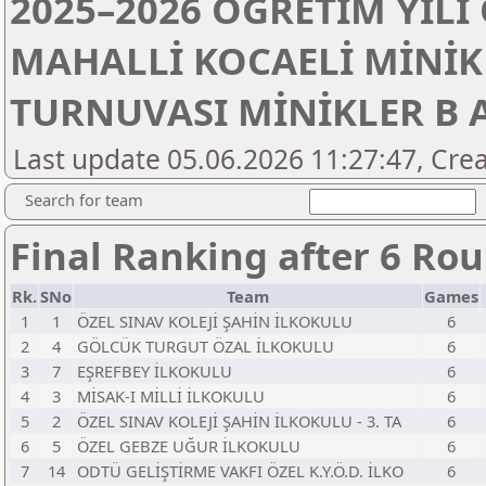
2025–2026 ÖĞRETİM YIL
MAHALLİ KOCAELİ MİNİK
TURNUVASI MİNİKLER B 
Last update 05.06.2026 11:27:47, Crea
Search for team
Final Ranking after 6 Ro
Rk.
SNo
Team
Games
1
1
ÖZEL SINAV KOLEJİ ŞAHİN İLKOKULU
6
2
4
GÖLCÜK TURGUT ÖZAL İLKOKULU
6
3
7
EŞREFBEY İLKOKULU
6
4
3
MİSAK-I MİLLİ İLKOKULU
6
5
2
ÖZEL SINAV KOLEJİ ŞAHİN İLKOKULU - 3. TA
6
6
5
ÖZEL GEBZE UĞUR İLKOKULU
6
7
14
ODTÜ GELİŞTİRME VAKFI ÖZEL K.Y.Ö.D. İLKO
6