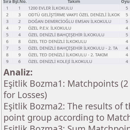
Sıra
Bşl.No.
Takım
Oyu
1
1
1200 EVLER İLKOKULU
5
2
3
ODTÜ GELİŞTİRME VAKFI ÖZEL DENİZLİ İLKOK
5
3
2
DOĞAN DEMİRCİOĞLU EMSAN İLKOKULU
5
4
7
ÖZEL P.E.V. İLKOKULU
4
5
4
ÖZEL DENİZLİ BAHÇEŞEHİR İLKOKULU
5
6
8
ÖZEL TED DENİZLİ İLKOKULU
4
7
5
ÖZEL DENİZLİ BAHÇEŞEHİR İLKOKULU - 2. TA
4
8
9
ÖZEL TED DENİZLİ İLKOKULU - 2. TAKIM
4
9
6
ÖZEL DENİZLİ KOLEJİ İLKOKULU
4
Analiz:
Eşitlik Bozma1: Matchpoints (2 
for Losses)
Eşitlik Bozma2: The results of
point group according to Matc
Eşitlik Bozma3: Sum Matchpoint