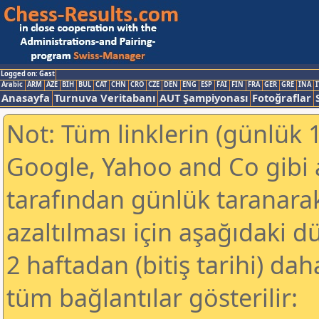
Logged on: Gast
Arabic
ARM
AZE
BIH
BUL
CAT
CHN
CRO
CZE
DEN
ENG
ESP
FAI
FIN
FRA
GER
GRE
INA
I
Anasayfa
Turnuva Veritabanı
AUT Şampiyonası
Fotoğraflar
Not: Tüm linklerin (günlük 1
Google, Yahoo and Co gibi
tarafından günlük taranar
azaltılması için aşağıdaki 
2 haftadan (bitiş tarihi) dah
tüm bağlantılar gösterilir: