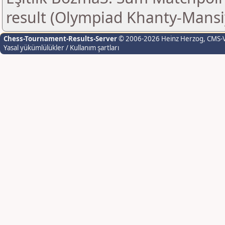
result (Olympiad Khanty-Mansi
Chess-Tournament-Results-Server
© 2006-2026 Heinz Herzog
, CMS-
Yasal yükümlülükler / Kullanım şartları