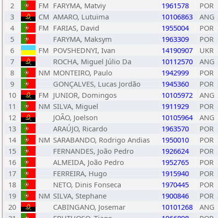
2
FM
FARYMA, Matviy
1961578
POR
3
CM
AMARO, Lutuima
10106863
ANG
4
FM
FARIAS, David
1955004
POR
5
FARYMA, Maksym
1963309
POR
6
FM
POVSHEDNYI, Ivan
14190907
UKR
7
ROCHA, Miguel Júlio Da
10112570
ANG
8
NM
MONTEIRO, Paulo
1942999
POR
9
GONÇALVES, Lucas Jordão
1945360
POR
10
FM
JUNIOR, Domingos
10105972
ANG
11
NM
SILVA, Miguel
1911929
POR
12
JOÃO, Joelson
10105964
ANG
13
ARAÚJO, Ricardo
1963570
POR
14
NM
SARABANDO, Rodrigo Andias
1950010
POR
15
FERNANDES, João Pedro
1926624
POR
16
ALMEIDA, João Pedro
1952765
POR
17
FERREIRA, Hugo
1915940
POR
18
NETO, Dinis Fonseca
1970445
POR
19
NM
SILVA, Stephane
1900846
POR
20
CABINGANO, Josemar
10101268
ANG