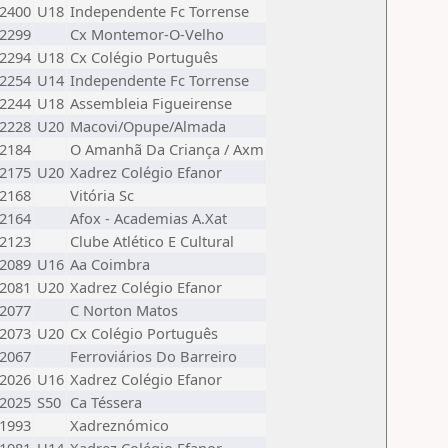
2400
U18
Independente Fc Torrense
2299
Cx Montemor-O-Velho
2294
U18
Cx Colégio Português
2254
U14
Independente Fc Torrense
2244
U18
Assembleia Figueirense
2228
U20
Macovi/Opupe/Almada
2184
O Amanhã Da Criança / Axm
2175
U20
Xadrez Colégio Efanor
2168
Vitória Sc
2164
Afox - Academias A.Xat
2123
Clube Atlético E Cultural
2089
U16
Aa Coimbra
2081
U20
Xadrez Colégio Efanor
2077
C Norton Matos
2073
U20
Cx Colégio Português
2067
Ferroviários Do Barreiro
2026
U16
Xadrez Colégio Efanor
2025
S50
Ca Téssera
1993
Xadreznómico