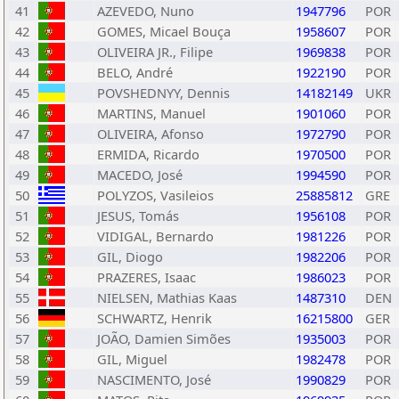
41
AZEVEDO, Nuno
1947796
POR
42
GOMES, Micael Bouça
1958607
POR
43
OLIVEIRA JR., Filipe
1969838
POR
44
BELO, André
1922190
POR
45
POVSHEDNYY, Dennis
14182149
UKR
46
MARTINS, Manuel
1901060
POR
47
OLIVEIRA, Afonso
1972790
POR
48
ERMIDA, Ricardo
1970500
POR
49
MACEDO, José
1994590
POR
50
POLYZOS, Vasileios
25885812
GRE
51
JESUS, Tomás
1956108
POR
52
VIDIGAL, Bernardo
1981226
POR
53
GIL, Diogo
1982206
POR
54
PRAZERES, Isaac
1986023
POR
55
NIELSEN, Mathias Kaas
1487310
DEN
56
SCHWARTZ, Henrik
16215800
GER
57
JOÃO, Damien Simões
1935003
POR
58
GIL, Miguel
1982478
POR
59
NASCIMENTO, José
1990829
POR