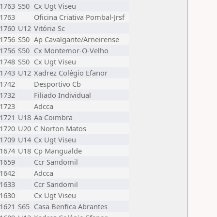
1763
S50
Cx Ugt Viseu
1763
Oficina Criativa Pombal-Jrsf
1760
U12
Vitória Sc
1756
S50
Ap Cavalgante/Arneirense
1756
S50
Cx Montemor-O-Velho
1748
S50
Cx Ugt Viseu
1743
U12
Xadrez Colégio Efanor
1742
Desportivo Cb
1732
Filiado Individual
1723
Adcca
1721
U18
Aa Coimbra
1720
U20
C Norton Matos
1709
U14
Cx Ugt Viseu
1674
U18
Cp Mangualde
1659
Ccr Sandomil
1642
Adcca
1633
Ccr Sandomil
1630
Cx Ugt Viseu
1621
S65
Casa Benfica Abrantes