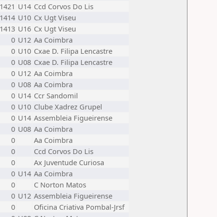
1421
U14
Ccd Corvos Do Lis
1414
U10
Cx Ugt Viseu
1413
U16
Cx Ugt Viseu
0
U12
Aa Coimbra
0
U10
Cxae D. Filipa Lencastre
0
U08
Cxae D. Filipa Lencastre
0
U12
Aa Coimbra
0
U08
Aa Coimbra
0
U14
Ccr Sandomil
0
U10
Clube Xadrez Grupel
0
U14
Assembleia Figueirense
0
U08
Aa Coimbra
0
Aa Coimbra
0
Ccd Corvos Do Lis
0
Ax Juventude Curiosa
0
U14
Aa Coimbra
0
C Norton Matos
0
U12
Assembleia Figueirense
0
Oficina Criativa Pombal-Jrsf