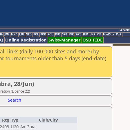
Servert
TA
JPN
MKD
LTU
NED
POL
POR
ROU
RUS
SRB
SVK
SWE
TUR
UKR
VIE
FontSize:11pt
AQ
Online Registration
Swiss-Manager
ÖSB
FIDE
ll links (daily 100.000 sites and more) by
for tournaments older than 5 days (end-date)
bra, 28/Jun)
ration (Licence 22)
Search
Rtg
Typ
Club/City
2408
U20
Ax Gaia