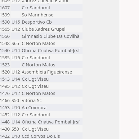
1609
U12
Xadrez Colégio Efanor
1607
Ccr Sandomil
1599
So Marinhense
1590
U16
Desportivo Cb
1565
U12
Clube Xadrez Grupel
1556
Gimnásio Clube Da Covilhã
1548
S65
C Norton Matos
1540
U14
Oficina Criativa Pombal-Jrsf
1535
U16
Ccr Sandomil
1523
C Norton Matos
1520
U12
Assembleia Figueirense
1513
U14
Cx Ugt Viseu
1495
U12
Cx Ugt Viseu
1476
U12
C Norton Matos
1466
S50
Vitória Sc
1453
U10
Aa Coimbra
1452
U12
Ccr Sandomil
1448
U14
Oficina Criativa Pombal-Jrsf
1430
S50
Cx Ugt Viseu
1422
U10
Ccd Corvos Do Lis