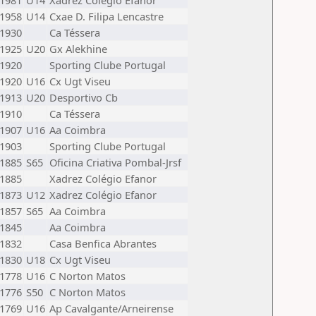
1981
U14
Xadrez Colégio Efanor
1958
U14
Cxae D. Filipa Lencastre
1930
Ca Téssera
1925
U20
Gx Alekhine
1920
Sporting Clube Portugal
1920
U16
Cx Ugt Viseu
1913
U20
Desportivo Cb
1910
Ca Téssera
1907
U16
Aa Coimbra
1903
Sporting Clube Portugal
1885
S65
Oficina Criativa Pombal-Jrsf
1885
Xadrez Colégio Efanor
1873
U12
Xadrez Colégio Efanor
1857
S65
Aa Coimbra
1845
Aa Coimbra
1832
Casa Benfica Abrantes
1830
U18
Cx Ugt Viseu
1778
U16
C Norton Matos
1776
S50
C Norton Matos
1769
U16
Ap Cavalgante/Arneirense