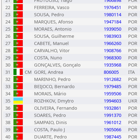
21
FRUTUOSO, Tiago
1966898
POR
22
FERREIRA, Vasco
1976451
POR
23
SOUSA, Pedro
1980114
POR
24
MARQUES, Afonso
1947184
POR
25
MORAES, Antonio
1939050
POR
26
SOUSA, Guilherme
1983903
POR
27
CABETE, Manuel
1966260
POR
28
CARVALHO, Vitor
1908766
POR
29
COSTA, Nuno
1968300
POR
30
GONÇALVES, Gonçalo
1935968
POR
31
CM
GORI, Andrea
806005
ITA
32
MARINHO, Pedro
1912682
POR
33
BEIJOCO, Bernardo
1979485
POR
34
MORAIS, Mário
1959506
POR
35
ROZHKOV, Dmytro
1994603
UKR
36
OLIVEIRA, Fernando
1932861
POR
37
SOARES, Pedro
1991370
POR
38
SAMPAIO, Dinis
1961012
POR
39
COSTA, Paulo J
1905066
POR
40
DUARTE, Pedro
1987445
POR