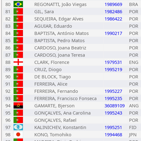
80
REGONATTI, João Viegas
1989669
BRA
81
GIL, Sara
1982486
POR
82
SEQUEIRA, Edgar Alves
1986422
POR
83
AGUIAR, Eduardo
POR
84
BAPTISTA, António Matos
1990217
POR
85
BAPTISTA, Pedro Matos
POR
86
CARDOSO, Joana Beatriz
POR
87
CARDOSO, Joana Teresa
POR
88
CLARK, Florence
1979531
ENG
89
CRUZ, Diogo
1995219
POR
90
DE BLOCK, Tiago
POR
91
FERREIRA, Alice
POR
92
FERREIRA, Fernando
1995227
POR
93
FERREIRA, Francisco Fonseca
1995235
POR
94
GAMARTE, Bjerson
36089109
ANG
95
GONÇALVES, Ana Carolina
1995243
POR
96
GONÇALVES, Rafael
POR
97
KALINICHEV, Konstantin
1995251
FID
98
KONO, Tomohiko
1994468
JPN