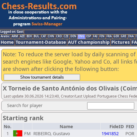
Logged on: Gast
Arabic
ARM
AZE
BIH
BUL
CAT
CHN
CRO
CZE
DEN
ENG
ESP
FAI
FIN
FRA
GER
GRE
INA
I
Home
Tournament-Database
AUT championship
Pictures
F
Note: To reduce the server load by daily scanning of a
search engines like Google, Yahoo and Co, all links 
are shown after clicking the following button:
X Torneio de Santo António dos Olivais (Coim
Last update 30.06.2026 14:23:40, Creator/Last Upload: Portuguese Chess Fede
Search for player
Starting rank
No.
Name
FideID
FED
1
FM
RIBEIRO, Gustavo
1941852
POR