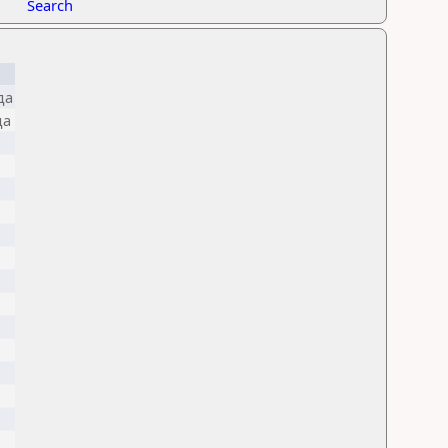
Search
да
да