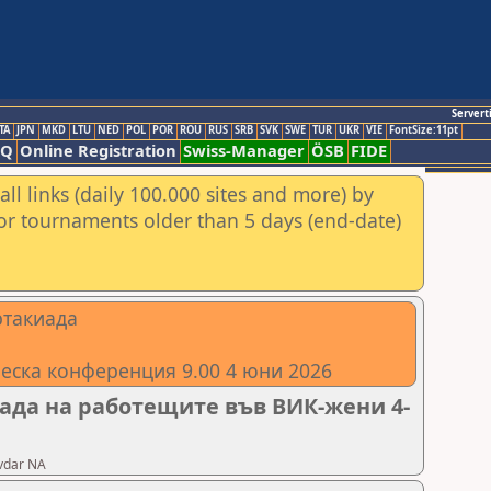
Servert
TA
JPN
MKD
LTU
NED
POL
POR
ROU
RUS
SRB
SVK
SWE
TUR
UKR
VIE
FontSize:11pt
AQ
Online Registration
Swiss-Manager
ÖSB
FIDE
ll links (daily 100.000 sites and more) by
for tournaments older than 5 days (end-date)
ртакиада
ическа конференция 9.00 4 юни 2026
ада на работещите във ВИК-жени 4-
avdar NA