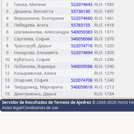
2
Ганжа, Милена
522074643
RUS
1589
3
Дешина, Виолетта
55736130
RUS
1497
4
Вершинина, Екатерина
522074660
RUS
1481
5
Лебедева, Агата
55783155
RUS
1416
6
Шелиманова, Александра
540059383
RUS
1371
7
Сергеева, София
540056066
RUS
1370
8
Трассоруб, Дарья
522074716
RUS
1320
9
Назарова, Елизавета
522074694
RUS
1309
10
Кубатько, София
RUS
1296
11
Лобанова, Варвара
540059588
RUS
1290
12
Козыревская, Алиса
RUS
1270
13
Осадчая, София
522074708
RUS
1240
14
Твердомед, Маргарита
540059618
RUS
1213
15
Дмитриенко, Дарья
RUS
1154
Servidor de Resultados de Torneos de Ajedrez
© 2006-2026 Heinz H
Aviso legal/Condiciones de uso