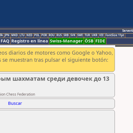
Servert
TA
JPN
MKD
LTU
NED
POL
POR
ROU
RUS
SRB
SVK
SWE
TUR
UKR
VIE
FontSize:11pt
FAQ
Registro en línea
Swiss-Manager
ÖSB
FIDE
aneos diarios de motores como Google o Yahoo,
 se muestran tras pulsar el siguiente botón:
трым шахматам среди девочек до 13
gion Chess Federation
Buscar