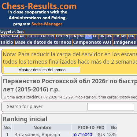
Logged on: Gast
Arabic
ARM
AZE
BIH
BUL
CAT
CHN
CRO
CZE
DEN
ENG
ESP
FAI
FIN
FRA
GER
GRE
INA
I
Inicio
Base de datos de torneos
Campeonato AUT
Imágenes
Nota: Para reducir la carga del servidor en los esc
todos los torneos finalizados hace más de 2 semanas
Первенство Ростовской обл 2026г по быс
лет (2015-2016) г.р.
Última actualización01.07.2026 14:52:29, Propietario/Última carga: Rostov Re
Search for player
Ranking inicial
No.
Nombre
FIDE-ID
FED
Elo
1
Ватаманюк, Варвара
55716040
RUS
1835