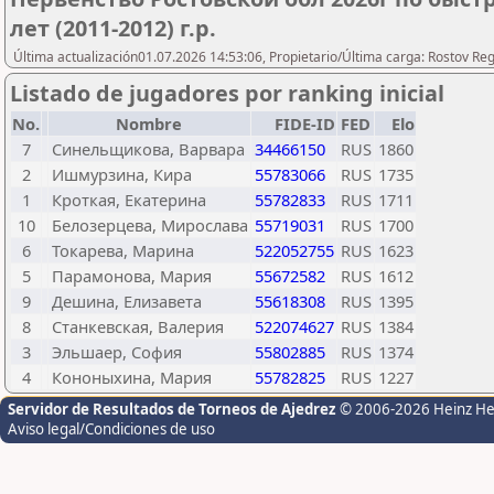
лет (2011-2012) г.р.
Última actualización01.07.2026 14:53:06, Propietario/Última carga: Rostov Re
Listado de jugadores por ranking inicial
No.
Nombre
FIDE-ID
FED
Elo
7
Синельщикова, Варвара
34466150
RUS
1860
2
Ишмурзина, Кира
55783066
RUS
1735
1
Кроткая, Екатерина
55782833
RUS
1711
10
Белозерцева, Мирослава
55719031
RUS
1700
6
Токарева, Марина
522052755
RUS
1623
5
Парамонова, Мария
55672582
RUS
1612
9
Дешина, Елизавета
55618308
RUS
1395
8
Станкевская, Валерия
522074627
RUS
1384
3
Эльшаер, София
55802885
RUS
1374
4
Кононыхина, Мария
55782825
RUS
1227
Servidor de Resultados de Torneos de Ajedrez
© 2006-2026 Heinz H
Aviso legal/Condiciones de uso