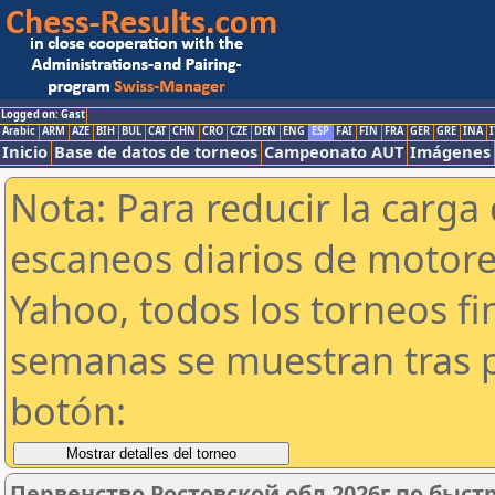
Logged on: Gast
Arabic
ARM
AZE
BIH
BUL
CAT
CHN
CRO
CZE
DEN
ENG
ESP
FAI
FIN
FRA
GER
GRE
INA
I
Inicio
Base de datos de torneos
Campeonato AUT
Imágenes
Nota: Para reducir la carga 
escaneos diarios de motor
Yahoo, todos los torneos f
semanas se muestran tras p
botón:
Первенство Ростовской обл 2026г по быс