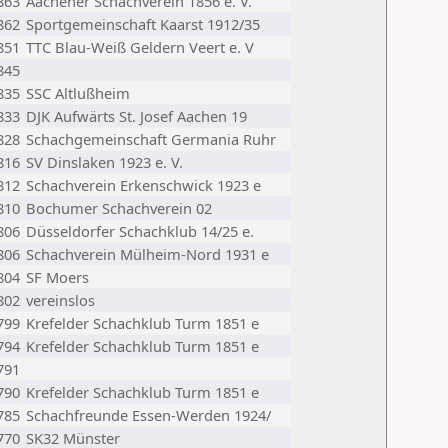
863
Aachener Schachverein 1856 e. V.
862
Sportgemeinschaft Kaarst 1912/35
851
TTC Blau-Weiß Geldern Veert e. V
845
835
SSC Altlußheim
833
DJK Aufwärts St. Josef Aachen 19
828
Schachgemeinschaft Germania Ruhr
816
SV Dinslaken 1923 e. V.
812
Schachverein Erkenschwick 1923 e
810
Bochumer Schachverein 02
806
Düsseldorfer Schachklub 14/25 e.
806
Schachverein Mülheim-Nord 1931 e
804
SF Moers
802
vereinslos
799
Krefelder Schachklub Turm 1851 e
794
Krefelder Schachklub Turm 1851 e
791
790
Krefelder Schachklub Turm 1851 e
785
Schachfreunde Essen-Werden 1924/
770
SK32 Münster