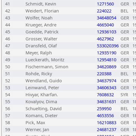
41
Schmidt, Kevin
1271560
GER
1
42
Weidert, Florian
224022
BEL
1
43
Wolfer, Noah
34648054
GER
1
44
Krueger, Andre
4665040
GER
1
45
Goedde, Patrick
12936103
GER
1
46
Grosser, Walter
4627962
GER
1
47
Dransfeld, Olaf
533020396
GER
1
48
Meyer, Ralph
12935190
GER
1
49
Lueckerath, Moritz
12954810
GER
1
50
Fischermann, Simon
34620869
GER
1
51
Rohde, Ricky
220388
BEL
1
52
Wendland, Guido
34637974
GER
1
53
Leinwand, Peter
34606343
GER
1
54
Hivyar, Kharfan.
7608632
SYR
1
55
Kovalyov, Dima
34631631
GER
1
56
Schuelting, David
259950
BEL
1
57
Komans, Dieter
4653556
GER
1
58
Pick, Max
16210883
GER
1
59
Werner, Jan
24681237
GER
1