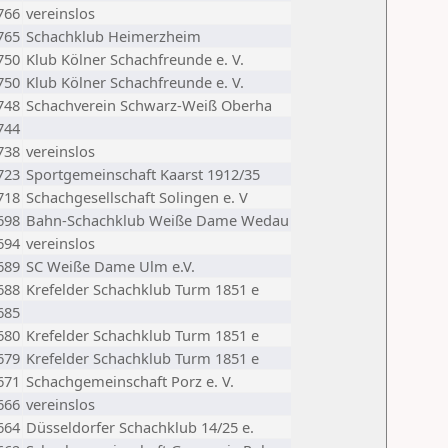
766
vereinslos
765
Schachklub Heimerzheim
750
Klub Kölner Schachfreunde e. V.
750
Klub Kölner Schachfreunde e. V.
748
Schachverein Schwarz-Weiß Oberha
744
738
vereinslos
723
Sportgemeinschaft Kaarst 1912/35
718
Schachgesellschaft Solingen e. V
698
Bahn-Schachklub Weiße Dame Wedau
694
vereinslos
689
SC Weiße Dame Ulm e.V.
688
Krefelder Schachklub Turm 1851 e
685
680
Krefelder Schachklub Turm 1851 e
679
Krefelder Schachklub Turm 1851 e
671
Schachgemeinschaft Porz e. V.
666
vereinslos
664
Düsseldorfer Schachklub 14/25 e.