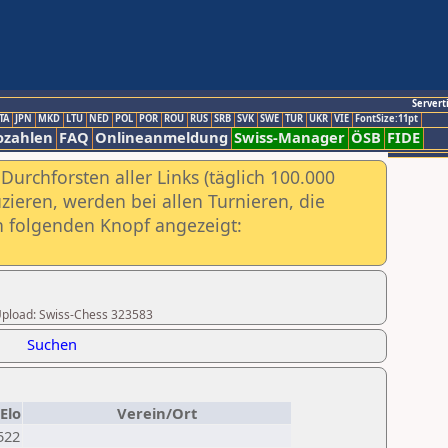
Servert
TA
JPN
MKD
LTU
NED
POL
POR
ROU
RUS
SRB
SVK
SWE
TUR
UKR
VIE
FontSize:11pt
ozahlen
FAQ
Onlineanmeldung
Swiss-Manager
ÖSB
FIDE
urchforsten aller Links (täglich 100.000
ieren, werden bei allen Turnieren, die
ch folgenden Knopf angezeigt:
r Upload: Swiss-Chess 323583
Suchen
Elo
Verein/Ort
522