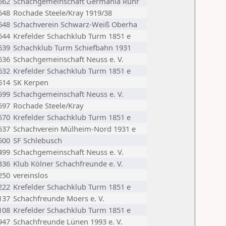
662
Schachgemeinschaft Germania Ruhr
648
Rochade Steele/Kray 1919/38
648
Schachverein Schwarz-Weiß Oberha
644
Krefelder Schachklub Turm 1851 e
639
Schachklub Turm Schiefbahn 1931
636
Schachgemeinschaft Neuss e. V.
632
Krefelder Schachklub Turm 1851 e
614
SK Kerpen
599
Schachgemeinschaft Neuss e. V.
597
Rochade Steele/Kray
570
Krefelder Schachklub Turm 1851 e
537
Schachverein Mülheim-Nord 1931 e
500
SF Schlebusch
499
Schachgemeinschaft Neuss e. V.
336
Klub Kölner Schachfreunde e. V.
250
vereinslos
222
Krefelder Schachklub Turm 1851 e
137
Schachfreunde Moers e. V.
108
Krefelder Schachklub Turm 1851 e
947
Schachfreunde Lünen 1993 e. V.