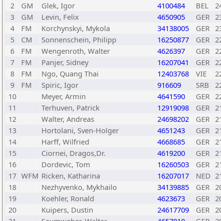
2
GM
Glek, Igor
4100484
BEL
2
3
GM
Levin, Felix
4650905
GER
2
4
FM
Korchynskyi, Mykola
34138005
GER
2
5
CM
Sonnenschein, Philipp
16250877
GER
2
6
FM
Wengenroth, Walter
4626397
GER
2
7
FM
Panjer, Sidney
16207041
GER
2
8
FM
Ngo, Quang Thai
12403768
VIE
2
9
FM
Spiric, Igor
916609
SRB
2
10
Meyer, Armin
4641590
GER
2
11
Terhuven, Patrick
12919098
GER
2
12
Walter, Andreas
24698202
GER
2
13
Hortolani, Sven-Holger
4651243
GER
2
14
Harff, Wilfried
4668685
GER
2
15
Ciornei, Dragos,Dr.
4619200
GER
2
16
Dordevic, Tom
16260503
GER
2
17
WFM
Ricken, Katharina
16207017
NED
2
18
Nezhyvenko, Mykhailo
34139885
GER
2
19
Koehler, Ronald
4623673
GER
2
20
Kuipers, Dustin
24617709
GER
2