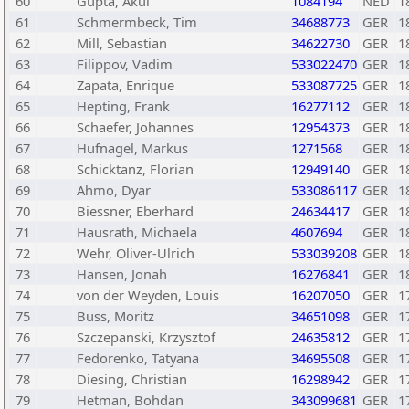
60
Gupta, Akul
1084194
NED
1
61
Schmermbeck, Tim
34688773
GER
1
62
Mill, Sebastian
34622730
GER
1
63
Filippov, Vadim
533022470
GER
1
64
Zapata, Enrique
533087725
GER
1
65
Hepting, Frank
16277112
GER
1
66
Schaefer, Johannes
12954373
GER
1
67
Hufnagel, Markus
1271568
GER
1
68
Schicktanz, Florian
12949140
GER
1
69
Ahmo, Dyar
533086117
GER
1
70
Biessner, Eberhard
24634417
GER
1
71
Hausrath, Michaela
4607694
GER
1
72
Wehr, Oliver-Ulrich
533039208
GER
1
73
Hansen, Jonah
16276841
GER
1
74
von der Weyden, Louis
16207050
GER
1
75
Buss, Moritz
34651098
GER
1
76
Szczepanski, Krzysztof
24635812
GER
1
77
Fedorenko, Tatyana
34695508
GER
1
78
Diesing, Christian
16298942
GER
1
79
Hetman, Bohdan
343099681
GER
1