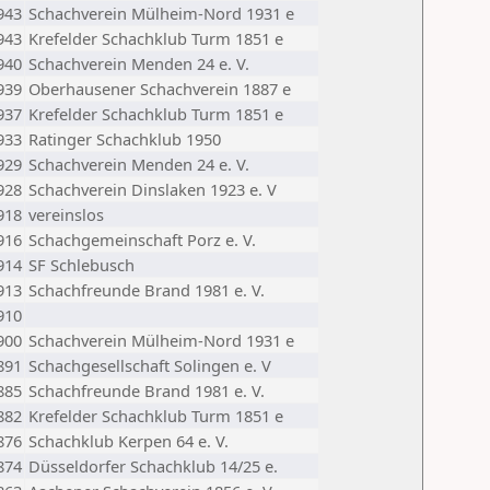
943
Schachverein Mülheim-Nord 1931 e
943
Krefelder Schachklub Turm 1851 e
940
Schachverein Menden 24 e. V.
939
Oberhausener Schachverein 1887 e
937
Krefelder Schachklub Turm 1851 e
933
Ratinger Schachklub 1950
929
Schachverein Menden 24 e. V.
928
Schachverein Dinslaken 1923 e. V
918
vereinslos
916
Schachgemeinschaft Porz e. V.
914
SF Schlebusch
913
Schachfreunde Brand 1981 e. V.
910
900
Schachverein Mülheim-Nord 1931 e
891
Schachgesellschaft Solingen e. V
885
Schachfreunde Brand 1981 e. V.
882
Krefelder Schachklub Turm 1851 e
876
Schachklub Kerpen 64 e. V.
874
Düsseldorfer Schachklub 14/25 e.