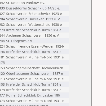
442
SC Rotation Pankow e.V.
330
Düsseldorfer Schachklub 14/25 e.
327
Schachverein Erkenschwick 1923 e
284
Schachverein Dinslaken 1923 e. V
282
Schachverein Wattenscheid 1930 e
270
Krefelder Schachklub Turm 1851 e
244
Aachener Schachverein 1856 e. V.
244
SC Diogenes e.V.
224
Schachfreunde Essen-Werden 1924/
196
Krefelder Schachklub Turm 1851 e
181
Schachverein Mülheim-Nord 1931 e
175
153
Schachgemeinschaft Hochneukirch
120
Oberhausener Schachverein 1887 e
113
Schachverein Mülheim-Nord 1931 e
103
Krefelder Schachklub Turm 1851 e
078
Krefelder Schachklub Turm 1851 e
077
Kölner Schachklub Dr. Lasker 186
073
Schachverein Mülheim-Nord 1931 e