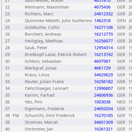
21
Saumweber, Walter
4657810
GER
2
22
Weimann, Maximilian
4675436
GER
2
23
Richters, Marc
24612332
GER
2
24
Quinones-Maletti, Julio Guillermo
1462318
DEN
2
25
Goldkuhle, Collin
16271106
GER
2
26
Borchert, Andreas
16212770
GER
2
27
Heiligtag, Matthias
16256077
GER
2
28
Sauk, Peter
12954314
GER
1
29
Breitkopf-Lazar, Patrick-Robert
16213742
GER
1
30
Schless, Sebastian
4697987
GER
1
31
Markgraf, Jonas
4661729
GER
1
32
Kraus, Linus
34629629
GER
1
33
Reuter, Julian-Frank
16256182
GER
1
34
Oelschlaeger, Lennart
12996807
GER
1
35
Karimi, Farhad
24606936
GER
1
36
Ydo, Pim
1003038
NED
1
37
Eigemann, Frederik
24692034
GER
1
38
FM
Schuricht, Emil Frederick
16270185
GER
1
39
Strohner, Marcel
34601309
GER
1
40
Vortmeier, Jan
16261321
GER
1