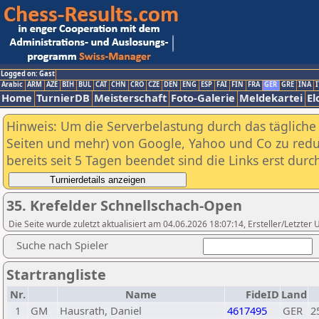
Logged on: Gast
Arabic
ARM
AZE
BIH
BUL
CAT
CHN
CRO
CZE
DEN
ENG
ESP
FAI
FIN
FRA
GER
GRE
INA
I
Home
TurnierDB
Meisterschaft
Foto-Galerie
Meldekartei
El
Hinweis: Um die Serverbelastung durch das tägliche D
Seiten und mehr) von Google, Yahoo und Co zu reduz
bereits seit 5 Tagen beendet sind die Links erst dur
35. Krefelder Schnellschach-Open
Die Seite wurde zuletzt aktualisiert am 04.06.2026 18:07:14, Ersteller/Letzte
Suche nach Spieler
Startrangliste
Nr.
Name
FideID
Land
1
GM
Hausrath, Daniel
4617495
GER
2