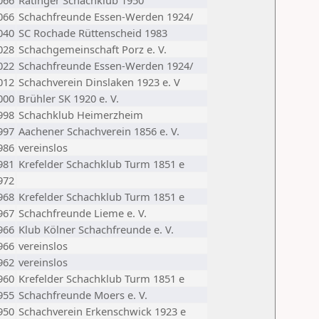
066
Ratinger Schachklub 1950
066
Schachfreunde Essen-Werden 1924/
040
SC Rochade Rüttenscheid 1983
028
Schachgemeinschaft Porz e. V.
022
Schachfreunde Essen-Werden 1924/
012
Schachverein Dinslaken 1923 e. V
000
Brühler SK 1920 e. V.
998
Schachklub Heimerzheim
997
Aachener Schachverein 1856 e. V.
986
vereinslos
981
Krefelder Schachklub Turm 1851 e
972
968
Krefelder Schachklub Turm 1851 e
967
Schachfreunde Lieme e. V.
966
Klub Kölner Schachfreunde e. V.
966
vereinslos
962
vereinslos
960
Krefelder Schachklub Turm 1851 e
955
Schachfreunde Moers e. V.
950
Schachverein Erkenschwick 1923 e