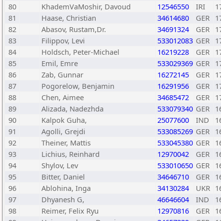
80
KhademVaMoshir, Davoud
12546550
IRI
1
81
Haase, Christian
34614680
GER
1
82
Abasov, Rustam,Dr.
34691324
GER
1
83
Filippov, Levi
533012083
GER
1
84
Holdsch, Peter-Michael
16219228
GER
1
85
Emil, Emre
533029369
GER
1
86
Zab, Gunnar
16272145
GER
1
87
Pogorelow, Benjamin
16291956
GER
1
88
Chen, Aimee
34685472
GER
1
89
Alizada, Nadezhda
533079340
GER
1
90
Kalpok Guha,
25077600
IND
1
91
Agolli, Grejdi
533085269
GER
1
92
Theiner, Mattis
533045380
GER
1
93
Lichius, Reinhard
12970042
GER
1
94
Shylov, Lev
533010650
GER
1
95
Bitter, Daniel
34646710
GER
1
96
Ablohina, Inga
34130284
UKR
1
97
Dhyanesh G,
46646604
IND
1
98
Reimer, Felix Ryu
12970816
GER
1