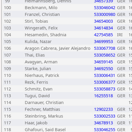
99
Heimannsberg, Dennis
34657339
GER
1
100
Beckmann, Milo
533046042
GER
1
101
Franzel, Christian
533000980
GER
1
102
Stirl, Tobias
34654003
GER
1
103
Wingerath, Felix
34614834
GER
1
104
Hesamedin, Shadnia
42754585
IRI
1
105
Kulida, Nazar
34699953
GER
1
106
Aragon Cabrera, Javier Alejandro
533067708
GER
1
107
Thai, Elias
533058652
GER
1
108
Avagyan, Arman
34659145
GER
1
109
Starke, Julian
34692550
GER
1
110
Nierhaus, Patrick
533006431
GER
1
111
Rezk, Ferris
533006377
GER
1
112
Schmitz, Evan
533058873
GER
1
113
Tugui, David
16255518
GER
1
114
Darnauer, Christian
1
115
Fechner, Matthias
12902233
GER
1
116
Steinbring, Markus
533002533
GER
1
117
Haar, Jakob
34678913
GER
1
118
Ghafouri, Said Basel
533046255
GER