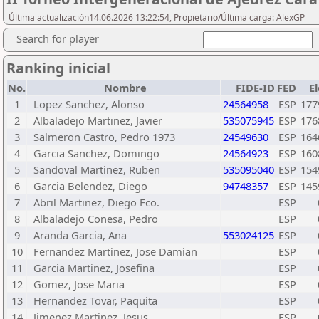
Última actualización14.06.2026 13:22:54, Propietario/Última carga: AlexGP
Search for player
Ranking inicial
No.
Nombre
FIDE-ID
FED
El
1
Lopez Sanchez, Alonso
24564958
ESP
177
2
Albaladejo Martinez, Javier
535075945
ESP
176
3
Salmeron Castro, Pedro 1973
24549630
ESP
164
4
Garcia Sanchez, Domingo
24564923
ESP
160
5
Sandoval Martinez, Ruben
535095040
ESP
154
6
Garcia Belendez, Diego
94748357
ESP
145
7
Abril Martinez, Diego Fco.
ESP
8
Albaladejo Conesa, Pedro
ESP
9
Aranda Garcia, Ana
553024125
ESP
10
Fernandez Martinez, Jose Damian
ESP
11
Garcia Martinez, Josefina
ESP
12
Gomez, Jose Maria
ESP
13
Hernandez Tovar, Paquita
ESP
14
Jimenez Martinez, Jesus
ESP