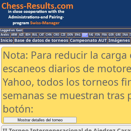
Logged on: Gast
Arabic
ARM
AZE
BIH
BUL
CAT
CHN
CRO
CZE
DEN
ENG
ESP
FAI
FIN
FRA
GER
GRE
INA
I
Inicio
Base de datos de torneos
Campeonato AUT
Imágenes
Nota: Para reducir la carga 
escaneos diarios de motor
Yahoo, todos los torneos f
semanas se muestran tras p
botón:
II Torneo Intergeneracional de Ajedrez Cara