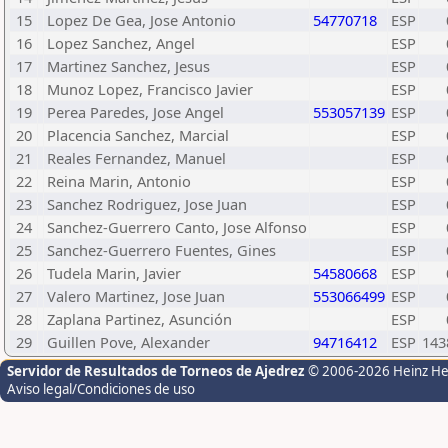
15
Lopez De Gea, Jose Antonio
54770718
ESP
16
Lopez Sanchez, Angel
ESP
17
Martinez Sanchez, Jesus
ESP
18
Munoz Lopez, Francisco Javier
ESP
19
Perea Paredes, Jose Angel
553057139
ESP
20
Placencia Sanchez, Marcial
ESP
21
Reales Fernandez, Manuel
ESP
22
Reina Marin, Antonio
ESP
23
Sanchez Rodriguez, Jose Juan
ESP
24
Sanchez-Guerrero Canto, Jose Alfonso
ESP
25
Sanchez-Guerrero Fuentes, Gines
ESP
26
Tudela Marin, Javier
54580668
ESP
27
Valero Martinez, Jose Juan
553066499
ESP
28
Zaplana Partinez, Asunción
ESP
29
Guillen Pove, Alexander
94716412
ESP
143
Servidor de Resultados de Torneos de Ajedrez
© 2006-2026 Heinz H
Aviso legal/Condiciones de uso