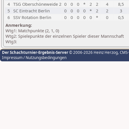
4
TSG Oberschöneweide 2
0
0
0
*
2
2
4
8,5
5
SC Eintracht Berlin
0
0
0
0
*
2
2
3
6
SSV Rotation Berlin
0
0
0
0
0
*
0
0,5
Anmerkung:
Wtg1: Matchpunkte (2, 1, 0)
Wtg2: Spielepunkte der einzelnen Spieler dieser Mannschaft
Wtg3:
Der Schachturnier-Ergebnis-Server
© 2006-2026 Heinz Herzog
, CMS
Impressum / Nutzungsbedingungen