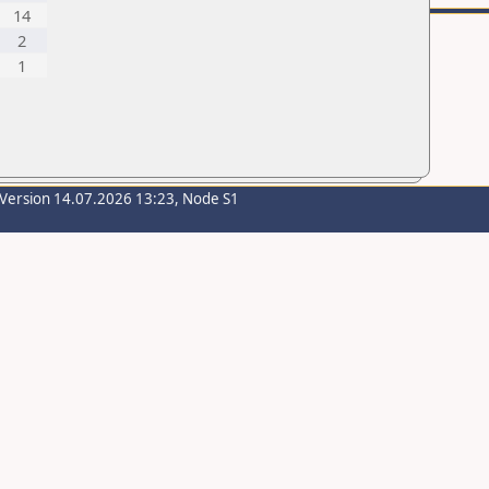
14
2
1
-Version 14.07.2026 13:23, Node S1