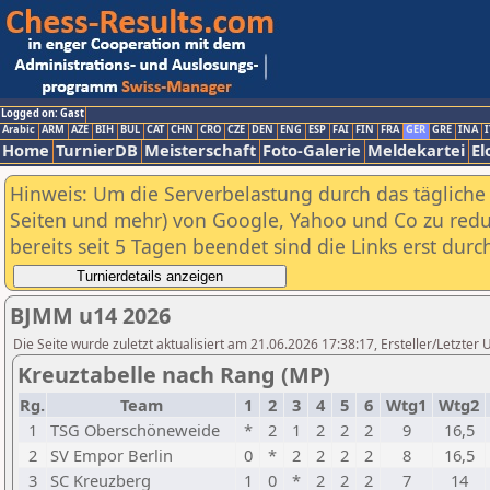
Logged on: Gast
Arabic
ARM
AZE
BIH
BUL
CAT
CHN
CRO
CZE
DEN
ENG
ESP
FAI
FIN
FRA
GER
GRE
INA
I
Home
TurnierDB
Meisterschaft
Foto-Galerie
Meldekartei
El
Hinweis: Um die Serverbelastung durch das tägliche D
Seiten und mehr) von Google, Yahoo und Co zu reduz
bereits seit 5 Tagen beendet sind die Links erst dur
BJMM u14 2026
Die Seite wurde zuletzt aktualisiert am 21.06.2026 17:38:17, Ersteller/Letzte
Kreuztabelle nach Rang (MP)
Rg.
Team
1
2
3
4
5
6
Wtg1
Wtg2
1
TSG Oberschöneweide
*
2
1
2
2
2
9
16,5
2
SV Empor Berlin
0
*
2
2
2
2
8
16,5
3
SC Kreuzberg
1
0
*
2
2
2
7
14