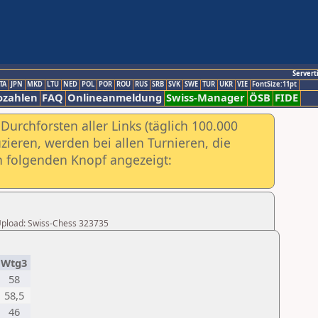
Servert
TA
JPN
MKD
LTU
NED
POL
POR
ROU
RUS
SRB
SVK
SWE
TUR
UKR
VIE
FontSize:11pt
ozahlen
FAQ
Onlineanmeldung
Swiss-Manager
ÖSB
FIDE
urchforsten aller Links (täglich 100.000
ieren, werden bei allen Turnieren, die
ch folgenden Knopf angezeigt:
r Upload: Swiss-Chess 323735
Wtg3
58
58,5
46