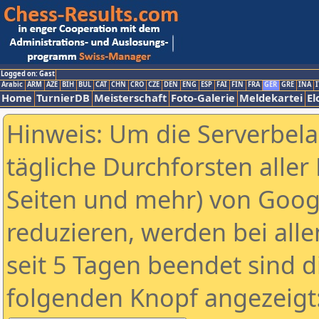
Logged on: Gast
Arabic
ARM
AZE
BIH
BUL
CAT
CHN
CRO
CZE
DEN
ENG
ESP
FAI
FIN
FRA
GER
GRE
INA
I
Home
TurnierDB
Meisterschaft
Foto-Galerie
Meldekartei
El
Hinweis: Um die Serverbel
tägliche Durchforsten aller 
Seiten und mehr) von Goog
reduzieren, werden bei alle
seit 5 Tagen beendet sind d
folgenden Knopf angezeigt