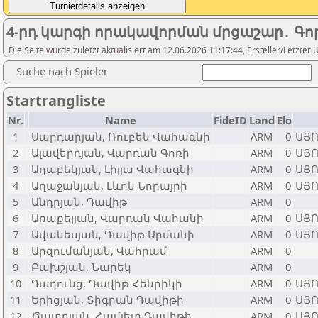
4-րդ կարգի որակավորման մրցաշար․ Գո
Die Seite wurde zuletzt aktualisiert am 12.06.2026 11:17:44, Ersteller/Letzt
Suche nach Spieler
Startrangliste
Nr.
Name
FideID
Land
Elo
1
Սարդարյան, Ռուբեն Վահագնի
ARM
0
ՍՅՈ
2
Ալավերդյան, Վարդան Գոռի
ARM
0
ՍՅՈ
3
Աղաբեկյան, Լիլյա Վահագնի
ARM
0
ՍՅՈ
4
Աղաջանյան, Լևոն Նորայրի
ARM
0
ՍՅՈ
5
Անդրյան, Դավիթ
ARM
0
6
Առաքելյան, Վարդան Վահանի
ARM
0
ՍՅՈ
7
Ավանեսյան, Դավիթ Արմանի
ARM
0
ՍՅՈ
8
Արզումանյան, Վահրամ
ARM
0
9
Բախշյան, Նարեկ
ARM
0
10
Դադունց, Դավիթ Հենրիկի
ARM
0
ՍՅՈ
11
Երիցյան, Տիգրան Դավիթի
ARM
0
ՍՅՈ
12
Ծատրյան, Համլետ Դավիթի
ARM
0
ՍՅՈ