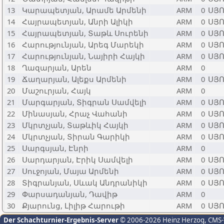
13
Կարապետյան, Արամե Արմենի
ARM
0
ՍՅՈ
14
Հայրապետյան, Անրի Ալիկի
ARM
0
ՍՅՈ
15
Հայրապետյան, Տաթև Սուրենի
ARM
0
ՍՅՈ
16
Հարությունյան, Արեգ Մարեկի
ARM
0
ՍՅՈ
17
Հարությունյան, Նայիրի Հայկի
ARM
0
ՍՅՈ
18
Ղազարյան, Արեն
ARM
0
19
Ճաղարյան, Ալեքս Արմենի
ARM
0
ՍՅՈ
20
Մաշուրյան, Հայկ
ARM
0
21
Մարգարյան, Տիգրան Սամվելի
ARM
0
ՍՅՈ
22
Մինասյան, Հրաչ Վահանի
ARM
0
ՍՅՈ
23
Մկրտչյան, Տաթևիկ Հայկի
ARM
0
ՍՅՈ
24
Մկրտչյան, Տիրան Գարիկի
ARM
0
ՍՅՈ
25
Սարգսյան, Էնրի
ARM
0
26
Սարդարյան, Էրիկ Սամվելի
ARM
0
ՍՅՈ
27
Սուջոյան, Մայա Արմենի
ARM
0
ՍՅՈ
28
Տիգրանյան, Սևակ Անդրանիկի
ARM
0
ՍՅՈ
29
Փարսադանյան, Դավիթ
ARM
0
30
Քյարունց, Լիլիթ Հարութի
ARM
0
ՍՅՈ
Der Schachturnier-Ergebnis-Server
© 2006-2026 Heinz Herzog
, CMS