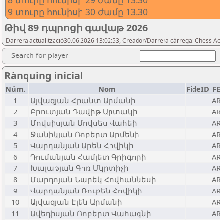
8 տուրը հունիսի 29 ժամը 13.30
9 տուրը հունիսի 30 ժամը 13.30
Թիվ 89 դպրոցի գավաթ 2026
Darrera actualització30.06.2026 13:02:53, Creador/Darrera càrrega: Chess 
Search for player
Rànquing inicial
Núm.
Nom
FideID
F
1
Այվազյան Հրանտ Արմանի
A
2
Բրուտյան Դավիթ Արտակի
A
3
Մովսիսյան Մովսես Վահեի
A
4
Ջանիկյան Ռոբերտ Արմենի
A
5
Վարդանյան Արեն Հովիկի
A
6
Դումանյան Համլետ Գրիգորի
A
7
Խալաթյան Գոռ Մկրտիչի
A
8
Մարդոյան Նարեկ Հովհաննեսի
A
9
Վարդանյան Ռուբեն Հովիկի
A
10
Այվազյան Էլեն Արմանի
A
11
Ավեդիսյան Ռոբերտ Վահագնի
A