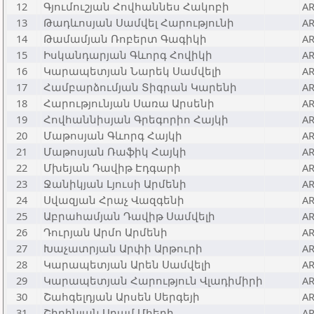
12
Գյումուշյան Հովհաննես Հակոբի
A
13
Թադևոսյան Սամվել Հարությունի
A
14
Թամամյան Ռոբերտ Գագիկի
A
15
Իսկանդարյան Գևորգ Հովիկի
A
16
Կարապետյան Նարեկ Սամվելի
A
17
Համբարձումյան Տիգրան Կարենի
A
18
Հարությունյան Սառա Արսենի
A
19
Հովհաննիսյան Գրեգորիո Հայկի
A
20
Մաթոսյան Գևորգ Հայկի
A
21
Մաթոսյան Ռաֆիկ Հայկի
A
22
Մխեյան Դավիթ Էդգարի
A
23
Ջանիկյան Լյուսի Արմենի
A
24
Սվազյան Հրաչ Վազգենի
A
25
Աբրահամյան Դավիթ Սամվելի
A
26
Դուրյան Արմո Արմենի
A
27
Խաչատրյան Արփի Արթուրի
A
28
Կարապետյան Արեն Սամվելի
A
29
Կարապետյան Հարություն Վլադիմիրի
A
30
Շահգելդյան Արսեն Սերգեյի
A
31
Շիրինյան Արամ Մհերի
A