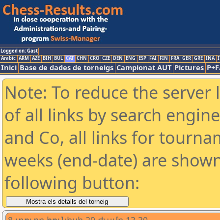
Logged on: Gast
Arabic
ARM
AZE
BIH
BUL
CAT
CHN
CRO
CZE
DEN
ENG
ESP
FAI
FIN
FRA
GER
GRE
INA
I
Inici
Base de dades de torneigs
Campionat AUT
Pictures
P+F
Note: To reduce the server 
of all links by search engin
and Co, all links for tourn
weeks (end-date) are shown 
following button: