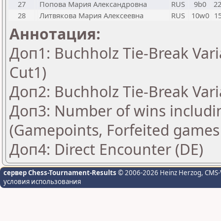
27
Попова Мария Александровна
RUS
9b0
2
28
Литвякова Мария Алексеевна
RUS
10w0
1
Аннотация:
Доп1: Buchholz Tie-Break Vari
Cut1)
Доп2: Buchholz Tie-Break Vari
Доп3: Number of wins includi
(Gamepoints, Forfeited games
Доп4: Direct Encounter (DE)
сервер Chess-Tournament-Results
© 2006-2026 Heinz Herzog
, CMS-
условия использования