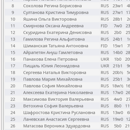
8
Соколова Регина Борисовна
RUS
23w1
4
9
Султанова Кристина Тимуровна
RUS
27w1
1
10
Яшина Ольга Викторовна
RUS
28b1
2
11
Смирнова Оксана Андреевна
FID
7w0
2
12
Скуридина Екатерина Денисовна
RUS
2b0
2
13
Гамилова Регина Альфитовна
RUS
24b1
1
14
Шиманская Татьяна Антоновна
FID
15w1
7
15
Айрапетян Ануш Гамлетовна
RUS
14b0
2
16
Панахова Елена Петровна
UKR
1b0
2
17
Пищаль Юлия Леонидовна
UKR
21b1
9
18
Сергеева Наталья Викторовна
RUS
20b½
5
19
Павлова Мария Михайловна
RUS
25b1
3
20
Павлова София Михайловна
RUS
18w½
1
21
Алексеева Екатерина Николаевна
RUS
17w0
2
22
Максимова Виктория Валерьевна
RUS
4w0
2
23
Ветохина София Валерьевна
RUS
8b0
1
24
Шафростова Кристина Руслановна
RUS
13w0
6
25
Ланевская Анастасия Сергеевна
RUS
19w0
1
26
Матасова Вероника Эдуардовна
RUS
5b0
2