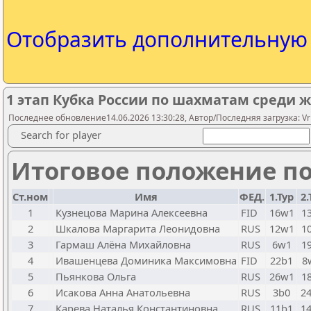
Отобразить дополнительну
1 этап Кубка России по шахматам среди 
Последнее обновление14.06.2026 13:30:28, Автор/Последняя загрузка: V
Search for player
Итоговое положение по
Ст.ном
Имя
ФЕД.
1.Тур
2.
1
Кузнецова Марина Алексеевна
FID
16w1
1
2
Шкалова Маргарита Леонидовна
RUS
12w1
1
3
Гармаш Алёна Михайловна
RUS
6w1
1
4
Ивашенцева Доминика Максимовна
FID
22b1
8
5
Пьянкова Ольга
RUS
26w1
1
6
Исакова Анна Анатольевна
RUS
3b0
2
7
Карева Наталья Константиновна
RUS
11b1
1