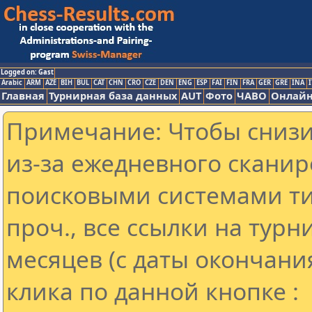
Logged on: Gast
Arabic
ARM
AZE
BIH
BUL
CAT
CHN
CRO
CZE
DEN
ENG
ESP
FAI
FIN
FRA
GER
GRE
INA
I
Главная
Турнирная база данных
AUT
Фото
ЧАВО
Онлайн
Примечание: Чтобы снизит
из-за ежедневного сканир
поисковыми системами ти
проч., все ссылки на тур
месяцев (с даты окончани
клика по данной кнопке :