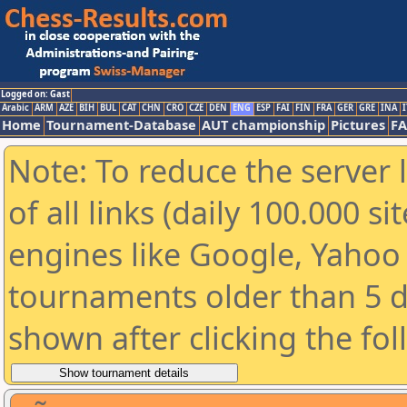
Logged on: Gast
Arabic
ARM
AZE
BIH
BUL
CAT
CHN
CRO
CZE
DEN
ENG
ESP
FAI
FIN
FRA
GER
GRE
INA
I
Home
Tournament-Database
AUT championship
Pictures
F
Note: To reduce the server 
of all links (daily 100.000 s
engines like Google, Yahoo a
tournaments older than 5 d
shown after clicking the fo