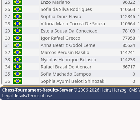
25
Enzo Mariano
96022
1
26
Sofia da Silva Rodrigues
110663
1
27
Sophia Diniz Flavio
112846
1
28
Vitoria Maria Correa De Souza
110664
1
29
Estela Sousa Da Conceicao
78108
1
30
Igor Rafael Grecco
77958
1
31
Anna Beatriz Godoi Leme
85524
32
Marcos Perusin Basilio
114241
33
Nycolas Henrique Belasco
114238
34
Rafael Brasil De Alencar
66717
35
Sofia Machado Campos
0
36
Sophia Ayumi Beloti Shinozaki
0
Chess-Tournament-Results-Server
© 2006-2026 Heinz Herzog
, CMS-
Legal details/Terms of use