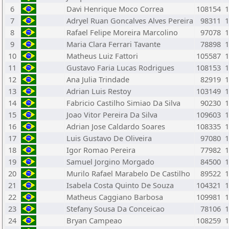
6
Davi Henrique Moco Correa
108154
1
7
Adryel Ruan Goncalves Alves Pereira
98311
1
8
Rafael Felipe Moreira Marcolino
97078
1
9
Maria Clara Ferrari Tavante
78898
1
10
Matheus Luiz Fattori
105587
1
11
Gustavo Faria Lucas Rodrigues
108153
1
12
Ana Julia Trindade
82919
1
13
Adrian Luis Restoy
103149
1
14
Fabricio Castilho Simiao Da Silva
90230
1
15
Joao Vitor Pereira Da Silva
109603
1
16
Adrian Jose Caldardo Soares
108335
1
17
Luis Gustavo De Oliveira
97080
1
18
Igor Romao Pereira
77982
1
19
Samuel Jorgino Morgado
84500
1
20
Murilo Rafael Marabelo De Castilho
89522
1
21
Isabela Costa Quinto De Souza
104321
1
22
Matheus Caggiano Barbosa
109981
1
23
Stefany Sousa Da Conceicao
78106
1
24
Bryan Campeao
108259
1