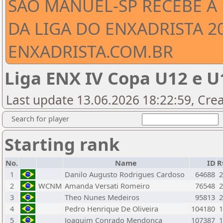
SÃO MANUEL-SP RECEBE A
DA LIGA DO ENXADRISTA 20
ENXADRISTA.COM.BR
Liga ENX IV Copa U12 e 
Last update 13.06.2026 18:22:59, Cre
Search for player
Starting rank
No.
Name
ID
R
1
Danilo Augusto Rodrigues Cardoso
64688
2
2
WCNM
Amanda Versati Romeiro
76548
2
3
Theo Nunes Medeiros
95813
2
4
Pedro Henrique De Oliveira
104180
1
5
Joaquim Conrado Mendonca
107387
1