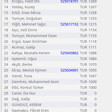
13
Eroğlu, Halİt Efe
525018701
TUR
1269
14
Yoldaş, Kuzey
TUR
1267
15
Erbİl, Enes Mİrza
TUR
1258
16
Tumçer, Doğukan
TUR
1253
17
Yİğİt, Mehmet Yağiz
525017152
TUR
1215
18
Aşci, Velİ Emre
TUR
1154
19
Tumçer, Muhammed Ozan
TUR
1153
20
Ergül, Kaan Emİrhan
TUR
1118
21
Acimaz, Galİp
TUR
1111
22
Kahya, Mustafa Kerem
525043862
TUR
1088
23
Aydemİr, Oğuz
TUR
1084
24
Akşİt, Berke
TUR
1070
25
Kİraz, Mevlüt Eymen
525034901
TUR
1055
26
Genel, Tuna
TUR
1047
27
Demİrez, Muhammed Asim
TUR
1039
28
Elbİ, Korkut Türker
TUR
1000
29
Caner, Ela Nur
TUR
0
30
Dağ, Galİp
TUR
0
31
GÜNDÜZ, KEREM
TUR
0
32
Kaymakçi, Fİkret Eren
TUR
0