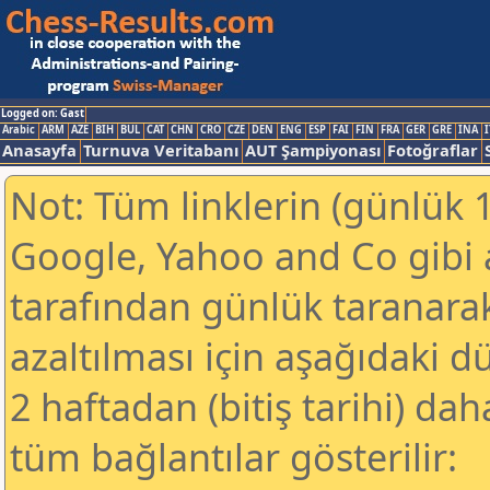
Logged on: Gast
Arabic
ARM
AZE
BIH
BUL
CAT
CHN
CRO
CZE
DEN
ENG
ESP
FAI
FIN
FRA
GER
GRE
INA
I
Anasayfa
Turnuva Veritabanı
AUT Şampiyonası
Fotoğraflar
Not: Tüm linklerin (günlük 1
Google, Yahoo and Co gibi
tarafından günlük taranar
azaltılması için aşağıdaki 
2 haftadan (bitiş tarihi) dah
tüm bağlantılar gösterilir: