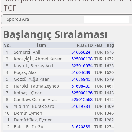
TCF
Sporcu Ara
Başlangıç Sıralaması
No.
İsim
FIDE ID
FED
Rtg
1
Semercİ, Anil
51665824
TUR
1676
2
Kocayİğİt, Ahmet Kerem
525000128
TUR
1672
3
Kuyruk, Berkay Arel
525016954
TUR
1635
4
Koçak, Alaz
51604639
TUR
1620
5
Gözcü, Yİğİt Kaan
51676940
TUR
1579
6
Harbici, Fatma Zeynep
51698439
TUR
1461
7
Kolbaşi, Çinar
525000136
TUR
1443
8
Canİbey, Osman Aras
525012568
TUR
1412
9
Yildirim, Burak Sarp
51619784
TUR
1409
10
Demİr, Eymen
TUR
1346
11
Demİrbİlek, Eymen
TUR
1282
12
Balci, Ecrİn Gül
51620839
TUR
1274