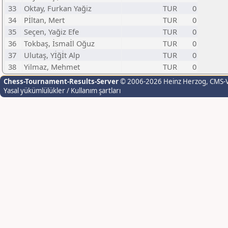
33
Oktay, Furkan Yağiz
TUR
0
34
Pİltan, Mert
TUR
0
35
Seçen, Yağiz Efe
TUR
0
36
Tokbaş, İsmaİl Oğuz
TUR
0
37
Ulutaş, Yİğİt Alp
TUR
0
38
Yilmaz, Mehmet
TUR
0
Chess-Tournament-Results-Server
© 2006-2026 Heinz Herzog
, CMS-
Yasal yükümlülükler / Kullanım şartları