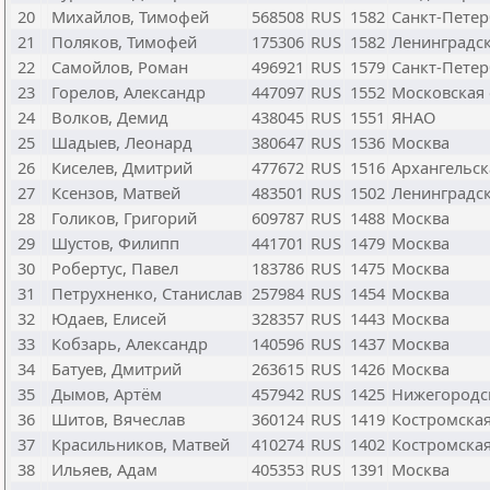
20
Михайлов, Тимофей
568508
RUS
1582
Санкт-Петер
21
Поляков, Тимофей
175306
RUS
1582
Ленинградск
22
Самойлов, Роман
496921
RUS
1579
Санкт-Петер
23
Горелов, Александр
447097
RUS
1552
Московская 
24
Волков, Демид
438045
RUS
1551
ЯНАО
25
Шадыев, Леонард
380647
RUS
1536
Москва
26
Киселев, Дмитрий
477672
RUS
1516
Архангельск
27
Ксензов, Матвей
483501
RUS
1502
Ленинградск
28
Голиков, Григорий
609787
RUS
1488
Москва
29
Шустов, Филипп
441701
RUS
1479
Москва
30
Робертус, Павел
183786
RUS
1475
Москва
31
Петрухненко, Станислав
257984
RUS
1454
Москва
32
Юдаев, Елисей
328357
RUS
1443
Москва
33
Кобзарь, Александр
140596
RUS
1437
Москва
34
Батуев, Дмитрий
263615
RUS
1426
Москва
35
Дымов, Артём
457942
RUS
1425
Нижегородс
36
Шитов, Вячеслав
360124
RUS
1419
Костромская
37
Красильников, Матвей
410274
RUS
1402
Костромская
38
Ильяев, Адам
405353
RUS
1391
Москва