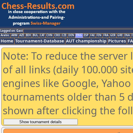
Logged on: Gast
Arabic
ARM
AZE
BIH
BUL
CAT
CHN
CRO
CZE
DEN
ENG
ESP
FAI
FIN
FRA
GER
GRE
INA
I
Home
Tournament-Database
AUT championship
Pictures
F
Note: To reduce the server 
of all links (daily 100.000 s
engines like Google, Yahoo a
tournaments older than 5 d
shown after clicking the fo