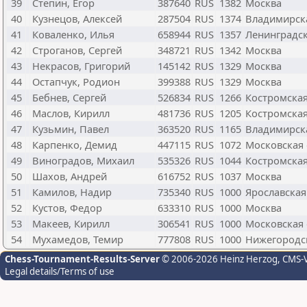
39
Степин, Егор
387640
RUS
1382
Москва
40
Кузнецов, Алексей
287504
RUS
1374
Владимирск
41
Коваленко, Илья
658944
RUS
1357
Ленинградск
42
Строганов, Сергей
348721
RUS
1342
Москва
43
Некрасов, Григорий
145142
RUS
1329
Москва
44
Остапчук, Родион
399388
RUS
1329
Москва
45
Бебнев, Сергей
526834
RUS
1266
Костромская
46
Маслов, Кирилл
481736
RUS
1205
Костромская
47
Кузьмин, Павел
363520
RUS
1165
Владимирск
48
Карпенко, Демид
447115
RUS
1072
Московская 
49
Виноградов, Михаил
535326
RUS
1044
Костромская
50
Шахов, Андрей
616752
RUS
1037
Москва
51
Камилов, Надир
735340
RUS
1000
Ярославская
52
Кустов, Федор
633310
RUS
1000
Москва
53
Макеев, Кирилл
306541
RUS
1000
Московская 
54
Мухамедов, Темир
777808
RUS
1000
Нижегородс
Chess-Tournament-Results-Server
© 2006-2026 Heinz Herzog
, CMS-
Legal details/Terms of use