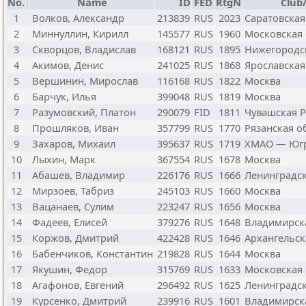
No.
Name
ID
FED
RtgN
Club/
1
Волков, Александр
213839
RUS
2023
Саратовская
2
Миннуллин, Кирилл
145577
RUS
1960
Московская 
3
Скворцов, Владислав
168121
RUS
1895
Нижегородс
4
Акимов, Денис
241025
RUS
1868
Ярославская
5
Вершинин, Мирослав
116168
RUS
1822
Москва
6
Барчук, Илья
399048
RUS
1819
Москва
7
Разумовский, Платон
290079
FID
1811
Чувашская Р
8
Прошляков, Иван
357799
RUS
1770
Рязанская о
9
Захаров, Михаил
395637
RUS
1719
ХМАО — Юг
10
Лыхин, Марк
367554
RUS
1678
Москва
11
Абашев, Владимир
226176
RUS
1666
Ленинградск
12
Мирзоев, Табриз
245103
RUS
1660
Москва
13
Вацанаев, Сулим
223247
RUS
1656
Москва
14
Фадеев, Елисей
379276
RUS
1648
Владимирск
15
Коржов, Дмитрий
422428
RUS
1646
Архангельск
16
Бабенчиков, Константин
219828
RUS
1644
Москва
17
Якушин, Федор
315769
RUS
1633
Московская 
18
Агафонов, Евгений
296492
RUS
1625
Ленинградск
19
Курсенко, Дмитрий
239916
RUS
1601
Владимирск