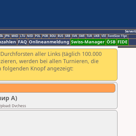
Servert
TA
JPN
MKD
LTU
NED
POL
POR
ROU
RUS
SRB
SVK
SWE
TUR
UKR
VIE
FontSize:11pt
ozahlen
FAQ
Onlineanmeldung
Swiss-Manager
ÖSB
FIDE
urchforsten aller Links (täglich 100.000
ieren, werden bei allen Turnieren, die
ch folgenden Knopf angezeigt:
нир А)
 Upload: Dvchess