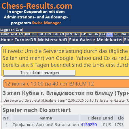
Logged on: Gast
Arabic
ARM
AZE
BIH
BUL
CAT
CHN
CRO
CZE
DEN
ENG
ESP
FAI
FIN
FRA
GER
GRE
INA
I
Home
TurnierDB
Meisterschaft
Foto-Galerie
Meldekartei
El
Hinweis: Um die Serverbelastung durch das tägliche D
Seiten und mehr) von Google, Yahoo und Co zu reduz
bereits seit 5 Tagen beendet sind die Links erst dur
12 июня с 10:00 на 40 лет ВЛКСМ 12
3 этап Кубка г. Владивосток по блицу (Тур
Die Seite wurde zuletzt aktualisiert am 12.06.2026 05:10:18, Ersteller/Letzter
Spieler nach Elo sortiert
Nr.
Name
FideID
Land
Elo
1
Трофанюк, Арсений Витальевич
4156250
RUS
1793