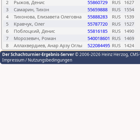
2
Рыжов, Денис
55860729
RUS
1627
3
Самарин, Тихон
55659888
RUS
1554
4
Тихонова, Елизавета Олеговна
55888283
RUS
1539
5
Кравчук, Олег
55787720
RUS
1527
6
Поблоцкий, Денис
55816185
RUS
1490
7
Морозевич, Роман
540018601
RUS
1469
8
Аллахвердиев, Анар Арзу Оглы
522084495
RUS
1424
Der Schachturnier-Ergebnis-Server
© 2006-2026 Heinz Herzog
, CMS
Impressum / Nutzungsbedingungen