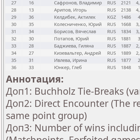
27
16
Сафронов, Владимир
RUS
2121
4,
28
13
Арипов, Игорь
RUS
2138
4,
29
36
Келдибек, Актилек
KGZ
1486
30
35
Колесниченко, Юрий
RUS
1668
3,
31
34
Борисов, Вячеслав
RUS
1834
3,
32
30
Потапов, Юрий
RUS
1881
33
28
Баджиева, Гиляна
RUS
1887
2,
34
27
Кизевальтер, Андрей
RUS
1889
2,
35
31
Ивлева, Ирина
RUS
1877
36
33
Юнкер, Глеб
RUS
1848
Аннотация:
Доп1: Buchholz Tie-Breaks (va
Доп2: Direct Encounter (The re
same point group)
Доп3: Number of wins includi
(Matchpoints, Forfeited games