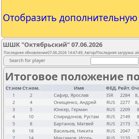
Отобразить дополнительну
ШШК "Октябрьский" 07.06.2026
Последнее обновление07.06.2026 14:47:49, Автор/Последняя загрузка: al
Search for player
Итоговое положение по
Ст.ном
Ст.ном.
Имя
ФЕД.
Рейт.
Оч
1
2
Сафир, Ярослав
ISR
2284
8,
2
4
Онищенко, Андрей
RUS
2277
8,
3
5
Юнкер, Герман
RUS
2209
4
10
Спиридонов, Рустам
RUS
2149
5
8
Бартанов, Матвей
RUS
2173
7,
6
18
Васильев, Никита
RUS
2047
7
14
Максимов, Игорь
RUS
2133