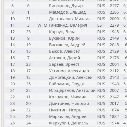
8
6
Ринчинов, Дугар
RUS
2177
6,
9
1
Мамедов, Эльшад
RUS
2286
6,
10
21
Достовалов, Михаил
RUS
2009
6,
11
3
WFM
Гансвинд, Валерия
EST
2279
6,
12
26
Корзун, Вера
RUS
1943
6,
13
9
Буканов, Юрий
RUS
2149
14
19
Васильев, Андрей
RUS
2045
15
15
Быков, Алексей
RUS
2129
16
7
Астахов, Дарий
RUS
2176
17
23
Зараев, Эрнест
RUS
2004
18
17
Устинов, Александр
RUS
2112
5,
19
12
Домогацкий, Алексей
RUS
2143
5,
20
25
Байрамов, Орудж
RUS
1948
5,
21
22
Ильцеранов, Анатолий
RUS
2007
22
11
Колпаков, Михаил
RUS
2147
23
20
Дмитриев, Николай
RUS
2017
24
32
Никитин, Игорь
RUS
1874
25
29
Маркелов, Андрей
RUS
1882
26
24
Фархулин, Даниэль
RUS
1974
4,