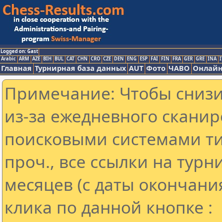
Logged on: Gast
Arabic
ARM
AZE
BIH
BUL
CAT
CHN
CRO
CZE
DEN
ENG
ESP
FAI
FIN
FRA
GER
GRE
INA
I
Главная
Турнирная база данных
AUT
Фото
ЧАВО
Онлайн
Примечание: Чтобы снизит
из-за ежедневного сканир
поисковыми системами ти
проч., все ссылки на тур
месяцев (с даты окончани
клика по данной кнопке :