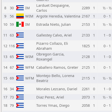
Larduet Despaigne,
8
30
IM
2289
1
½ - ½
Carlos
9
56
WIM
Argote Heredia, Valentina
2167
1
0 - 1
10
59
IM
Estrada Nieto, Julian
2153
1
½ - ½
11
63
Gallestey Calvo, Ariel
2133
1
1 - 0
Pizarro Collazo, Eli
12
116
1825
1
0 - 1
Abraham
Obregon Garcia,
13
65
WIM
2128
1
1 - 0
Roxangel
14
67
WFM
Caballero Ramos, Greter
2125
1
0 - 1
Montejo Bello, Lorena
15
69
WFM
2115
1
½ - ½
Beatriz
16
34
Morales Lezcano, Dariel
2261
0
1 - 0
17
73
Diaz Perez, Ariel
2073
1
½ - ½
18
79
Torres Ymas, Diego
2058
1
0 - 1