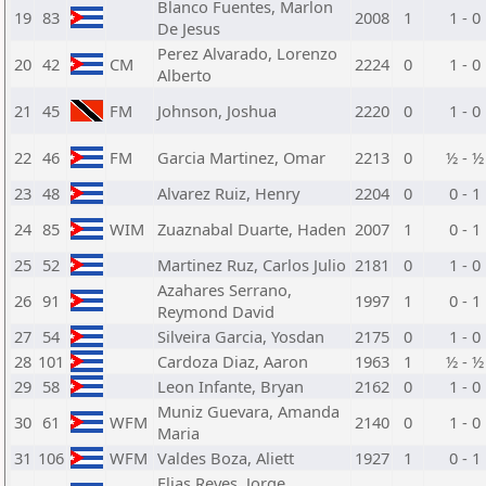
Blanco Fuentes, Marlon
19
83
2008
1
1 - 0
De Jesus
Perez Alvarado, Lorenzo
20
42
CM
2224
0
1 - 0
Alberto
21
45
FM
Johnson, Joshua
2220
0
1 - 0
22
46
FM
Garcia Martinez, Omar
2213
0
½ - ½
23
48
Alvarez Ruiz, Henry
2204
0
0 - 1
24
85
WIM
Zuaznabal Duarte, Haden
2007
1
0 - 1
25
52
Martinez Ruz, Carlos Julio
2181
0
1 - 0
Azahares Serrano,
26
91
1997
1
0 - 1
Reymond David
27
54
Silveira Garcia, Yosdan
2175
0
1 - 0
28
101
Cardoza Diaz, Aaron
1963
1
½ - ½
29
58
Leon Infante, Bryan
2162
0
1 - 0
Muniz Guevara, Amanda
30
61
WFM
2140
0
1 - 0
Maria
31
106
WFM
Valdes Boza, Aliett
1927
1
0 - 1
Elias Reyes, Jorge