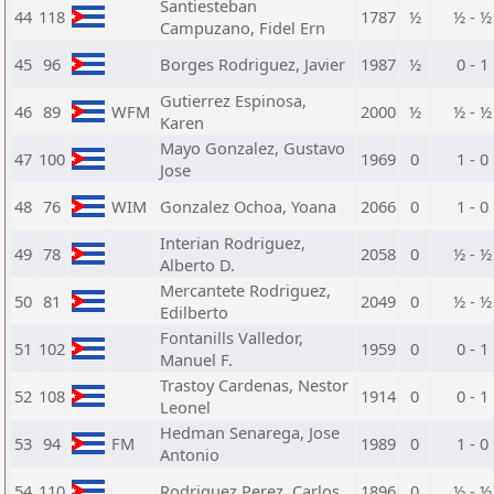
Santiesteban
44
118
1787
½
½ - ½
Campuzano, Fidel Ern
45
96
Borges Rodriguez, Javier
1987
½
0 - 1
Gutierrez Espinosa,
46
89
WFM
2000
½
½ - ½
Karen
Mayo Gonzalez, Gustavo
47
100
1969
0
1 - 0
Jose
48
76
WIM
Gonzalez Ochoa, Yoana
2066
0
1 - 0
Interian Rodriguez,
49
78
2058
0
½ - ½
Alberto D.
Mercantete Rodriguez,
50
81
2049
0
½ - ½
Edilberto
Fontanills Valledor,
51
102
1959
0
0 - 1
Manuel F.
Trastoy Cardenas, Nestor
52
108
1914
0
0 - 1
Leonel
Hedman Senarega, Jose
53
94
FM
1989
0
1 - 0
Antonio
54
110
Rodriguez Perez, Carlos
1896
0
½ - ½