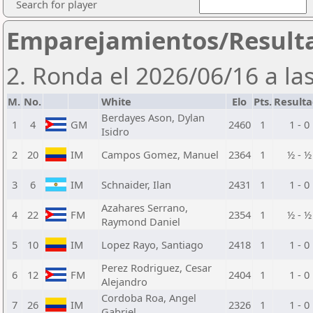
Search for player
Emparejamientos/Result
2. Ronda el 2026/06/16 a la
M.
No.
White
Elo
Pts.
Result
Berdayes Ason, Dylan
1
4
GM
2460
1
1 - 0
Isidro
2
20
IM
Campos Gomez, Manuel
2364
1
½ - ½
3
6
IM
Schnaider, Ilan
2431
1
1 - 0
Azahares Serrano,
4
22
FM
2354
1
½ - ½
Raymond Daniel
5
10
IM
Lopez Rayo, Santiago
2418
1
1 - 0
Perez Rodriguez, Cesar
6
12
FM
2404
1
1 - 0
Alejandro
Cordoba Roa, Angel
7
26
IM
2326
1
1 - 0
Gabriel