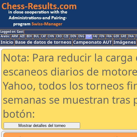
Logged on: Gast
Arabic
ARM
AZE
BIH
BUL
CAT
CHN
CRO
CZE
DEN
ENG
ESP
FAI
FIN
FRA
GER
GRE
INA
I
Inicio
Base de datos de torneos
Campeonato AUT
Imágenes
Nota: Para reducir la carga 
escaneos diarios de motor
Yahoo, todos los torneos f
semanas se muestran tras p
botón: