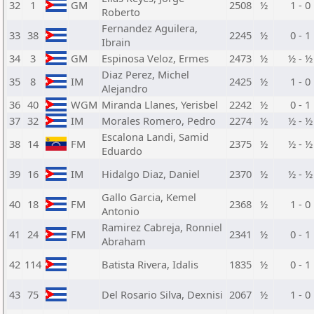
32
1
GM
2508
½
1 - 0
Roberto
Fernandez Aguilera,
33
38
2245
½
0 - 1
Ibrain
34
3
GM
Espinosa Veloz, Ermes
2473
½
½ - ½
Diaz Perez, Michel
35
8
IM
2425
½
1 - 0
Alejandro
36
40
WGM
Miranda Llanes, Yerisbel
2242
½
0 - 1
37
32
IM
Morales Romero, Pedro
2274
½
½ - ½
Escalona Landi, Samid
38
14
FM
2375
½
½ - ½
Eduardo
39
16
IM
Hidalgo Diaz, Daniel
2370
½
½ - ½
Gallo Garcia, Kemel
40
18
FM
2368
½
1 - 0
Antonio
Ramirez Cabreja, Ronniel
41
24
FM
2341
½
0 - 1
Abraham
42
114
Batista Rivera, Idalis
1835
½
0 - 1
43
75
Del Rosario Silva, Dexnisi
2067
½
1 - 0