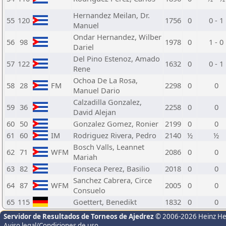
Hernandez Meilan, Dr.
55
120
1756
0
0 - 1
Manuel
Ondar Hernandez, Wilber
56
98
1978
0
1 - 0
Dariel
Del Pino Estenoz, Amado
57
122
1632
0
0 - 1
Rene
Ochoa De La Rosa,
58
28
FM
2298
0
0
Manuel Dario
Calzadilla Gonzalez,
59
36
2258
0
0
David Alejan
60
50
Gonzalez Gomez, Ronier
2199
0
0
61
60
IM
Rodriguez Rivera, Pedro
2140
½
½
Bosch Valls, Leannet
62
71
WFM
2086
0
0
Mariah
63
82
Fonseca Perez, Basilio
2018
0
0
Sanchez Cabrera, Circe
64
87
WFM
2005
0
0
Consuelo
65
115
Goettert, Benedikt
1832
0
0
Servidor de Resultados de Torneos de Ajedrez
© 2006-2026 Heinz H
Aviso legal/Condiciones de uso