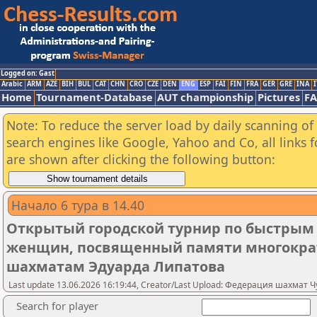
Logged on: Gast
Arabic
ARM
AZE
BIH
BUL
CAT
CHN
CRO
CZE
DEN
ENG
ESP
FAI
FIN
FRA
GER
GRE
INA
I
Home
Tournament-Database
AUT championship
Pictures
F
Note: To reduce the server load by daily scanning of a
search engines like Google, Yahoo and Co, all links 
are shown after clicking the following button:
Начало 6 тура в 14.40
Открытый городской турнир по быстрым
женщин, посвященный памяти многокра
шахматам Эдуарда Липатова
Last update 13.06.2026 16:19:44, Creator/Last Upload: Федерация шахмат
Search for player