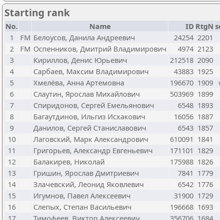
Starting rank
No.
Name
ID
RtgN
s
1
FM
Белоусов, Данила Андреевич
24254
2201
2
FM
Оспенников, Дмитрий Владимирович
4974
2123
3
Кириллов, Денис Юрьевич
212518
2090
4
Сарбаев, Максим Владимирович
43883
1925
5
Хмелёва, Анна Артемовна
196670
1909
6
Слаутин, Ярослав Михайлович
503969
1899
7
Спиридонов, Сергей Емельянович
6548
1893
8
Багаутдинов, Ильгиз Исхакович
16056
1887
9
Данилов, Сергей Станиславович
6543
1857
10
Лаговский, Марк Александрович
610091
1841
11
Григорьев, Александр Евгеньевич
171101
1829
12
Балакирев, Николай
175988
1826
13
Гришин, Ярослав Дмитриевич
7841
1779
14
Злачевский, Леонид Яковлевич
6542
1776
15
Игумнов, Павел Алексеевич
31900
1729
16
Слепых, Степан Васильевич
196668
1693
17
Тимофеев, Виктор Алексеевич
356706
1684