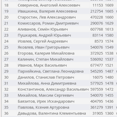
18
Северинов, Анатолий Алексеевич
11153
1669
19
Ивашкина, Валерия Алексеевна
212754
1665
20
Старостин, Лев Александрович
470228
1660
21
Комиссаров, Роман Дмитриевич
290076
1629
22
Аливанов, Семён Юрьевич
607768
1613
23
Пушкарев, Андрей Юрьевич
83114
1580
24
Иовлев, Сергей Андреевич
8573
1574
25
Яковлев, Иван Григорьевич
540076
1549
26
Егорова, Калерия Михайловна
372925
1538
27
Калинин, Степан Михайлович
536092
1537
28
Иванов, Марк Васильевич
677477
1521
29
Пархейкина, Светлана Леонидовна
545295
1487
30
Данилов, Станислав Петрович
16075
1480
31
Михайлова, Анна Димитриевна
577925
1478
32
Константинов, Александр Васильевич
597559
1472
33
Михайлов, Максим Сергеевич
540070
1455
34
Баязитов, Ирек Искандарович
404795
1436
35
Павлова, Ксения Артуровна
361279
1391
36
Давыдова, Валентина Клементьевна
31905
1360