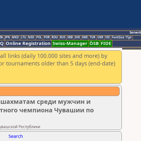
Servert
TA
JPN
MKD
LTU
NED
POL
POR
ROU
RUS
SRB
SVK
SWE
TUR
UKR
VIE
FontSize:11pt
AQ
Online Registration
Swiss-Manager
ÖSB
FIDE
ll links (daily 100.000 sites and more) by
for tournaments older than 5 days (end-date)
 шахматам среди мужчин и
тного чемпиона Чувашии по
 Чувашской Республики
Search