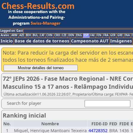
Logged on: Gast
Arabic
ARM
AZE
BIH
BUL
CAT
CHN
CRO
CZE
DEN
ENG
ESP
FAI
FIN
FRA
GER
GRE
INA
I
Inicio
Base de datos de torneos
Campeonato AUT
Imágenes
Nota: Para reducir la carga del servidor en los esc
todos los torneos finalizados hace más de 2 semanas
72º JEPs 2026 - Fase Macro Regional - NRE Co
Masculino 15 a 17 anos - Relâmpago Individu
Última actualización11.06.2026 22:26:07, Propietario/Última carga: FEXPAR- 
Search for player
Ranking inicial
No.
Nombre
FIDE-ID
FED
FIDE
1
Miguel, Henrique Mantoani Teixeira
44728352
BRA
1436
1