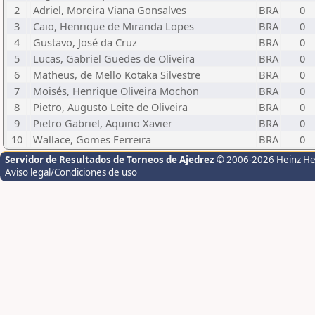
2
Adriel, Moreira Viana Gonsalves
BRA
0
3
Caio, Henrique de Miranda Lopes
BRA
0
4
Gustavo, José da Cruz
BRA
0
5
Lucas, Gabriel Guedes de Oliveira
BRA
0
6
Matheus, de Mello Kotaka Silvestre
BRA
0
7
Moisés, Henrique Oliveira Mochon
BRA
0
8
Pietro, Augusto Leite de Oliveira
BRA
0
9
Pietro Gabriel, Aquino Xavier
BRA
0
10
Wallace, Gomes Ferreira
BRA
0
Servidor de Resultados de Torneos de Ajedrez
© 2006-2026 Heinz H
Aviso legal/Condiciones de uso