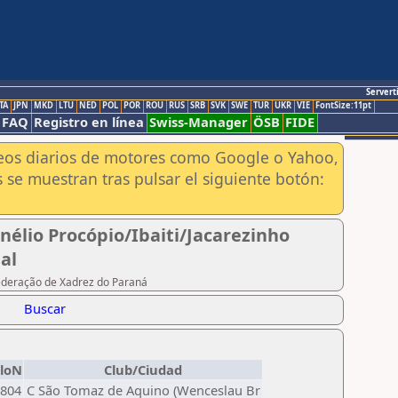
Servert
TA
JPN
MKD
LTU
NED
POL
POR
ROU
RUS
SRB
SVK
SWE
TUR
UKR
VIE
FontSize:11pt
FAQ
Registro en línea
Swiss-Manager
ÖSB
FIDE
aneos diarios de motores como Google o Yahoo,
 se muestran tras pulsar el siguiente botón:
rnélio Procópio/Ibaiti/Jacarezinho
al
Federação de Xadrez do Paraná
Buscar
EloN
Club/Ciudad
804
C São Tomaz de Aquino (Wenceslau Br