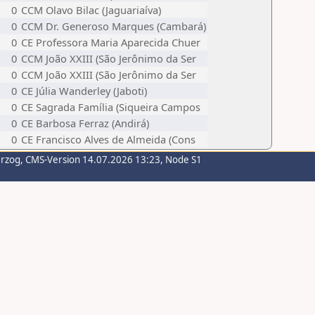
0
CCM Olavo Bilac (Jaguariaíva)
0
CCM Dr. Generoso Marques (Cambará)
0
CE Professora Maria Aparecida Chuer
0
CCM João XXIII (São Jerônimo da Ser
0
CCM João XXIII (São Jerônimo da Ser
0
CE Júlia Wanderley (Jaboti)
0
CE Sagrada Família (Siqueira Campos
0
CE Barbosa Ferraz (Andirá)
0
CE Francisco Alves de Almeida (Cons
erzog
, CMS-Version 14.07.2026 13:23, Node S1