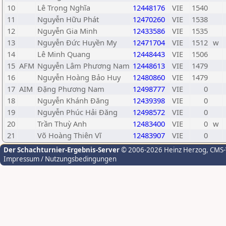
10
Lê Trọng Nghĩa
12448176
VIE
1540
11
Nguyễn Hữu Phát
12470260
VIE
1538
12
Nguyễn Gia Minh
12433586
VIE
1535
13
Nguyễn Đức Huyền My
12471704
VIE
1512
w
14
Lê Minh Quang
12448443
VIE
1506
15
AFM
Nguyễn Lâm Phương Nam
12448613
VIE
1479
16
Nguyễn Hoàng Bảo Huy
12480860
VIE
1479
17
AIM
Đặng Phương Nam
12498777
VIE
0
18
Nguyễn Khánh Đăng
12439398
VIE
0
19
Nguyễn Phúc Hải Đăng
12498572
VIE
0
20
Trần Thuỳ Anh
12483400
VIE
0
w
21
Võ Hoàng Thiên Vĩ
12483907
VIE
0
Der Schachturnier-Ergebnis-Server
© 2006-2026 Heinz Herzog
, CMS
Impressum / Nutzungsbedingungen