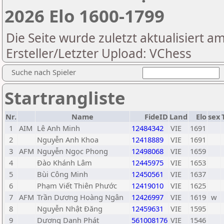
2026 Elo 1600-1799
Die Seite wurde zuletzt aktualisiert a
Ersteller/Letzter Upload: VChess
Suche nach Spieler
Startrangliste
Nr.
Name
FideID
Land
Elo
sex
1
AIM
Lê Anh Minh
12484342
VIE
1691
2
Nguyễn Anh Khoa
12418889
VIE
1691
3
AFM
Nguyễn Ngọc Phong
12498068
VIE
1659
4
Đào Khánh Lâm
12445975
VIE
1653
5
Bùi Công Minh
12450561
VIE
1637
6
Phạm Viết Thiên Phước
12419010
VIE
1625
7
AFM
Trần Dương Hoàng Ngân
12426997
VIE
1619
w
8
Nguyễn Nhật Đăng
12459631
VIE
1595
9
Dương Danh Phát
561008176
VIE
1546