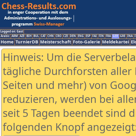
Logged on: Gast
Arabic
ARM
AZE
BIH
BUL
CAT
CHN
CRO
CZE
DEN
ENG
ESP
FAI
FIN
FRA
GER
GRE
INA
I
Home
TurnierDB
Meisterschaft
Foto-Galerie
Meldekartei
El
Hinweis: Um die Serverbel
tägliche Durchforsten aller 
Seiten und mehr) von Goog
reduzieren, werden bei alle
seit 5 Tagen beendet sind d
folgenden Knopf angezeigt