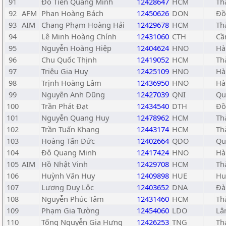
91
Đỗ Tiến Quang Minh
12428647
HCM
Th
92
AFM
Phan Hoàng Bách
12450626
DON
Đồ
93
AIM
Chang Phạm Hoàng Hải
12429678
HCM
Th
94
Lê Minh Hoàng Chính
12431060
CTH
Cầ
95
Nguyễn Hoàng Hiệp
12404624
HNO
Hà
96
Chu Quốc Thịnh
12419052
HCM
Th
97
Triệu Gia Huy
12425109
HNO
Hà
98
Trịnh Hoàng Lâm
12436950
HNO
Hà
99
Nguyễn Anh Dũng
12427039
QNI
Qu
100
Trần Phát Đạt
12434540
DTH
Đồ
101
Nguyễn Quang Huy
12478962
HCM
Th
102
Trần Tuấn Khang
12443174
HCM
Th
103
Hoàng Tấn Đức
12402664
QDO
Qu
104
Đỗ Quang Minh
12417424
HNO
Hà
105
AIM
Hồ Nhật Vinh
12429708
HCM
Th
106
Huỳnh Văn Huy
12409898
HUE
Hu
107
Lương Duy Lôc
12403652
DNA
Đà
108
Nguyễn Phúc Tâm
12431460
HCM
Th
109
Phạm Gia Tường
12454060
LDO
Lâ
110
Tống Nguyễn Gia Hưng
12426253
TNG
Th