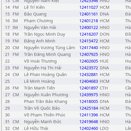
13
CM
Nguyễn Nam Kiệt
12425346
HNO
Hà
14
FM
Lê Trí Kiên
12411027
HCM
Th
15
FM
Bảo Quang
12401161
DNA
Đà
16
IM
Phạm Chương
12401218
HCM
Th
17
IM
Nguyễn Văn Hải
12400122
HNO
Hà
18
FM
Trần Ngọc Minh Duy
12416207
DON
Đồ
19
FM
Đặng Anh Minh
12415472
HCM
Th
20
CM
Nguyễn Vương Tùng Lâm
12417440
HNO
Hà
21
FM
Trần Đăng Minh Quang
12407925
HNO
Hà
22
Võ Hoài Thương
12402605
HUE
Hu
23
FM
Nguyễn Hạ Thi Hải
12423572
DNA
Đà
24
CM
Lê Phan Hoàng Quân
12432881
HCM
Th
25
Lê Minh Hoàng
12404683
HCM
Th
26
FM
Trần Mạnh Tiến
12401897
CTH
Cầ
27
CM
Nguyễn Xuân Phương
12439975
HNO
Hà
28
Phan Trần Bảo Khang
12418005
DNA
Đà
29
Trần Võ Quốc Bảo
12425184
HCM
Th
30
Võ Phạm Thiên Phúc
12411396
HCM
Th
31
CM
Nguyễn Mạnh Đức
12419648
HNO
Hà
32
CM
Lê Hữu Thái
12402460
LDO
Lâ