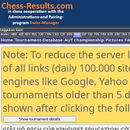
Logged on: Gast
Arabic
ARM
AZE
BIH
BUL
CAT
CHN
CRO
CZE
DEN
ENG
ESP
FAI
FIN
FRA
GER
GRE
INA
I
Home
Tournament-Database
AUT championship
Pictures
F
Note: To reduce the server 
of all links (daily 100.000 s
engines like Google, Yahoo a
tournaments older than 5 d
shown after clicking the fo
GIẢI VÔ ĐỊCH CÚP KINGVIET EDUCATION C