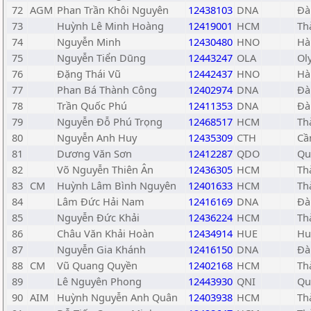
72
AGM
Phan Trần Khôi Nguyên
12438103
DNA
Đà
73
Huỳnh Lê Minh Hoàng
12419001
HCM
Th
74
Nguyễn Minh
12430480
HNO
Hà
75
Nguyễn Tiển Dūng
12443247
OLA
Ol
76
Đặng Thái Vũ
12442437
HNO
Hà
77
Phan Bá Thành Công
12402974
DNA
Đà
78
Trần Quốc Phú
12411353
DNA
Đà
79
Nguyễn Đỗ Phú Trọng
12468517
HCM
Th
80
Nguyễn Anh Huy
12435309
CTH
Cầ
81
Dương Văn Sơn
12412287
QDO
Qu
82
Võ Nguyễn Thiên Ân
12436305
HCM
Th
83
CM
Huỳnh Lâm Bình Nguyên
12401633
HCM
Th
84
Lâm Đức Hải Nam
12416169
DNA
Đà
85
Nguyễn Đức Khải
12436224
HCM
Th
86
Châu Văn Khải Hoàn
12434914
HUE
Hu
87
Nguyễn Gia Khánh
12416150
DNA
Đà
88
CM
Vũ Quang Quyền
12402168
HCM
Th
89
Lê Nguyên Phong
12443930
QNI
Qu
90
AIM
Huỳnh Nguyễn Anh Quân
12403938
HCM
Th