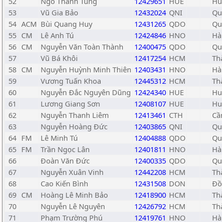
52
Ngô Thanh Tùng
12429651
HUE
Hu
53
Vũ Gia Bảo
12432024
QNI
Qu
54
ACM
Bùi Quang Huy
12431265
QDO
Qu
55
CM
Lê Anh Tú
12424846
HNO
Hà
56
CM
Nguyễn Văn Toàn Thành
12400475
QDO
Qu
57
Vũ Bá Khôi
12417254
HCM
Th
58
CM
Nguyễn Huỳnh Minh Thiên
12403431
HNO
Hà
59
Vương Tuấn Khoa
12445312
HCM
Th
60
Nguyễn Đắc Nguyên Dũng
12424340
HUE
Hu
61
Lương Giang Sơn
12408107
HUE
Hu
62
Nguyễn Thanh Liêm
12413461
CTH
Cầ
63
Nguyễn Hoàng Đức
12403865
QNI
Qu
64
FM
Lê Minh Tú
12404888
QDO
Qu
65
FM
Trần Ngọc Lân
12401811
HNO
Hà
66
Đoàn Văn Đức
12400335
QDO
Qu
67
Nguyễn Xuân Vinh
12442208
HCM
Th
68
Cao Kiến Bình
12431508
DON
Đồ
69
CM
Hoàng Lê Minh Bảo
12418900
HCM
Th
70
Nguyễn Lê Nguyên
12426792
HCM
Th
71
Phạm Trường Phú
12419761
HNO
Hà