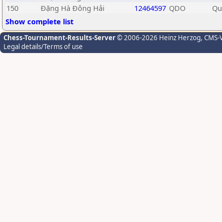
150
Đặng Hà Đông Hải
12464597
QDO
Qu
Show complete list
Chess-Tournament-Results-Server
© 2006-2026 Heinz Herzog
, CMS-
Legal details/Terms of use