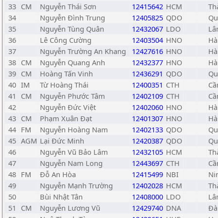
33
CM
Nguyễn Thái Sơn
12415642
HCM
Th
34
Nguyễn Đình Trung
12405825
QDO
Qu
35
Nguyễn Tùng Quân
12432067
LDO
Lâ
36
Lê Công Cường
12403504
HNO
Hà
37
Nguyễn Trường An Khang
12427616
HNO
Hà
38
CM
Nguyễn Quang Anh
12432377
HNO
Hà
39
CM
Hoàng Tấn Vinh
12436291
QDO
Qu
40
IM
Từ Hoàng Thái
12400351
CTH
Cầ
41
CM
Nguyễn Phước Tâm
12402109
CTH
Cầ
42
Nguyễn Đức Việt
12402060
HNO
Hà
43
CM
Phạm Xuân Đạt
12401307
HNO
Hà
44
FM
Nguyễn Hoàng Nam
12402133
QDO
Qu
45
AGM
Lại Đức Minh
12420387
QDO
Qu
46
Nguyễn Vũ Bảo Lâm
12432105
HCM
Th
47
Nguyễn Nam Long
12443697
CTH
Cầ
48
FM
Đỗ An Hòa
12415499
NBI
Ni
49
Nguyễn Mạnh Trường
12402028
HCM
Th
50
Bùi Nhật Tân
12408000
LDO
Lâ
51
CM
Nguyễn Lương Vũ
12429740
DNA
Đà