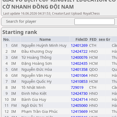
CỜ NHANH ĐỒNG ĐỘI NAM
Last update 16.06.2026 04:31:53, Creator/Last Upload: RoyalChess
Search for player
Starting rank
No.
Name
FideID
FED
sex
Gr
1
GM
Nguyễn Huỳnh Minh Huy
12401269
CTH
Cầ
2
IM
Đầu Khương Duy
12424722
HNO
Hà
3
GM
Từ Hoàng Thông
12400076
HCM
Th
4
IM
Đặng Hoàng Sơn
12402435
HCM
Th
5
GM
Nguyễn Đức Hòa
12401358
QDO
Qu
6
GM
Nguyễn Văn Huy
12401064
HNO
Hà
7
IM
Nguyễn Quốc Hy
12410853
HCM
Th
8
IM
Tô Nhật Minh
729019
CTH
Cầ
9
IM
Đinh Nho Kiệt
12424730
HNO
Hà
10
IM
Bành Gia Huy
12424714
HNO
Hà
11
FM
Ngô Đức Trí
12405060
HNO
Hà
12
IM
Phạm Trần Gia Phúc
12415669
HCM
Th