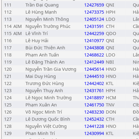
111
Trần Đại Quang
12427659
QNI
Qu
112
Lê Hùng Mạnh
12473375
HPH
Hả
113
Nguyễn Minh Thông
12405124
LDO
Lâ
114
AIM
Nguyễn Trường Phúc
12431591
CTH
Cầ
115
AIM
Lê Vĩnh Trí
12442259
QDO
Qu
116
Lê Huy Hải
12410977
QNI
Qu
117
Bùi Đức Thiện Anh
12443808
QNI
Qu
118
Phạm Anh Tuấn
12468622
LDO
Lâ
119
Lê Đặng Thành An
12412449
NBI
Ni
120
Nguyễn Trần Gia Vương
12445614
HNO
Hà
121
Mai Duy Hùng
12444510
HNO
Hà
122
Trương Đức Hùng
12442402
KTL
Ki
123
Nguyễn Thụy Anh
12431761
HPH
Hả
124
Lê Ngọc Minh Trường
12418897
HCM
Th
125
Phạm Xuân An
12461750
TNV
Cl
126
Võ Ngọc Minh Trí
12483230
DON
Đồ
127
Lê Dương Quốc Bình
12452432
CTH
Cầ
128
Nguyễn Việt Cường
12441228
HNO
Hà
129
Phan Minh Trí
12430994
KTL
Ki