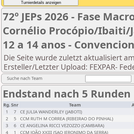
72º JEPs 2026 - Fase Macr
Cornélio Procópio/Ibaiti
12 a 14 anos - Convencion
Die Seite wurde zuletzt aktualisiert a
Ersteller/Letzter Upload: FEXPAR- Fe
Suche nach Team
Endstand nach 5 Runden
Rg.
Snr
Team
1
7
CE JULIA WANDERLEY (JABOTI)
2
5
CCM RUTH M CORREA (RIBEIRAO DO PINHAL)
3
6
CE ANGELINA RICCI VEZOZZO (CAMBARA)
4
1
CCM JOÃO XXIII (SAO JERONIMO DA SERRA)