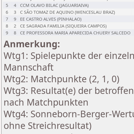
5
4
CCM OLAVO BILAC (JAGUARIAIVA)
6
3
C SÃO TOMAZ DE AQUINO (WENCESLAU BRAZ)
7
9
EE CASTRO ALVES (PINHALAO)
8
2
CE SAGRADA FAMILIA (SIQUEIRA CAMPOS)
9
8
CE PROFESSORA MARIA APARECIDA CHUERY SALCEDO
Anmerkung:
Wtg1: Spielepunkte der einzeln
Mannschaft
Wtg2: Matchpunkte (2, 1, 0)
Wtg3: Resultat(e) der betroff
nach Matchpunkten
Wtg4: Sonneborn-Berger-Wertu
ohne Streichresultat)