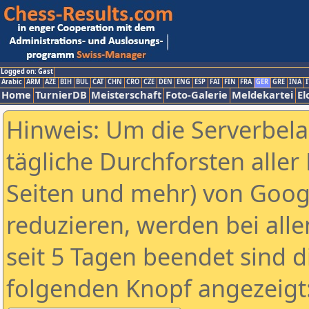
Logged on: Gast
Arabic
ARM
AZE
BIH
BUL
CAT
CHN
CRO
CZE
DEN
ENG
ESP
FAI
FIN
FRA
GER
GRE
INA
I
Home
TurnierDB
Meisterschaft
Foto-Galerie
Meldekartei
El
Hinweis: Um die Serverbel
tägliche Durchforsten aller 
Seiten und mehr) von Goog
reduzieren, werden bei alle
seit 5 Tagen beendet sind d
folgenden Knopf angezeigt