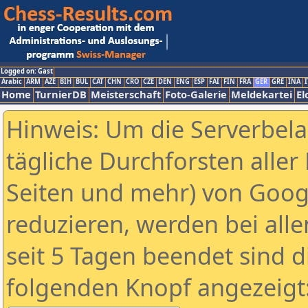
Logged on: Gast
Arabic
ARM
AZE
BIH
BUL
CAT
CHN
CRO
CZE
DEN
ENG
ESP
FAI
FIN
FRA
GER
GRE
INA
I
Home
TurnierDB
Meisterschaft
Foto-Galerie
Meldekartei
El
Hinweis: Um die Serverbel
tägliche Durchforsten aller 
Seiten und mehr) von Goog
reduzieren, werden bei alle
seit 5 Tagen beendet sind d
folgenden Knopf angezeigt