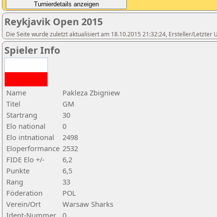
Reykjavik Open 2015
Die Seite wurde zuletzt aktualisiert am 18.10.2015 21:32:24, Ersteller/Letzter
Spieler Info
Name
Pakleza Zbigniew
Titel
GM
Startrang
30
Elo national
0
Elo intnational
2498
Eloperformance
2532
FIDE Elo +/-
6,2
Punkte
6,5
Rang
33
Föderation
POL
Verein/Ort
Warsaw Sharks
Ident-Nummer
0