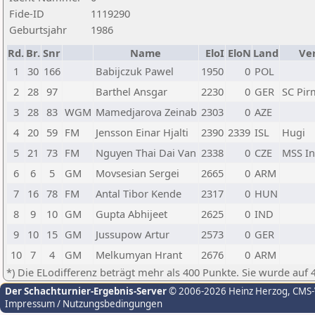
Fide-ID
1119290
Geburtsjahr
1986
Rd.
Br.
Snr
Name
EloI
EloN
Land
Ve
1
30
166
Babijczuk Pawel
1950
0
POL
2
28
97
Barthel Ansgar
2230
0
GER
SC Pir
3
28
83
WGM
Mamedjarova Zeinab
2303
0
AZE
4
20
59
FM
Jensson Einar Hjalti
2390
2339
ISL
Hugi
5
21
73
FM
Nguyen Thai Dai Van
2338
0
CZE
MSS In
6
6
5
GM
Movsesian Sergei
2665
0
ARM
7
16
78
FM
Antal Tibor Kende
2317
0
HUN
8
9
10
GM
Gupta Abhijeet
2625
0
IND
9
10
15
GM
Jussupow Artur
2573
0
GER
10
7
4
GM
Melkumyan Hrant
2676
0
ARM
*) Die ELodifferenz beträgt mehr als 400 Punkte. Sie wurde auf 
Der Schachturnier-Ergebnis-Server
© 2006-2026 Heinz Herzog
, CMS
Impressum / Nutzungsbedingungen