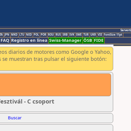
Servert
TA
JPN
MKD
LTU
NED
POL
POR
ROU
RUS
SRB
SVK
SWE
TUR
UKR
VIE
FontSize:11pt
FAQ
Registro en línea
Swiss-Manager
ÖSB
FIDE
aneos diarios de motores como Google o Yahoo,
 se muestran tras pulsar el siguiente botón:
esztivál - C csoport
Buscar