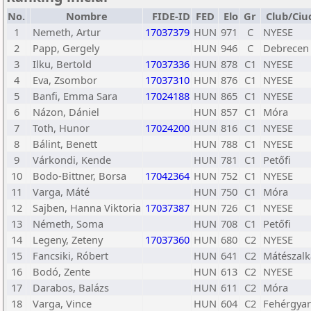
No.
Nombre
FIDE-ID
FED
Elo
Gr
Club/Ciu
1
Nemeth, Artur
17037379
HUN
971
C
NYESE
2
Papp, Gergely
HUN
946
C
Debrecen
3
Ilku, Bertold
17037336
HUN
878
C1
NYESE
4
Eva, Zsombor
17037310
HUN
876
C1
NYESE
5
Banfi, Emma Sara
17024188
HUN
865
C1
NYESE
6
Názon, Dániel
HUN
857
C1
Móra
7
Toth, Hunor
17024200
HUN
816
C1
NYESE
8
Bálint, Benett
HUN
788
C1
NYESE
9
Várkondi, Kende
HUN
781
C1
Petőfi
10
Bodo-Bittner, Borsa
17042364
HUN
752
C1
NYESE
11
Varga, Máté
HUN
750
C1
Móra
12
Sajben, Hanna Viktoria
17037387
HUN
726
C1
NYESE
13
Németh, Soma
HUN
708
C1
Petőfi
14
Legeny, Zeteny
17037360
HUN
680
C2
NYESE
15
Fancsiki, Róbert
HUN
641
C2
Mátészalk
16
Bodó, Zente
HUN
613
C2
NYESE
17
Darabos, Balázs
HUN
611
C2
Móra
18
Varga, Vince
HUN
604
C2
Fehérgya