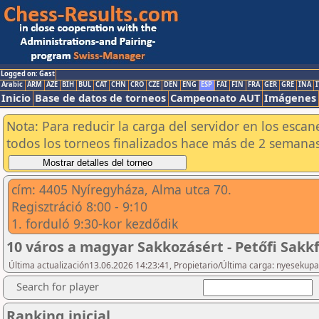
Logged on: Gast
Arabic
ARM
AZE
BIH
BUL
CAT
CHN
CRO
CZE
DEN
ENG
ESP
FAI
FIN
FRA
GER
GRE
INA
I
Inicio
Base de datos de torneos
Campeonato AUT
Imágenes
Nota: Para reducir la carga del servidor en los esc
todos los torneos finalizados hace más de 2 semanas
cím: 4405 Nyíregyháza, Alma utca 70.
Regisztráció 8:00 - 9:10
1. forduló 9:30-kor kezdődik
10 város a magyar Sakkozásért - Petőfi Sakkf
Última actualización13.06.2026 14:23:41, Propietario/Última carga: nyesekupa
Search for player
Ranking inicial