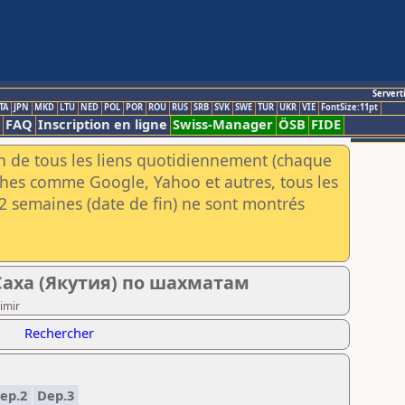
Servert
TA
JPN
MKD
LTU
NED
POL
POR
ROU
RUS
SRB
SVK
SWE
TUR
UKR
VIE
FontSize:11pt
FAQ
Inscription en ligne
Swiss-Manager
ÖSB
FIDE
an de tous les liens quotidiennement (chaque
rches comme Google, Yahoo et autres, tous les
e 2 semaines (date de fin) ne sont montrés
аха (Якутия) по шахматам
imir
Rechercher
ep.2
Dep.3