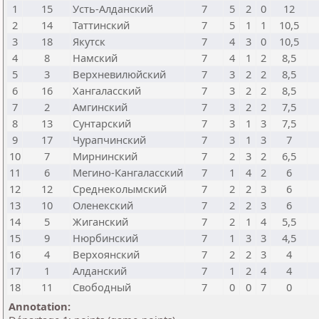
1
15
Усть-Алданский
7
5
2
0
12
2
14
Таттинский
7
5
1
1
10,5
3
18
Якутск
7
4
3
0
10,5
4
8
Намский
7
4
1
2
8,5
5
3
Верхневилюйский
7
3
2
2
8,5
6
16
Хангаласский
7
3
2
2
8,5
7
2
Амгинский
7
3
2
2
7,5
8
13
Сунтарский
7
3
1
3
7,5
9
17
Чурапчинский
7
3
1
3
7
10
7
Мирнинский
7
2
3
2
6,5
11
6
Мегино-Кангаласский
7
1
4
2
6
12
12
Среднеколымский
7
2
2
3
6
13
10
Оленекский
7
2
2
3
6
14
5
Жиганский
7
2
1
4
5,5
15
9
Нюрбинский
7
1
3
3
4,5
16
4
Верхоянский
7
2
2
3
4
17
1
Алданский
7
1
2
4
4
18
11
Свободный
7
0
0
7
0
Annotation: