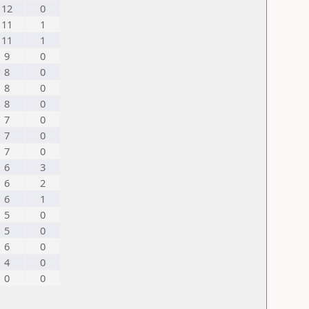
12
0
11
1
11
1
9
0
8
0
8
0
8
0
7
0
7
0
7
0
6
3
6
2
6
1
5
0
5
0
6
0
4
0
0
0