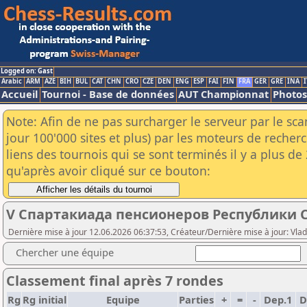
Logged on: Gast
Arabic
ARM
AZE
BIH
BUL
CAT
CHN
CRO
CZE
DEN
ENG
ESP
FAI
FIN
FRA
GER
GRE
INA
I
Accueil
Tournoi - Base de données
AUT Championnat
Photos
Note: Afin de ne pas surcharger le serveur par le sc
jour 100'000 sites et plus) par les moteurs de reche
liens des tournois qui se sont terminés il y a plus d
qu'après avoir cliqué sur ce bouton:
V Спартакиада пенсионеров Республики С
Dernière mise à jour 12.06.2026 06:37:53, Créateur/Dernière mise à jour: Vlad
Chercher une équipe
Classement final après 7 rondes
Rg
Rg initial
Equipe
Parties
+
=
-
Dep.1
D