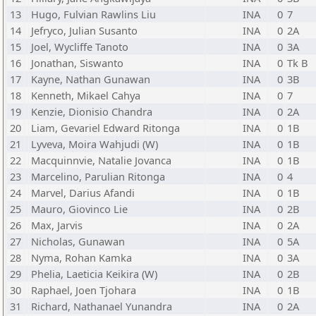
13
Hugo, Fulvian Rawlins Liu
INA
0
7
14
Jefryco, Julian Susanto
INA
0
2A
15
Joel, Wycliffe Tanoto
INA
0
3A
16
Jonathan, Siswanto
INA
0
Tk B
17
Kayne, Nathan Gunawan
INA
0
3B
18
Kenneth, Mikael Cahya
INA
0
7
19
Kenzie, Dionisio Chandra
INA
0
2A
20
Liam, Gevariel Edward Ritonga
INA
0
1B
21
Lyveva, Moira Wahjudi (W)
INA
0
1B
22
Macquinnvie, Natalie Jovanca
INA
0
1B
23
Marcelino, Parulian Ritonga
INA
0
4
24
Marvel, Darius Afandi
INA
0
1B
25
Mauro, Giovinco Lie
INA
0
2B
26
Max, Jarvis
INA
0
2A
27
Nicholas, Gunawan
INA
0
5A
28
Nyma, Rohan Kamka
INA
0
3A
29
Phelia, Laeticia Keikira (W)
INA
0
2B
30
Raphael, Joen Tjohara
INA
0
1B
31
Richard, Nathanael Yunandra
INA
0
2A