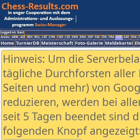
Logged on: Gast
Arabic
ARM
AZE
BIH
BUL
CAT
CHN
CRO
CZE
DEN
ENG
ESP
FAI
FIN
FRA
GER
GRE
INA
I
Home
TurnierDB
Meisterschaft
Foto-Galerie
Meldekartei
El
Hinweis: Um die Serverbel
tägliche Durchforsten aller 
Seiten und mehr) von Goog
reduzieren, werden bei alle
seit 5 Tagen beendet sind d
folgenden Knopf angezeigt