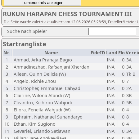
RUKUN HARAPAN CHESS TOURNAMENT III
Die Seite wurde zuletzt aktualisiert am 12.06.2026 05:28:59, Ersteller/Letzte
Suche nach Spieler
Startrangliste
Nr.
Name
FideID
Land
Elo
Verei
1
Ahmad, Arka Pranaja Bagio
INA
0
3A
2
Ahmadinezhad, Rafsanjani Xherdan
INA
0
3A
3
Aileen, Quinn Delicia (W)
INA
0
Tk B
4
Angelo, Richie Zhou
INA
0
7
5
Christopher, Emmanuel Cahyadi
INA
0
2A
6
Clairine, Wilona Afandi (W)
INA
0
3B
7
Cleandro, Kichirou Wahjudi
INA
0
5B
8
Eliora, Fenella Wahjudi (W)
INA
0
4
9
Ephraim, Nathanael Sunandaryo
INA
0
8
10
Ethan, Kim Sugiono
INA
0
4
11
Gevariel, Erlando Setiawan
INA
0
3A
12
Hillary, Jane Angkawijaya
INA
0
3B