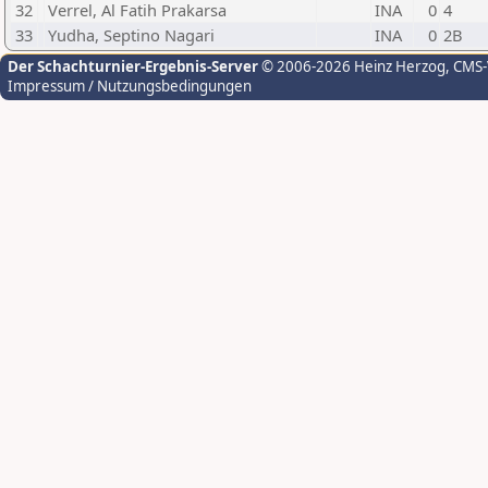
32
Verrel, Al Fatih Prakarsa
INA
0
4
33
Yudha, Septino Nagari
INA
0
2B
Der Schachturnier-Ergebnis-Server
© 2006-2026 Heinz Herzog
, CMS
Impressum / Nutzungsbedingungen