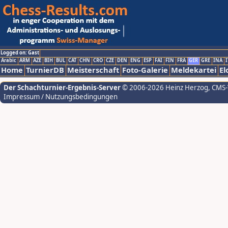
Logged on: Gast
Arabic
ARM
AZE
BIH
BUL
CAT
CHN
CRO
CZE
DEN
ENG
ESP
FAI
FIN
FRA
GER
GRE
INA
I
Home
TurnierDB
Meisterschaft
Foto-Galerie
Meldekartei
El
Der Schachturnier-Ergebnis-Server
© 2006-2026 Heinz Herzog
, CMS
Impressum / Nutzungsbedingungen