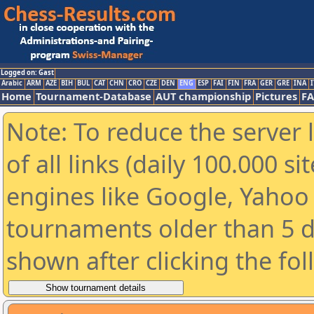
Logged on: Gast
Arabic
ARM
AZE
BIH
BUL
CAT
CHN
CRO
CZE
DEN
ENG
ESP
FAI
FIN
FRA
GER
GRE
INA
I
Home
Tournament-Database
AUT championship
Pictures
F
Note: To reduce the server 
of all links (daily 100.000 s
engines like Google, Yahoo a
tournaments older than 5 d
shown after clicking the fo