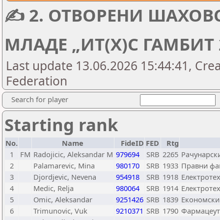
✍ 2. ОТВОРЕНИ ШАХОВ
МЛАДЕ „ИT(Х)С ГАМБИТ 2
Last update 13.06.2026 15:44:41, Cre
Federation
Search for player
Starting rank
No.
Name
FideID
FED
Rtg
1
FM
Radojicic, Aleksandar M
979694
SRB
2265
Рачунарск
2
Palamarevic, Mina
980170
SRB
1933
Правни фа
3
Djordjevic, Nevena
954918
SRB
1918
Електроте
4
Medic, Relja
980064
SRB
1914
Електроте
5
Omic, Aleksandar
9251426
SRB
1839
Економски
6
Trimunovic, Vuk
9210371
SRB
1790
Фармацеут