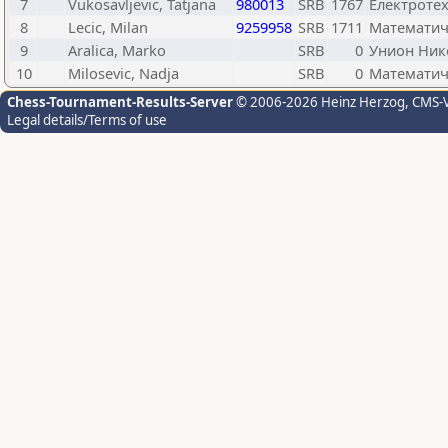
7
Vukosavljevic, Tatjana
980013
SRB
1767
Електроте
8
Lecic, Milan
9259958
SRB
1711
Математич
9
Aralica, Marko
SRB
0
Унион Нико
10
Milosevic, Nadja
SRB
0
Математич
Chess-Tournament-Results-Server
© 2006-2026 Heinz Herzog
, CMS-
Legal details/Terms of use