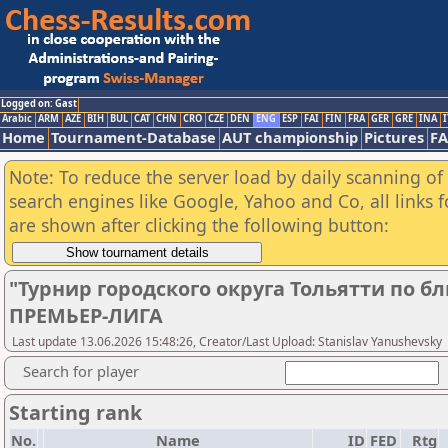
Logged on: Gast
Arabic
ARM
AZE
BIH
BUL
CAT
CHN
CRO
CZE
DEN
ENG
ESP
FAI
FIN
FRA
GER
GRE
INA
I
Home
Tournament-Database
AUT championship
Pictures
F
Note: To reduce the server load by daily scanning of a
search engines like Google, Yahoo and Co, all links 
are shown after clicking the following button:
"Турнир городского округа Тольятти по бл
ПРЕМЬЕР-ЛИГА
Last update 13.06.2026 15:48:26, Creator/Last Upload: Stanislav Yanushevsky
Search for player
Starting rank
No.
Name
ID
FED
Rtg