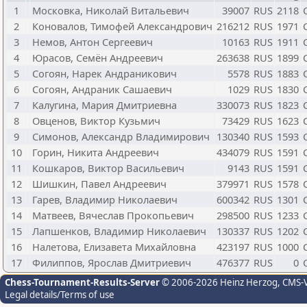
1
Московка, Николай Витальевич
39007
RUS
2118
2
Коновалов, Тимофей Александрович
216212
RUS
1971
3
Немов, Антон Сергеевич
10163
RUS
1911
4
Юрасов, Семён Андреевич
263638
RUS
1899
5
Согоян, Нарек Андраникович
5578
RUS
1883
6
Согоян, Андраник Сашаевич
1029
RUS
1830
7
Калугина, Мария Дмитриевна
330073
RUS
1823
8
Овценов, Виктор Кузьмич
73429
RUS
1623
9
Симонов, Александр Владимирович
130340
RUS
1593
10
Горин, Никита Андреевич
434079
RUS
1591
11
Кошкаров, Виктор Васильевич
9143
RUS
1591
12
Шишкин, Павел Андреевич
379971
RUS
1578
13
Гарев, Владимир Николаевич
600342
RUS
1301
14
Матвеев, Вячеслав Прокопьевич
298500
RUS
1233
15
Лапшенков, Владимир Николаевич
130337
RUS
1202
16
Налетова, Елизавета Михайловна
423197
RUS
1000
17
Филиппов, Ярослав Дмитриевич
476377
RUS
0
Chess-Tournament-Results-Server
© 2006-2026 Heinz Herzog
, CMS-
Legal details/Terms of use