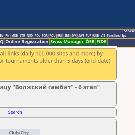
Servert
TA
JPN
MKD
LTU
NED
POL
POR
ROU
RUS
SRB
SVK
SWE
TUR
UKR
VIE
FontSize:11pt
AQ
Online Registration
Swiss-Manager
ÖSB
FIDE
ll links (daily 100.000 sites and more) by
for tournaments older than 5 days (end-date)
ицу "Волжский гамбит" - 6 этап"
Search
Club/City