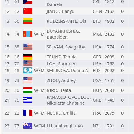
11
64
CZE
1812
0
Daniela
12
12
JIANG, Tianyu
CHN
2167
0
13
66
RUDZINSKAITE, Ula
LTU
1802
0
BUYANKHISHIG,
14
14
WFM
MGL
2132
0
Batpelden
15
68
SELVAM, Swagatha
USA
1774
0
16
16
TRUNZ, Tamila
GER
2098
0
17
70
LOH, Summer
USA
1762
0
18
18
WFM
SMIRNOVA, Polina A
FID
2092
0
19
73
ZHOU, Audrey
USA
1751
0
20
20
WFM
BIRO, Beata
HUN
2084
0
PANAGIOTOPOULOU,
21
75
GRE
1746
0
Nikoletta Christina
22
22
WFM
NEGRE, Emilie
FRA
2075
0
23
77
WCM
LU, Xiahan (Luna)
NZL
1731
0