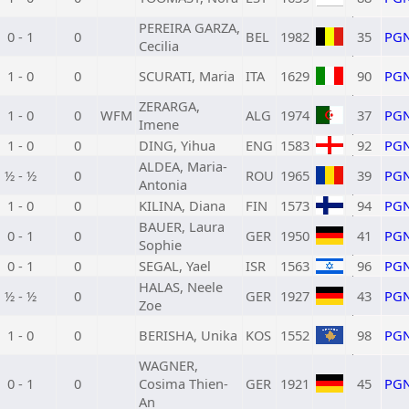
PEREIRA GARZA,
0 - 1
0
BEL
1982
35
PG
Cecilia
1 - 0
0
SCURATI, Maria
ITA
1629
90
PG
ZERARGA,
1 - 0
0
WFM
ALG
1974
37
PG
Imene
1 - 0
0
DING, Yihua
ENG
1583
92
PG
ALDEA, Maria-
½ - ½
0
ROU
1965
39
PG
Antonia
1 - 0
0
KILINA, Diana
FIN
1573
94
PG
BAUER, Laura
0 - 1
0
GER
1950
41
PG
Sophie
0 - 1
0
SEGAL, Yael
ISR
1563
96
PG
HALAS, Neele
½ - ½
0
GER
1927
43
PG
Zoe
1 - 0
0
BERISHA, Unika
KOS
1552
98
PG
WAGNER,
0 - 1
0
Cosima Thien-
GER
1921
45
PG
An