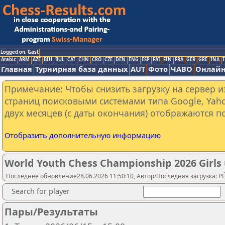
Logged on: Gast
Arabic
ARM
AZE
BIH
BUL
CAT
CHN
CRO
CZE
DEN
ENG
ESP
FAI
FIN
FRA
GER
GRE
INA
I
Главная
Турнирная база данных
AUT
Фото
ЧАВО
Онлайн
Примечание: Чтобы снизить загрузку на сервер и
страниц поисковыми системами типа Google, Yaho
двух месяцев (с даты окончания) отображаются по
Отобразить дополнительную информацию
World Youth Chess Championship 2026 Girls
Последнее обновление28.06.2026 11:50:10, Автор/Последняя загрузка: PÉR
Search for player
Пары/Результаты