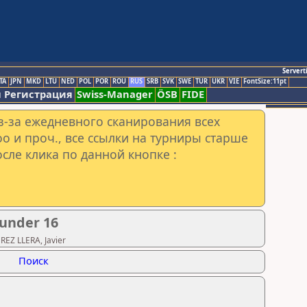
Servert
TA
JPN
MKD
LTU
NED
POL
POR
ROU
RUS
SRB
SVK
SWE
TUR
UKR
VIE
FontSize:11pt
 Регистрация
Swiss-Manager
ÖSB
FIDE
з-за ежедневного сканирования всех
o и проч., все ссылки на турниры старше
сле клика по данной кнопке :
 under 16
EZ LLERA, Javier
Поиск