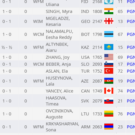
0 - 1
0
WFM
FID
2168
11
PG
Uliana
1 - 0
0
SINGH, Myra
IND
1808
65
PG
MGELADZE,
0 - 1
0
WIM
GEO
2147
13
PG
Kesaria
NALAMALPU,
1 - 0
0
WCM
BOT
1798
67
PG
Eesha Reddy
ALTYNBEK,
½ - ½
0
WFM
KAZ
2114
15
PG
Aiaru
1 - 0
0
ZHANG, Joy
USA
1765
69
PG
0 - 1
0
WCM
BEBER, Anja
SLO
2093
17
PG
1 - 0
0
ASLAN, Ela
TUR
1752
72
PG
HUSEYNOVA,
0 - 1
0
WFM
AZE
2087
19
PG
Lala
0 - 1
0
YANCEY, Alice
CAN
1749
74
PG
HAASOVA,
1 - 0
0
SVK
2079
21
PG
Timea
OVCINIKOVA,
1 - 0
0
LTU
1733
76
PG
Auguste
KRKYASHARYAN,
0 - 1
0
WFM
ARM
2063
23
PG
Sona