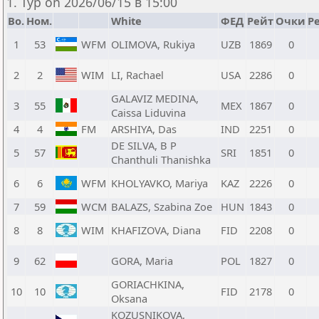
1. Тур on 2026/06/15 в 15:00
Bo.
Ном.
White
ФЕД
Рейт
Очки
Р
1
53
WFM
OLIMOVA, Rukiya
UZB
1869
0
2
2
WIM
LI, Rachael
USA
2286
0
GALAVIZ MEDINA,
3
55
MEX
1867
0
Caissa Liduvina
4
4
FM
ARSHIYA, Das
IND
2251
0
DE SILVA, B P
5
57
SRI
1851
0
Chanthuli Thanishka
6
6
WFM
KHOLYAVKO, Mariya
KAZ
2226
0
7
59
WCM
BALAZS, Szabina Zoe
HUN
1843
0
8
8
WIM
KHAFIZOVA, Diana
FID
2208
0
9
62
GORA, Maria
POL
1827
0
GORIACHKINA,
10
10
FID
2178
0
Oksana
KOZUSNIKOVA,