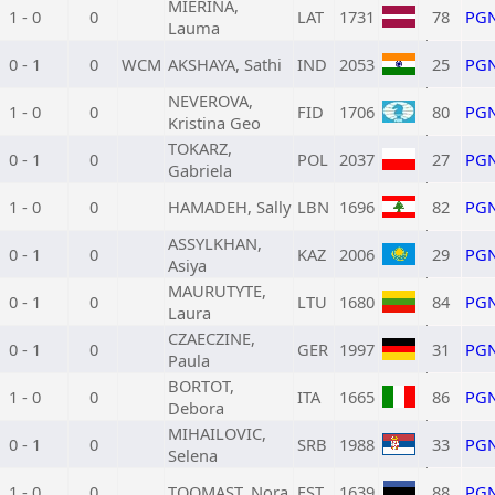
MIERINA,
1 - 0
0
LAT
1731
78
PG
Lauma
0 - 1
0
WCM
AKSHAYA, Sathi
IND
2053
25
PG
NEVEROVA,
1 - 0
0
FID
1706
80
PG
Kristina Geo
TOKARZ,
0 - 1
0
POL
2037
27
PG
Gabriela
1 - 0
0
HAMADEH, Sally
LBN
1696
82
PG
ASSYLKHAN,
0 - 1
0
KAZ
2006
29
PG
Asiya
MAURUTYTE,
0 - 1
0
LTU
1680
84
PG
Laura
CZAECZINE,
0 - 1
0
GER
1997
31
PG
Paula
BORTOT,
1 - 0
0
ITA
1665
86
PG
Debora
MIHAILOVIC,
0 - 1
0
SRB
1988
33
PG
Selena
1 - 0
0
TOOMAST, Nora
EST
1639
88
PG