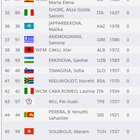
Marta Elena
SHORE, Aliza Golda
35
89
ITA
1637
0
Sasson
JAPPARBEKOVA,
36
36
KAZ
1978
0
Malika
ANEMOGIANNI,
37
91
GRE
1586
0
Savvina
38
38
WFM
CAKU, Kler
ALB
1972
0
39
93
ERKINOVA, Gavhar
UZB
1583
0
40
40
TIMAGINA, Sofia
SLO
1957
0
41
95
NIEUWOUDT, Noreht
RSA
1570
0
42
42
WCM
CARA ROMEO, Lavinia
ITA
1934
0
43
97
WU, Pei-Xuan
TPE
1557
0
PERERA, B Yenuthi
44
44
SRI
1921
0
Sahanlee
45
99
SOUIBGUI, Maram
TUN
1537
0