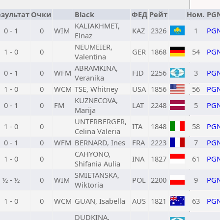
езультат
Очки
Black
ФЕД
Рейт
Ном.
PG
KALIAKHMET,
0 - 1
0
WIM
KAZ
2326
1
PG
Elnaz
NEUMEIER,
1 - 0
0
GER
1868
54
PG
Valentina
ABRAMKINA,
0 - 1
0
WFM
FID
2256
3
PG
Veranika
1 - 0
0
WCM
TSE, Whitney
USA
1856
56
PG
KUZNECOVA,
0 - 1
0
FM
LAT
2248
5
PG
Marija
UNTERBERGER,
1 - 0
0
ITA
1848
58
PG
Celina Valeria
0 - 1
0
WFM
BERNARD, Ines
FRA
2223
7
PG
CAHYONO,
1 - 0
0
INA
1827
61
PG
Shifania Aulia
SMIETANSKA,
½ - ½
0
WIM
POL
2200
9
PG
Wiktoria
1 - 0
0
WCM
GUAN, Isabella
AUS
1821
63
PG
DUDKINA,