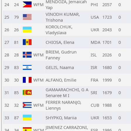
MENDOZA, Jemaicah
24
24
WFM
PHI
2057
0
Yap
VINODH KUMAR,
25
79
USA
1723
0
Trishona
KOROLCHUK,
26
26
UKR
2043
0
Vladyslava
27
81
CHIOSA, Elena
MDA
1701
0
BRIEM, Gudrun
28
28
WFM
ISL
2026
0
Fanney
29
83
GELIS, Naama
ISR
1680
0
30
30
WFM
ALFANO, Emilie
FRA
1999
0
GAMAARACHCHI, G A
31
85
SRI
1679
0
Senaree M I
FERRER NARANJO,
32
32
WFM
CUB
1988
0
Liennys
33
87
SHYPKO, Mariia
UKR
1653
0
JIMENEZ CARRAZONI,
34
34
WCM
ESP
1986
0