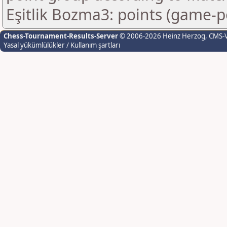
Eşitlik Bozma3: points (game-p
Chess-Tournament-Results-Server
© 2006-2026 Heinz Herzog
, CMS-
Yasal yükümlülükler / Kullanım şartları