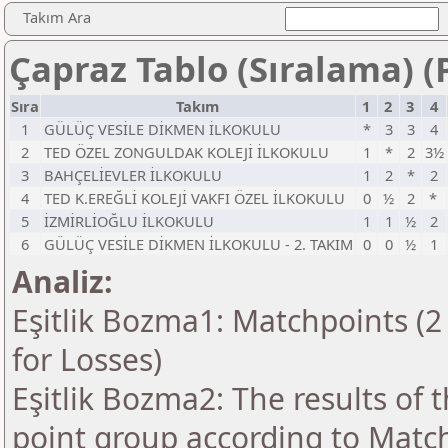
Takım Ara
Çapraz Tablo (Sıralama) 
Sıra
Takım
1
2
3
4
1
GÜLÜÇ VESİLE DİKMEN İLKOKULU
*
3
3
4
2
TED ÖZEL ZONGULDAK KOLEJİ İLKOKULU
1
*
2
3½
3
BAHÇELİEVLER İLKOKULU
1
2
*
2
4
TED K.EREĞLİ KOLEJİ VAKFI ÖZEL İLKOKULU
0
½
2
*
5
İZMİRLİOĞLU İLKOKULU
1
1
½
2
6
GÜLÜÇ VESİLE DİKMEN İLKOKULU - 2. TAKIM
0
0
½
1
Analiz:
Eşitlik Bozma1: Matchpoints (2 
for Losses)
Eşitlik Bozma2: The results of
point group according to Matc