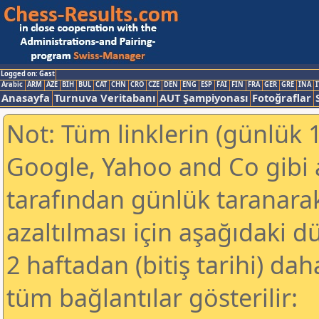
Logged on: Gast
Arabic
ARM
AZE
BIH
BUL
CAT
CHN
CRO
CZE
DEN
ENG
ESP
FAI
FIN
FRA
GER
GRE
INA
I
Anasayfa
Turnuva Veritabanı
AUT Şampiyonası
Fotoğraflar
Not: Tüm linklerin (günlük 1
Google, Yahoo and Co gibi
tarafından günlük taranar
azaltılması için aşağıdaki 
2 haftadan (bitiş tarihi) dah
tüm bağlantılar gösterilir: