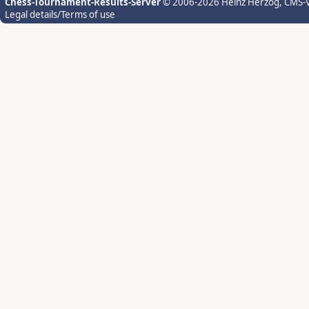
Chess-Tournament-Results-Server
© 2006-2026 Heinz Herzog
, CMS-
Legal details/Terms of use