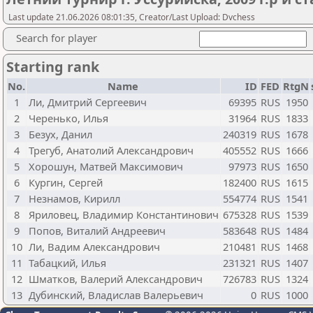
Last update 21.06.2026 08:01:35, Creator/Last Upload: Dvchess
Search for player
Starting rank
No.
Name
ID
FED
RtgN
1
Ли, Дмитрий Сергеевич
69395
RUS
1950
2
Черенько, Илья
31964
RUS
1833
3
Безух, Данил
240319
RUS
1678
4
Трегуб, Анатолий Александрович
405552
RUS
1666
5
Хорошун, Матвей Максимович
97973
RUS
1650
6
Кургин, Сергей
182400
RUS
1615
7
Незнамов, Кирилл
554774
RUS
1541
8
Яриловец, Владимир Константинович
675328
RUS
1539
9
Попов, Виталий Андреевич
583648
RUS
1484
10
Ли, Вадим Александрович
210481
RUS
1468
11
Табацкий, Илья
231321
RUS
1407
12
Шматков, Валерий Александрович
726783
RUS
1324
13
Дубинский, Владислав Валерьевич
0
RUS
1000