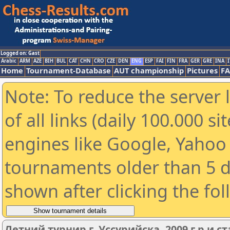
Logged on: Gast
Arabic
ARM
AZE
BIH
BUL
CAT
CHN
CRO
CZE
DEN
ENG
ESP
FAI
FIN
FRA
GER
GRE
INA
I
Home
Tournament-Database
AUT championship
Pictures
F
Note: To reduce the server 
of all links (daily 100.000 s
engines like Google, Yahoo a
tournaments older than 5 d
shown after clicking the fo
Летний турнир г. Уссурийска, 2009 г.р и с