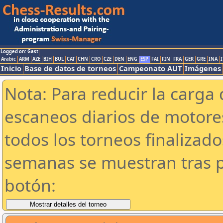
Logged on: Gast
Arabic
ARM
AZE
BIH
BUL
CAT
CHN
CRO
CZE
DEN
ENG
ESP
FAI
FIN
FRA
GER
GRE
INA
I
Inicio
Base de datos de torneos
Campeonato AUT
Imágenes
Nota: Para reducir la carga 
escaneos diarios de motor
todos los torneos finalizad
semanas se muestran tras p
botón: