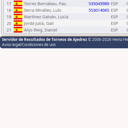
17
Torres Bernabeu, Pau
535043989
ESP
18
Serra Miralles, Luís
553014065
ESP
19
Martínez Galván, Lucía
ESP
20
Jordá Juliá, Gali
ESP
21
Alijo Reig, Daniel
ESP
Servidor de Resultados de Torneos de Ajedrez
© 2006-2026 Heinz H
Aviso legal/Condiciones de uso