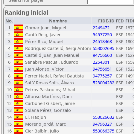
Search for player
Ranking inicial
No.
Nombre
FIDE-ID
FED
FID
1
Gomar Juan, Miguel
2249472
ESP
187
2
Cantó Reig, Javier
54577250
ESP
184
3
Pérez Rico, Miguel
24518468
ESP
180
4
Rodríguez Castelló, Sergi Antoni
553002695
ESP
169
5
Castelló Juan, Juan Manuel
94756660
ESP
162
6
Senabre Pascual, Eduardo
2254301
ESP
155
7
Juan Alonso, Víctor
94756651
ESP
152
8
Ferrer Nadal, Rafael Bautista
94775257
ESP
149
9
Sal Y Rosas Solís, Álvaro
523004282
ESP
149
10
Petrov Paskoulov, Mihail
ESP
11
Alfonso Martínez, Dani
ESP
12
Carbonell Gisbert, Jaime
ESP
13
Solana Pérez, Gonzalo
ESP
14
Li, Haojun
553026632
ESP
15
Moreno Jordá, Marc
94796327
ESP
16
Cier Balbín, Julio
553066375
ESP