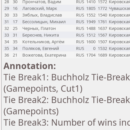
28
30
Прончатов, Вадим
RUS
1410
1572
Кировская
29
16
Лаговский, Марк
RUS
1805
1772
Чувашска
30
33
Зяблых, Владислав
RUS
1552
1540
Кировская
31
17
Бессолицын, Михаил
RUS
1949
1761
Кировская
32
25
Черных, Платон
RUS
1488
1637
Кировская
33
31
Береснев, Никита
RUS
1512
1567
Кировская
34
35
Котельников, Артём
RUS
1600
1507
Кировская
35
34
Поляков, Евгений
RUS
0
1532
Кировская
36
21
Вожегова, Екатерина
RUS
1704
1689
Кировская
Annotation:
Tie Break1: Buchholz Tie-Break
(Gamepoints, Cut1)
Tie Break2: Buchholz Tie-Break
(Gamepoints)
Tie Break3: Number of wins in