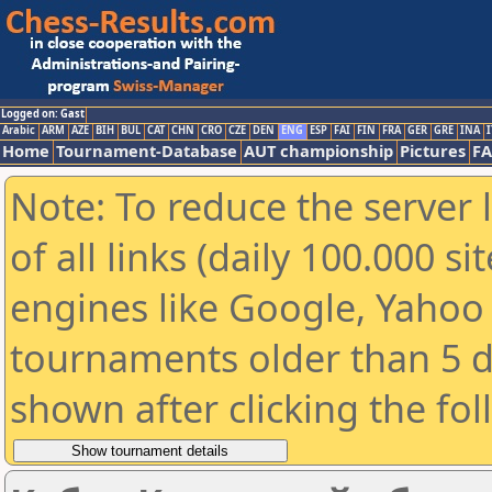
Logged on: Gast
Arabic
ARM
AZE
BIH
BUL
CAT
CHN
CRO
CZE
DEN
ENG
ESP
FAI
FIN
FRA
GER
GRE
INA
I
Home
Tournament-Database
AUT championship
Pictures
F
Note: To reduce the server 
of all links (daily 100.000 s
engines like Google, Yahoo a
tournaments older than 5 d
shown after clicking the fo