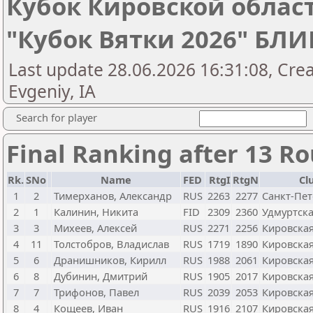
Кубок Кировской облас
"Кубок Вятки 2026" БЛ
Last update 28.06.2026 16:31:08, Cre
Evgeniy, IA
Search for player
Final Ranking after 13 R
Rk.
SNo
Name
FED
RtgI
RtgN
Cl
1
2
Тимерханов, Александр
RUS
2263
2277
Санкт-Пет
2
1
Калинин, Никита
FID
2309
2360
Удмуртска
3
3
Михеев, Алексей
RUS
2271
2256
Кировская
4
11
Толстобров, Владислав
RUS
1719
1890
Кировская
5
6
Дранишников, Кирилл
RUS
1988
2061
Кировская
6
8
Дубинин, Дмитрий
RUS
1905
2017
Кировская
7
7
Трифонов, Павел
RUS
2039
2053
Кировская
8
4
Кощеев, Иван
RUS
1916
2107
Кировская