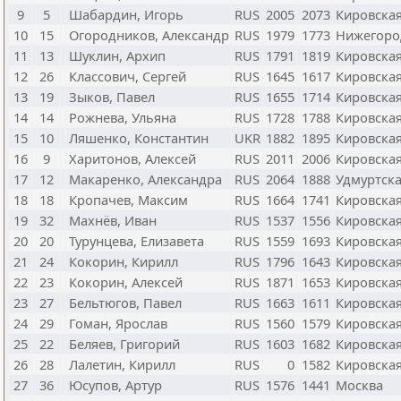
9
5
Шабардин, Игорь
RUS
2005
2073
Кировская
10
15
Огородников, Александр
RUS
1979
1773
Нижегоро
11
13
Шуклин, Архип
RUS
1791
1819
Кировская
12
26
Классович, Сергей
RUS
1645
1617
Кировская
13
19
Зыков, Павел
RUS
1655
1714
Кировская
14
14
Рожнева, Ульяна
RUS
1728
1788
Кировская
15
10
Ляшенко, Константин
UKR
1882
1895
Кировская
16
9
Харитонов, Алексей
RUS
2011
2006
Кировская
17
12
Макаренко, Александра
RUS
2064
1888
Удмуртска
18
18
Кропачев, Максим
RUS
1664
1741
Кировская
19
32
Махнёв, Иван
RUS
1537
1556
Кировская
20
20
Турунцева, Елизавета
RUS
1559
1693
Кировская
21
24
Кокорин, Кирилл
RUS
1796
1643
Кировская
22
23
Кокорин, Алексей
RUS
1871
1653
Кировская
23
27
Бельтюгов, Павел
RUS
1663
1611
Кировская
24
29
Гоман, Ярослав
RUS
1560
1579
Кировская
25
22
Беляев, Григорий
RUS
1603
1682
Кировская
26
28
Лалетин, Кирилл
RUS
0
1582
Кировская
27
36
Юсупов, Артур
RUS
1576
1441
Москва