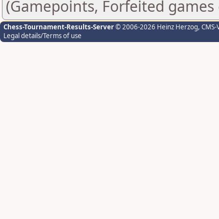
(Gamepoints, Forfeited games 
Chess-Tournament-Results-Server
© 2006-2026 Heinz Herzog
, CMS-
Legal details/Terms of use