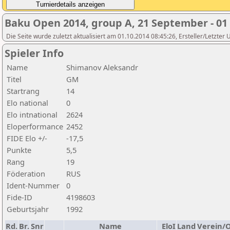
Baku Open 2014, group A, 21 September - 01
Die Seite wurde zuletzt aktualisiert am 01.10.2014 08:45:26, Ersteller/Letzter
Spieler Info
Name
Shimanov Aleksandr
Titel
GM
Startrang
14
Elo national
0
Elo intnational
2624
Eloperformance
2452
FIDE Elo +/-
-17,5
Punkte
5,5
Rang
19
Föderation
RUS
Ident-Nummer
0
Fide-ID
4198603
Geburtsjahr
1992
Rd.
Br.
Snr
Name
EloI
Land
Verein/O