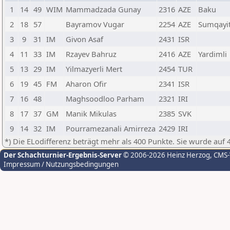
1
14
49
WIM
Mammadzada Gunay
2316
AZE
Baku
2
18
57
Bayramov Vugar
2254
AZE
Sumqayi
3
9
31
IM
Givon Asaf
2431
ISR
4
11
33
IM
Rzayev Bahruz
2416
AZE
Yardimli
5
13
29
IM
Yilmazyerli Mert
2454
TUR
6
19
45
FM
Aharon Ofir
2341
ISR
7
16
48
Maghsoodloo Parham
2321
IRI
8
17
37
GM
Manik Mikulas
2385
SVK
9
14
32
IM
Pourramezanali Amirreza
2429
IRI
*) Die ELodifferenz beträgt mehr als 400 Punkte. Sie wurde auf 
Der Schachturnier-Ergebnis-Server
© 2006-2026 Heinz Herzog
, CMS
Impressum / Nutzungsbedingungen