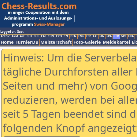
Logged on: Gast
Arabic
ARM
AZE
BIH
BUL
CAT
CHN
CRO
CZE
DEN
ENG
ESP
FAI
FIN
FRA
GER
GRE
INA
I
Home
TurnierDB
Meisterschaft
Foto-Galerie
Meldekartei
El
Hinweis: Um die Serverbel
tägliche Durchforsten aller 
Seiten und mehr) von Goog
reduzieren, werden bei alle
seit 5 Tagen beendet sind d
folgenden Knopf angezeigt