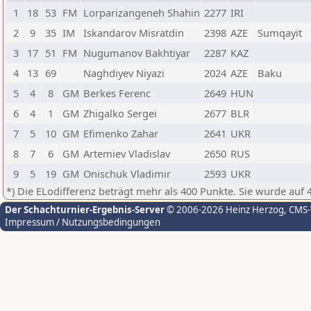
1
18
53
FM
Lorparizangeneh Shahin
2277
IRI
2
9
35
IM
Iskandarov Misratdin
2398
AZE
Sumqayit
3
17
51
FM
Nugumanov Bakhtiyar
2287
KAZ
4
13
69
Naghdiyev Niyazi
2024
AZE
Baku
5
4
8
GM
Berkes Ferenc
2649
HUN
6
4
1
GM
Zhigalko Sergei
2677
BLR
7
5
10
GM
Efimenko Zahar
2641
UKR
8
7
6
GM
Artemiev Vladislav
2650
RUS
9
5
19
GM
Onischuk Vladimir
2593
UKR
*) Die ELodifferenz beträgt mehr als 400 Punkte. Sie wurde auf 
Der Schachturnier-Ergebnis-Server
© 2006-2026 Heinz Herzog
, CMS
Impressum / Nutzungsbedingungen