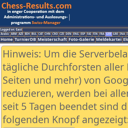
Logged on: Gast
Arabic
ARM
AZE
BIH
BUL
CAT
CHN
CRO
CZE
DEN
ENG
ESP
FAI
FIN
FRA
GER
GRE
INA
I
Home
TurnierDB
Meisterschaft
Foto-Galerie
Meldekartei
El
Hinweis: Um die Serverbel
tägliche Durchforsten aller 
Seiten und mehr) von Goog
reduzieren, werden bei alle
seit 5 Tagen beendet sind d
folgenden Knopf angezeigt