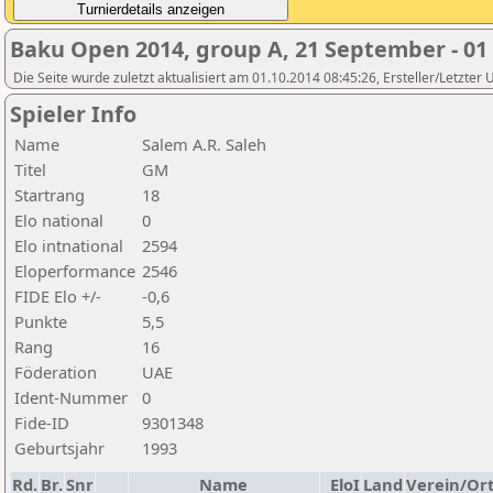
Baku Open 2014, group A, 21 September - 01
Die Seite wurde zuletzt aktualisiert am 01.10.2014 08:45:26, Ersteller/Letzter
Spieler Info
Name
Salem A.R. Saleh
Titel
GM
Startrang
18
Elo national
0
Elo intnational
2594
Eloperformance
2546
FIDE Elo +/-
-0,6
Punkte
5,5
Rang
16
Föderation
UAE
Ident-Nummer
0
Fide-ID
9301348
Geburtsjahr
1993
Rd.
Br.
Snr
Name
EloI
Land
Verein/Or