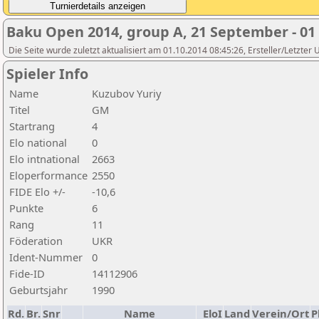
Baku Open 2014, group A, 21 September - 01
Die Seite wurde zuletzt aktualisiert am 01.10.2014 08:45:26, Ersteller/Letzter
Spieler Info
Name
Kuzubov Yuriy
Titel
GM
Startrang
4
Elo national
0
Elo intnational
2663
Eloperformance
2550
FIDE Elo +/-
-10,6
Punkte
6
Rang
11
Föderation
UKR
Ident-Nummer
0
Fide-ID
14112906
Geburtsjahr
1990
Rd.
Br.
Snr
Name
EloI
Land
Verein/Ort
P