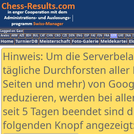
Logged on: Gast
Arabic
ARM
AZE
BIH
BUL
CAT
CHN
CRO
CZE
DEN
ENG
ESP
FAI
FIN
FRA
GER
GRE
INA
I
Home
TurnierDB
Meisterschaft
Foto-Galerie
Meldekartei
El
Hinweis: Um die Serverbel
tägliche Durchforsten aller 
Seiten und mehr) von Goog
reduzieren, werden bei alle
seit 5 Tagen beendet sind d
folgenden Knopf angezeigt