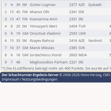
1
4
39
IM
Guliev Logman
2377
AZE
Qubadli
2
15
45
FM
Aharon Ofir
2341
ISR
3
13
47
FM
Kowsarinia Amir
2331
IRI
4
8
29
IM
Yilmazyerli Mert
2454
TUR
5
9
19
GM
Onischuk Vladimir
2593
UKR
6
15
33
IM
Rzayev Bahruz
2416
AZE
Yardimli
7
10
37
GM
Manik Mikulas
2385
SVK
8
6
16
GM
Iordachescu Viorel
2603
MDA
9
7
48
Maghsoodloo Parham
2321
IRI
*) Die ELodifferenz beträgt mehr als 400 Punkte. Sie wurde auf 
Der Schachturnier-Ergebnis-Server
© 2006-2026 Heinz Herzog
, CMS
Impressum / Nutzungsbedingungen