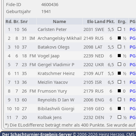
Fide-ID
4600436
Geburtsjahr
1941
Rd.
Br.
Snr
Name
Elo
Land
Pkt.
Erg.
P
1
10
56
Carlsten Peter
2031
SWE
5,5
1
PG
2
8
31
IM
Archangelsky Mikhail
2149
RUS
6
½
PG
3
10
37
Batakovs Olegs
2098
LAT
5,5
1
PG
4
6
18
FM
Vogel Jaap
2239
NED
6
½
PG
5
7
23
FM
Gergel Vladimir P
2202
UKR
6,5
0
PG
6
11
35
Kratschmer Heinz
2109
AUT
5,5
½
PG
7
13
36
Meizlin Yaacov
2105
ISR
6,5
1
PG
8
7
26
FM
Frumson Yury
2179
RUS
6
0
PG
9
13
60
Reynolds D Ian W
2006
ENG
6
1
PG
10
10
27
Bibilashvili Giorgi
2169
GEO
6
1
PG
11
7
20
Kolbak Jens
2232
DEN
7
½
PG
*) Die ELodifferenz beträgt mehr als 400 Punkte. Sie wurde auf
Der Schachturnier-Ergebnis-Server
© 2006-2026 Heinz Herzog
, CMS