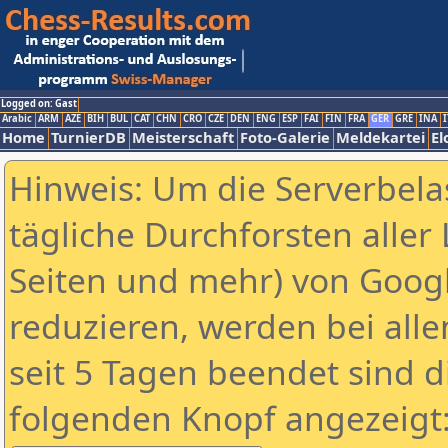
Logged on: Gast
Arabic
ARM
AZE
BIH
BUL
CAT
CHN
CRO
CZE
DEN
ENG
ESP
FAI
FIN
FRA
GER
GRE
INA
I
Home
TurnierDB
Meisterschaft
Foto-Galerie
Meldekartei
El
Hinweis: Um die Serverbela
tägliche Durchforsten aller 
Seiten und mehr) von Goog
reduzieren, werden bei alle
seit 5 Tagen beendet sind d
folgenden Knopf angezeigt