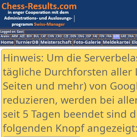
Logged on: Gast
Arabic
ARM
AZE
BIH
BUL
CAT
CHN
CRO
CZE
DEN
ENG
ESP
FAI
FIN
FRA
GER
GRE
INA
I
Home
TurnierDB
Meisterschaft
Foto-Galerie
Meldekartei
El
Hinweis: Um die Serverbela
tägliche Durchforsten aller 
Seiten und mehr) von Goog
reduzieren, werden bei alle
seit 5 Tagen beendet sind d
folgenden Knopf angezeigt