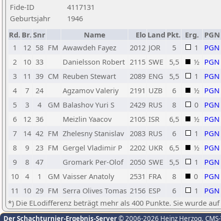
Fide-ID
4117131
Geburtsjahr
1946
Rd.
Br.
Snr
Name
Elo
Land
Pkt.
Erg.
PGN
1
12
58
FM
Awawdeh Fayez
2012
JOR
5
1
PGN
2
10
33
Danielsson Robert
2115
SWE
5,5
½
PGN
3
11
39
CM
Reuben Stewart
2089
ENG
5,5
1
PGN
4
7
24
Agzamov Valeriy
2191
UZB
6
½
PGN
5
3
4
GM
Balashov Yuri S
2429
RUS
8
0
PGN
6
12
36
Meizlin Yaacov
2105
ISR
6,5
½
PGN
7
14
42
FM
Zhelesny Stanislav
2083
RUS
6
1
PGN
8
9
23
FM
Gergel Vladimir P
2202
UKR
6,5
½
PGN
9
8
47
Gromark Per-Olof
2050
SWE
5,5
1
PGN
10
4
1
GM
Vaisser Anatoly
2531
FRA
8
0
PGN
11
10
29
FM
Serra Olives Tomas
2156
ESP
6
1
PGN
*) Die ELodifferenz beträgt mehr als 400 Punkte. Sie wurde auf
Der Schachturnier-Ergebnis-Server
© 2006-2026 Heinz Herzog
, CMS