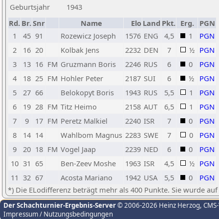
Geburtsjahr
1943
Rd.
Br.
Snr
Name
Elo
Land
Pkt.
Erg.
PGN
1
45
91
Rozewicz Joseph
1576
ENG
4,5
1
PGN
2
16
20
Kolbak Jens
2232
DEN
7
½
PGN
3
13
16
FM
Gruzmann Boris
2246
RUS
6
0
PGN
4
18
25
FM
Hohler Peter
2187
SUI
6
½
PGN
5
27
66
Belokopyt Boris
1943
RUS
5,5
1
PGN
6
19
28
FM
Titz Heimo
2158
AUT
6,5
1
PGN
7
9
17
FM
Peretz Malkiel
2240
ISR
7
0
PGN
8
14
14
Wahlbom Magnus
2283
SWE
7
0
PGN
9
20
18
FM
Vogel Jaap
2239
NED
6
0
PGN
10
31
65
Ben-Zeev Moshe
1963
ISR
4,5
½
PGN
11
32
67
Acosta Mariano
1942
USA
5,5
0
PGN
*) Die ELodifferenz beträgt mehr als 400 Punkte. Sie wurde auf
Der Schachturnier-Ergebnis-Server
© 2006-2026 Heinz Herzog
, CMS
Impressum / Nutzungsbedingungen