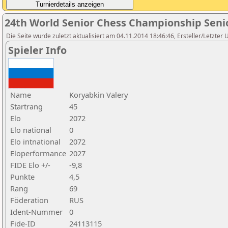
24th World Senior Chess Championship Seni
Die Seite wurde zuletzt aktualisiert am 04.11.2014 18:46:46, Ersteller/Letzter
Spieler Info
Name
Koryabkin Valery
Startrang
45
Elo
2072
Elo national
0
Elo intnational
2072
Eloperformance
2027
FIDE Elo +/-
-9,8
Punkte
4,5
Rang
69
Föderation
RUS
Ident-Nummer
0
Fide-ID
24113115