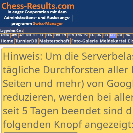
Logged on: Gast
Arabic
ARM
AZE
BIH
BUL
CAT
CHN
CRO
CZE
DEN
ENG
ESP
FAI
FIN
FRA
GER
GRE
INA
I
Home
TurnierDB
Meisterschaft
Foto-Galerie
Meldekartei
El
Hinweis: Um die Serverbela
tägliche Durchforsten aller 
Seiten und mehr) von Goog
reduzieren, werden bei alle
seit 5 Tagen beendet sind d
folgenden Knopf angezeigt