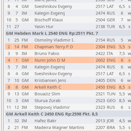
8
4
GM
Sveshnikov Evgeny
2517
LAT
6,5
s
9
7
IM
Kalegin Evgenij
2474
RUS
6
w
10
5
GM
Bischoff Klaus
2504
GER
7
w
11
27
Yasin Hur
2138
TUR
6,5
s
GM Hebden Mark L 2540 ENG Rp:2511 Pkt. 7
1
25
FM
Osmolny Vladimir I.
2154
RUS
5
w
2
14
FM
Chapman Terry P D
2304
ENG
5,5
s
3
9
IM
Bruno Fabio
2422
ITA
7,5
w
4
1
GM
Nunn John D M
2602
ENG
8
s
5
7
IM
Kalegin Evgenij
2474
RUS
6
w
6
4
GM
Sveshnikov Evgeny
2517
LAT
6,5
s
7
10
GM
Kristiansen Jens
2405
DEN
6
w
8
8
GM
Arkell Keith C
2450
ENG
8,5
s
9
13
GM
Bouaziz Slim
2321
TUN
5,5
w
10
3
GM
Sturua Zurab
2523
GEO
8,5
w
11
12
IM
Stepovoj Vladimir
2323
RUS
6
s
GM Arkell Keith C 2450 ENG Rp:2598 Pkt. 8,5
1
32
IM
Hafez Bakr
2013
JOR
4,5
w
2
21
FM
Madeira Wagner Martins
2207
BRA
5,5
s