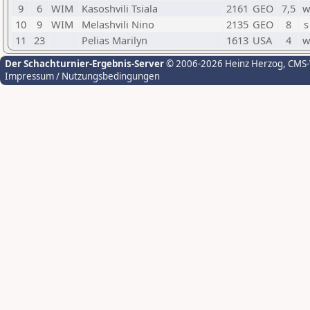
9
6
WIM
Kasoshvili Tsiala
2161
GEO
7,5
w
10
9
WIM
Melashvili Nino
2135
GEO
8
s
11
23
Pelias Marilyn
1613
USA
4
w
Der Schachturnier-Ergebnis-Server
© 2006-2026 Heinz Herzog
, CMS
Impressum / Nutzungsbedingungen