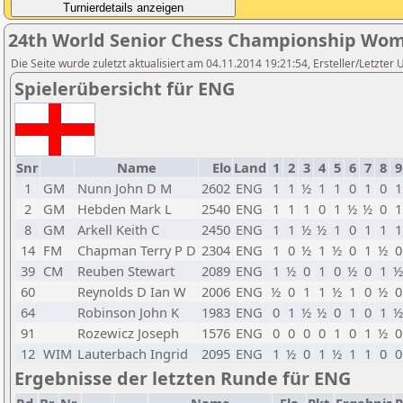
24th World Senior Chess Championship Wom
Die Seite wurde zuletzt aktualisiert am 04.11.2014 19:21:54, Ersteller/Letzter
Spielerübersicht für ENG
Snr
Name
Elo
Land
1
2
3
4
5
6
7
8
9
1
GM
Nunn John D M
2602
ENG
1
1
½
1
1
0
1
0
1
2
GM
Hebden Mark L
2540
ENG
1
1
1
0
1
½
½
0
1
8
GM
Arkell Keith C
2450
ENG
1
1
½
½
1
0
1
1
1
14
FM
Chapman Terry P D
2304
ENG
1
0
½
1
½
0
1
½
0
39
CM
Reuben Stewart
2089
ENG
1
½
0
1
0
½
0
1
½
60
Reynolds D Ian W
2006
ENG
½
0
1
1
½
1
0
½
0
64
Robinson John K
1983
ENG
0
1
½
½
0
1
0
1
½
91
Rozewicz Joseph
1576
ENG
0
0
0
0
1
0
1
½
0
12
WIM
Lauterbach Ingrid
2095
ENG
1
½
0
1
½
1
1
0
0
Ergebnisse der letzten Runde für ENG