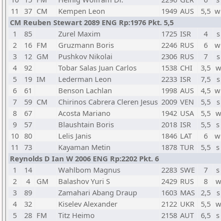
11
37
CM
Kempen Leon
1949
AUS
5,5
w
CM Reuben Stewart 2089 ENG Rp:1976 Pkt. 5,5
1
85
Zurel Maxim
1725
ISR
4
s
2
16
FM
Gruzmann Boris
2246
RUS
6
w
3
12
GM
Pushkov Nikolai
2306
RUS
7
s
4
92
Tobar Salas Juan Carlos
1538
CHI
3,5
w
5
19
IM
Lederman Leon
2233
ISR
7,5
s
6
61
Benson Lachlan
1998
AUS
4,5
w
7
59
CM
Chirinos Cabrera Cleren Jesus
2009
VEN
5,5
s
8
67
Acosta Mariano
1942
USA
5,5
w
9
57
Blaushtain Boris
2018
ISR
5,5
s
10
80
Lelis Janis
1846
LAT
6
w
11
73
Kayaman Metin
1878
TUR
5,5
s
Reynolds D Ian W 2006 ENG Rp:2202 Pkt. 6
1
14
Wahlbom Magnus
2283
SWE
7
s
2
4
GM
Balashov Yuri S
2429
RUS
8
w
3
89
Zamahari Abang Draup
1603
MAS
2,5
s
4
32
Kiselev Alexander
2122
UKR
5,5
w
5
28
FM
Titz Heimo
2158
AUT
6,5
s