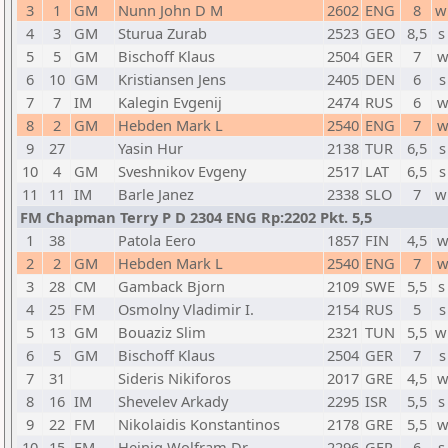
3
1
GM
Nunn John D M
2602
ENG
8
w
4
3
GM
Sturua Zurab
2523
GEO
8,5
s
5
5
GM
Bischoff Klaus
2504
GER
7
w
6
10
GM
Kristiansen Jens
2405
DEN
6
s
7
7
IM
Kalegin Evgenij
2474
RUS
6
w
8
2
GM
Hebden Mark L
2540
ENG
7
w
9
27
Yasin Hur
2138
TUR
6,5
s
10
4
GM
Sveshnikov Evgeny
2517
LAT
6,5
s
11
11
IM
Barle Janez
2338
SLO
7
w
FM Chapman Terry P D 2304 ENG Rp:2202 Pkt. 5,5
1
38
Patola Eero
1857
FIN
4,5
w
2
2
GM
Hebden Mark L
2540
ENG
7
w
3
28
CM
Gamback Bjorn
2109
SWE
5,5
s
4
25
FM
Osmolny Vladimir I.
2154
RUS
5
s
5
13
GM
Bouaziz Slim
2321
TUN
5,5
w
6
5
GM
Bischoff Klaus
2504
GER
7
s
7
31
Sideris Nikiforos
2017
GRE
4,5
w
8
16
IM
Shevelev Arkady
2295
ISR
5,5
s
9
22
FM
Nikolaidis Konstantinos
2178
GRE
5,5
w
10
15
FM
Heinig Wolfram Dr.
2296
GER
6
s