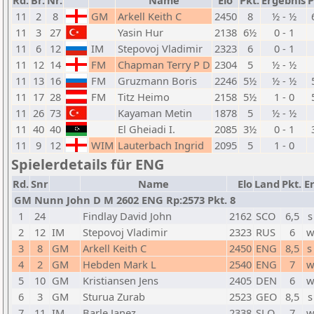
Rd.
Br.
Nr.
Name
Elo
Pkt.
Ergebnis
P
11
2
8
GM
Arkell Keith C
2450
8
½ - ½
11
3
27
Yasin Hur
2138
6½
0 - 1
11
6
12
IM
Stepovoj Vladimir
2323
6
0 - 1
11
12
14
FM
Chapman Terry P D
2304
5
½ - ½
11
13
16
FM
Gruzmann Boris
2246
5½
½ - ½
11
17
28
FM
Titz Heimo
2158
5½
1 - 0
11
26
73
Kayaman Metin
1878
5
½ - ½
11
40
40
El Gheiadi I.
2085
3½
0 - 1
11
9
12
WIM
Lauterbach Ingrid
2095
5
1 - 0
Spielerdetails für ENG
Rd.
Snr
Name
Elo
Land
Pkt.
Er
GM Nunn John D M 2602 ENG Rp:2573 Pkt. 8
1
24
Findlay David John
2162
SCO
6,5
s
2
12
IM
Stepovoj Vladimir
2323
RUS
6
w
3
8
GM
Arkell Keith C
2450
ENG
8,5
s
4
2
GM
Hebden Mark L
2540
ENG
7
w
5
10
GM
Kristiansen Jens
2405
DEN
6
w
6
3
GM
Sturua Zurab
2523
GEO
8,5
s
7
11
IM
Barle Janez
2338
SLO
7
w