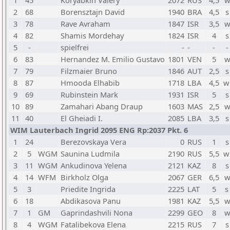
1
45
Koryabkin Valery
2072
RUS
4,5
w
2
68
Borensztajn David
1940
BRA
4,5
s
3
78
Rave Avraham
1847
ISR
3,5
w
4
82
Shamis Mordehay
1824
ISR
4
s
5
-
spielfrei
-
-
-
-
6
83
Hernandez M. Emilio Gustavo
1801
VEN
5
w
7
79
Filzmaier Bruno
1846
AUT
2,5
s
8
87
Hmooda Elhabib
1718
LBA
4,5
w
9
69
Rubinstein Mark
1931
ISR
5
s
10
89
Zamahari Abang Draup
1603
MAS
2,5
w
11
40
El Gheiadi I.
2085
LBA
3,5
s
WIM Lauterbach Ingrid 2095 ENG Rp:2037 Pkt. 6
1
24
Berezovskaya Vera
0
RUS
1
s
2
5
WGM
Saunina Ludmila
2190
RUS
5,5
w
3
11
WGM
Ankudinova Yelena
2121
KAZ
8
s
4
14
WFM
Birkholz Olga
2067
GER
6,5
w
5
3
Priedite Ingrida
2225
LAT
5
s
6
18
Abdikasova Panu
1981
KAZ
5,5
w
7
1
GM
Gaprindashvili Nona
2299
GEO
8
w
8
4
WGM
Fatalibekova Elena
2215
RUS
7
s