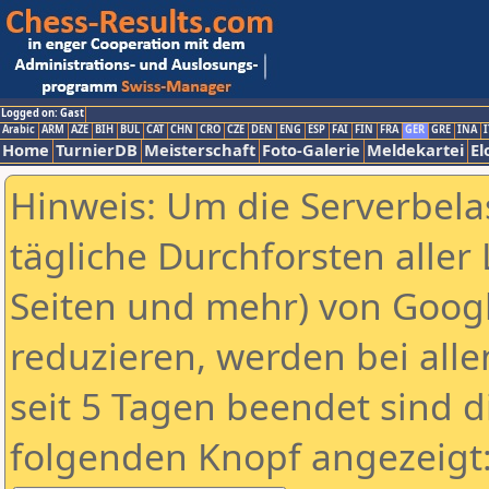
Logged on: Gast
Arabic
ARM
AZE
BIH
BUL
CAT
CHN
CRO
CZE
DEN
ENG
ESP
FAI
FIN
FRA
GER
GRE
INA
I
Home
TurnierDB
Meisterschaft
Foto-Galerie
Meldekartei
El
Hinweis: Um die Serverbela
tägliche Durchforsten aller 
Seiten und mehr) von Goog
reduzieren, werden bei alle
seit 5 Tagen beendet sind d
folgenden Knopf angezeigt