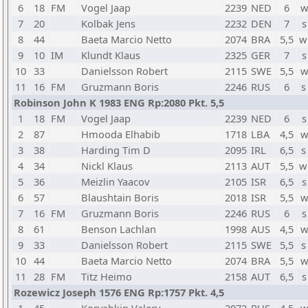
6
18
FM
Vogel Jaap
2239
NED
6
w
7
20
Kolbak Jens
2232
DEN
7
s
8
44
Baeta Marcio Netto
2074
BRA
5,5
w
9
10
IM
Klundt Klaus
2325
GER
7
s
10
33
Danielsson Robert
2115
SWE
5,5
w
11
16
FM
Gruzmann Boris
2246
RUS
6
s
Robinson John K 1983 ENG Rp:2080 Pkt. 5,5
1
18
FM
Vogel Jaap
2239
NED
6
s
2
87
Hmooda Elhabib
1718
LBA
4,5
w
3
38
Harding Tim D
2095
IRL
6,5
s
4
34
Nickl Klaus
2113
AUT
5,5
w
5
36
Meizlin Yaacov
2105
ISR
6,5
s
6
57
Blaushtain Boris
2018
ISR
5,5
w
7
16
FM
Gruzmann Boris
2246
RUS
6
s
8
61
Benson Lachlan
1998
AUS
4,5
w
9
33
Danielsson Robert
2115
SWE
5,5
s
10
44
Baeta Marcio Netto
2074
BRA
5,5
w
11
28
FM
Titz Heimo
2158
AUT
6,5
s
Rozewicz Joseph 1576 ENG Rp:1757 Pkt. 4,5