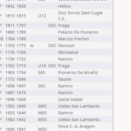
P
1842
1839
Helios
Dos Torres Sant Cugat
P
1815
1815
U12
C.E.
P
1811
1797
OSC
Fraga
P
1800
1789
Palacio De Pioneros
UB
1764
1789
Marcos Frechin
P
1703
1775
w
OSC
Monzon
P
1776
1769
Monsalud
P
1736
1732
Ramiro
P
1762
1713
U16
OSC
Fraga
P
1903
1704
S65
Pioneros De Alcañiz
P
1772
1698
Tauste
P
1698
1697
S65
Ramiro
P
1687
1673
Ramiro
P
1698
1668
Santa Isabel
P
1592
1649
M65
Utebo San Lamberto
P
1633
1646
M65
Ramiro
P
1582
1642
M55
Utebo San Lamberto
Once C. A. Aragon-
P
1606
1641
M55