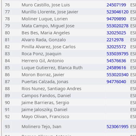
76
Muro Castillo, Jose Luis
24507199
ES
77
Murillo Llorente, Jose Javier
523046120
ES
78
Moliner Luque, Lorien
94709890
ES
79
Mata Campo, Miguel Jose
553020278
ES
80
Bes Bes, Maria Angeles
32025025
ES
81
Alvaro Rada, Gonzalo
2212978
ES
82
Pinilla Alvarez, Jose Carlos
32025572
ES
83
Roca Ponz, Joaquin
535039795
ES
84
Herrero Gil, Antonio
54576636
ES
85
Luque Gutierrez, Blanca Ruth
24589616
ES
86
Moron Borraz, Javier
553020340
ES
87
Puertas Calzada, Jonas
94776040
ES
88
Rios Nunez, Santiago Andres
ES
89
Campos Fandos, Daniel
ES
90
Jaime Barrieras, Sergio
ES
91
Jaime Jalosziky, Daniel
ES
92
Mayo Olivan, Francisco
ES
93
Molinero Tejo, Ivan
523061995
ES