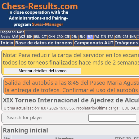
Logged on: Gast
Arabic
ARM
AZE
BIH
BUL
CAT
CHN
CRO
CZE
DEN
ENG
ESP
FAI
FIN
FRA
GER
GRE
INA
I
Inicio
Base de datos de torneos
Campeonato AUT
Imágenes
Nota: Para reducir la carga del servidor en los esc
todos los torneos finalizados hace más de 2 semanas
Salida del autobús a las 8:45 del Paseo Maria Agustín
la entrega de trofeos. Confirmar el uso del autobús a
XIX Torneo Internacional de Ajedrez de Alcu
Última actualización18.07.2026 19:08:55, Propietario/Última carga: FEDER
Search for player
Ranking inicial
No.
Nombre
FIDE-ID
F