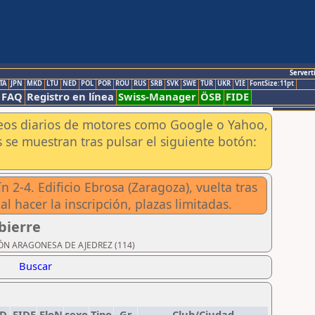
Servert
TA
JPN
MKD
LTU
NED
POL
POR
ROU
RUS
SRB
SVK
SWE
TUR
UKR
VIE
FontSize:11pt
FAQ
Registro en línea
Swiss-Manager
ÖSB
FIDE
aneos diarios de motores como Google o Yahoo,
 se muestran tras pulsar el siguiente botón:
 2-4. Edificio Ebrosa (Zaragoza), vuelta tras
l hacer la inscripción, plazas limitadas.
bierre
ACIÓN ARAGONESA DE AJEDREZ (114)
Buscar
ED
FIDE
EloN
sexo
Tipo
Gr
Club/Ciudad