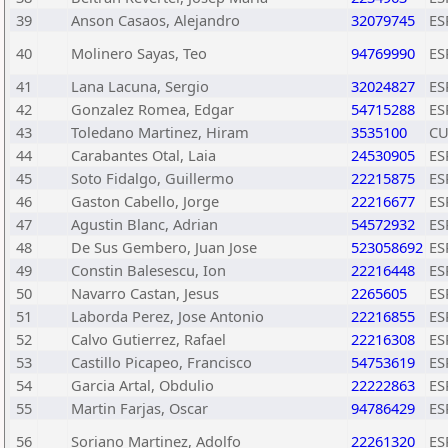
39
Anson Casaos, Alejandro
32079745
ES
40
Molinero Sayas, Teo
94769990
ES
41
Lana Lacuna, Sergio
32024827
ES
42
Gonzalez Romea, Edgar
54715288
ES
43
Toledano Martinez, Hiram
3535100
C
44
Carabantes Otal, Laia
24530905
ES
45
Soto Fidalgo, Guillermo
22215875
ES
46
Gaston Cabello, Jorge
22216677
ES
47
Agustin Blanc, Adrian
54572932
ES
48
De Sus Gembero, Juan Jose
523058692
ES
49
Constin Balesescu, Ion
22216448
ES
50
Navarro Castan, Jesus
2265605
ES
51
Laborda Perez, Jose Antonio
22216855
ES
52
Calvo Gutierrez, Rafael
22216308
ES
53
Castillo Picapeo, Francisco
54753619
ES
54
Garcia Artal, Obdulio
22222863
ES
55
Martin Farjas, Oscar
94786429
ES
56
Soriano Martinez, Adolfo
22261320
ES