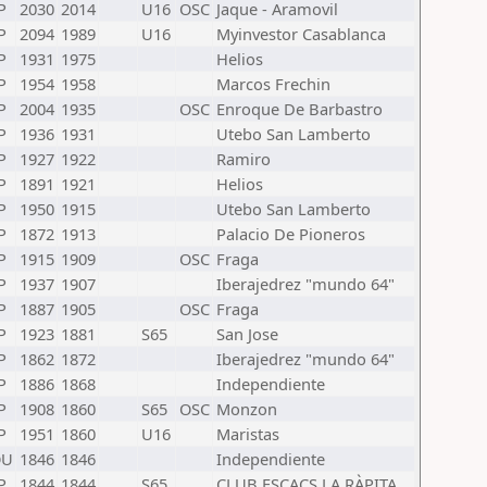
P
2030
2014
U16
OSC
Jaque - Aramovil
P
2094
1989
U16
Myinvestor Casablanca
P
1931
1975
Helios
P
1954
1958
Marcos Frechin
P
2004
1935
OSC
Enroque De Barbastro
P
1936
1931
Utebo San Lamberto
P
1927
1922
Ramiro
P
1891
1921
Helios
P
1950
1915
Utebo San Lamberto
P
1872
1913
Palacio De Pioneros
P
1915
1909
OSC
Fraga
P
1937
1907
Iberajedrez "mundo 64"
P
1887
1905
OSC
Fraga
P
1923
1881
S65
San Jose
P
1862
1872
Iberajedrez "mundo 64"
P
1886
1868
Independiente
P
1908
1860
S65
OSC
Monzon
P
1951
1860
U16
Maristas
OU
1846
1846
Independiente
P
1844
1844
S65
CLUB ESCACS LA RÀPITA