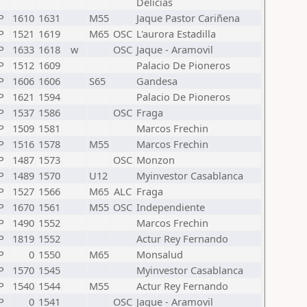
Delicias
P
1610
1631
M55
Jaque Pastor Cariñena
P
1521
1619
M65
OSC
L'aurora Estadilla
P
1633
1618
w
OSC
Jaque - Aramovil
P
1512
1609
Palacio De Pioneros
P
1606
1606
S65
Gandesa
P
1621
1594
Palacio De Pioneros
P
1537
1586
OSC
Fraga
P
1509
1581
Marcos Frechin
P
1516
1578
M55
Marcos Frechin
P
1487
1573
OSC
Monzon
P
1489
1570
U12
Myinvestor Casablanca
P
1527
1566
M65
ALC
Fraga
P
1670
1561
M55
OSC
Independiente
P
1490
1552
Marcos Frechin
P
1819
1552
Actur Rey Fernando
P
0
1550
M65
Monsalud
P
1570
1545
Myinvestor Casablanca
P
1540
1544
M55
Actur Rey Fernando
P
0
1541
OSC
Jaque - Aramovil