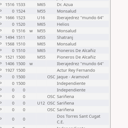
P
1516
1533
M65
Dr. Azua
P
0
1524
M55
Monsalud
P
1666
1523
U16
Iberajedrez "mundo 64"
P
0
1520
M65
Helios
P
0
1516
w
M55
Monsalud
P
1494
1511
M55
Shatranj
P
1568
1510
M65
Monsalud
P
0
1510
M65
Pioneros De Alcañiz
P
1521
1500
M55
Pioneros De Alcañiz
P
1406
1500
w
Iberajedrez "mundo 64"
P
1927
1500
Actur Rey Fernando
P
0
1500
OSC
Jaque - Aramovil
P
0
1500
Independiente
P
0
0
Independiente
P
0
0
OSC
Sariñena
P
0
0
U12
OSC
Sariñena
P
0
0
OSC
Sariñena
Dos Torres Sant Cugat
P
0
0
C.E.