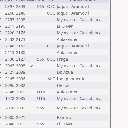
P
2397
2393
S65
OSC
Jaque - Aramovil
P
2268
2246
OSC
Jaque - Aramovil
P
2255
2203
Myinvestor Casablanca
P
2211
2190
El Olivar
P
2220
2176
Myinvestor Casablanca
P
2232
2173
Aulazenter
P
2148
2162
OSC
Jaque - Aramovil
P
2113
2130
Aulazenter
P
2130
2127
S65
OSC
Fraga
P
2045
2098
w
Myinvestor Casablanca
P
2121
2088
Dr. Azua
P
2145
2086
ALC
Independiente
P
2096
2082
Helios
P
2146
2070
U16
Aulazenter
P
1978
2035
U16
Myinvestor Casablanca
P
2078
2030
S65
Myinvestor Casablanca
P
2005
2021
Ramiro
P
2048
2019
S65
El Olivar