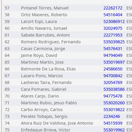
57
Pintanel Torres, Manuel
22262172
ES
58
Ortiz Maseres, Roberto
54516404
ES
59
Lacort Espi, Laura
523086912
ES
60
Amillo Navarro, Ismael
32024975
ES
61
Sabate Barrubes, Antoni
22271953
ES
62
Romero Rodriguez, Fernando
535039825
ES
63
Casas Carmona, Jorge
54576431
ES
64
Jaime Royo, David
94794049
ES
65
Martinez Martin, Jose
535019697
ES
66
Belmonte De La Rosa, Elias
24586650
ES
67
Lazaro Pons, Marcos
94700842
ES
68
Lasheras Taira, Fernando
32054769
ES
69
Cara Pomares, Gabriel
535038586
ES
70
Atares Carpi, Dario
94775478
ES
71
Martinez Rubio, Jesus Pablo
553020260
ES
72
Carbo Arroyo, Carlos
553019822
ES
73
Perales Tobajas, Sergio
2234246
ES
74
Alvira Ruiz De Valdivia, Jose Antonio
54515939
ES
75
Enfedaque Brieva, Victor
553019962
ES