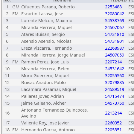
1
GM
Cifuentes Parada, Roberto
2253488
ES
2
FM
Escartin Lacasa, Jose
32080042
ES
3
Lorente Melcon, Maximo
54538769
ES
4
Miranda Herrera, Miguel
24507067
ES
5
Atares Buisan, Sergio
54731810
ES
6
Asensio Asensio, Nicolas
54731801
ES
7
Ereza Vizcarra, Fernando
22268987
ES
8
Miranda Herrera, Jorge Manuel
24507059
ES
9
FM
Ramon Perez, Jose Luis
2207214
ES
10
Miranda Herrera, Belen
24531642
ES
11
Muro Guerrero, Miguel
32055560
ES
12
Buisac Anadon, Pablo
32079885
ES
13
Lacamara Pasamar, Miguel
24589519
ES
14
Pallares Jover, Adrian
54715474
ES
15
Jaime Galeano, Alcher
54573750
ES
Antonano Fernandez-Quincoces,
16
2213214
ES
Avelino
17
Valiente Roy, Jose Javier
2260352
ES
18
FM
Hernando Garcia, Antonio
2205351
ES