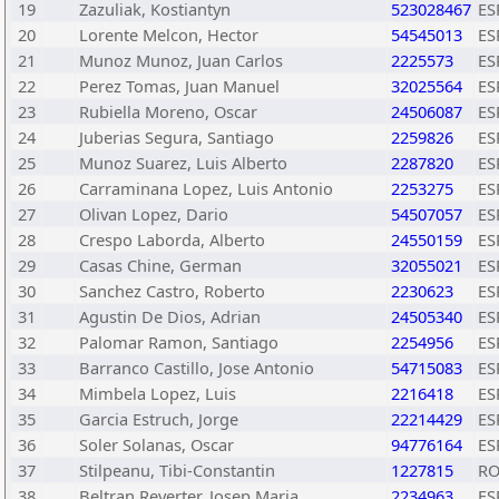
19
Zazuliak, Kostiantyn
523028467
ES
20
Lorente Melcon, Hector
54545013
ES
21
Munoz Munoz, Juan Carlos
2225573
ES
22
Perez Tomas, Juan Manuel
32025564
ES
23
Rubiella Moreno, Oscar
24506087
ES
24
Juberias Segura, Santiago
2259826
ES
25
Munoz Suarez, Luis Alberto
2287820
ES
26
Carraminana Lopez, Luis Antonio
2253275
ES
27
Olivan Lopez, Dario
54507057
ES
28
Crespo Laborda, Alberto
24550159
ES
29
Casas Chine, German
32055021
ES
30
Sanchez Castro, Roberto
2230623
ES
31
Agustin De Dios, Adrian
24505340
ES
32
Palomar Ramon, Santiago
2254956
ES
33
Barranco Castillo, Jose Antonio
54715083
ES
34
Mimbela Lopez, Luis
2216418
ES
35
Garcia Estruch, Jorge
22214429
ES
36
Soler Solanas, Oscar
94776164
ES
37
Stilpeanu, Tibi-Constantin
1227815
R
38
Beltran Reverter, Josep Maria
2234963
ES